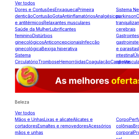
Ver todos
Dores e Contusões
Enxaqueca
Primeira
Sistema N
dentição
Contusão
Gota
Antiinflamatórios
Analgésicos
parkinson
C
e antitérmicos
Relaxantes musculares
tranquiliza
Saúde da Mulher
Lubrificantes
cerebrais
feminino
Distúrbios
Gastrointes
ginecológicos
Anticoncepcionais
Infecção
gastroinste
ginecológica
Bexiga hiperativa
e parasitas
Sistema
intestinal
Úl
Circulatório
Trombose
Hemorróidas
Coagulação
Cardiovascul
apetite
Beleza
Ver todos
Mãos e Unhas
Lixas e alicate
Alicates e
Corpo
Perf
cortadores
Esmaltes e removedores
Acessórios
colônias
Br
mãos e unhas
corporal
Pr
sol