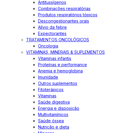
Antitussígenos
Combinações respiratórias
Produtos respiratórios tópicos
Descongestionantes orais
Alívio da febre
Expectorantes
TRATAMENTOS ONCOLÓGICOS
Oncologia
VITAMINAS, MINERAIS & SUPLEMENTOS
Vitaminas infantis
Proteínas e performance
Anemia e hemoglobina
Imunidade
Outros suplementos
Fitoterápicos
Vitaminas
Saúde digestiva
Energia e disposição
Multivitamínicos
Saúde óssea
Nutrição e dieta