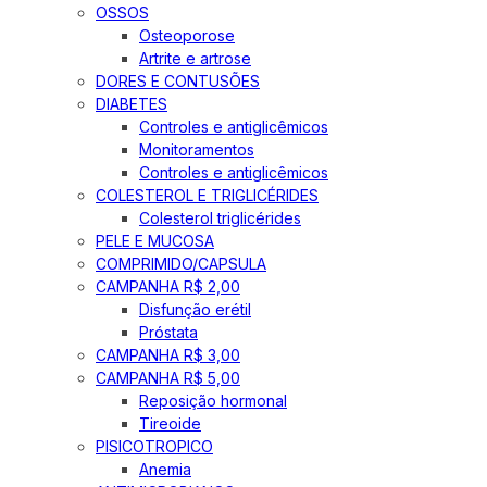
OSSOS
Osteoporose
Artrite e artrose
DORES E CONTUSÕES
DIABETES
Controles e antiglicêmicos
Monitoramentos
Controles e antiglicêmicos
COLESTEROL E TRIGLICÉRIDES
Colesterol triglicérides
PELE E MUCOSA
COMPRIMIDO/CAPSULA
CAMPANHA R$ 2,00
Disfunção erétil
Próstata
CAMPANHA R$ 3,00
CAMPANHA R$ 5,00
Reposição hormonal
Tireoide
PISICOTROPICO
Anemia