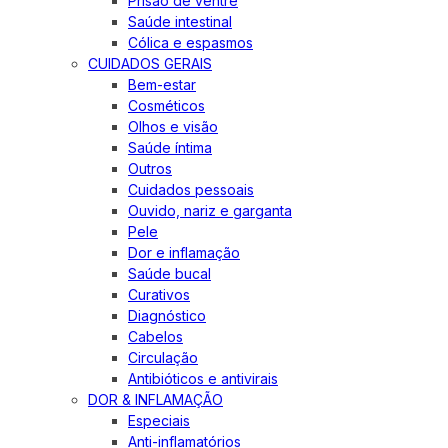
Prisão de ventre
Saúde intestinal
Cólica e espasmos
CUIDADOS GERAIS
Bem-estar
Cosméticos
Olhos e visão
Saúde íntima
Outros
Cuidados pessoais
Ouvido, nariz e garganta
Pele
Dor e inflamação
Saúde bucal
Curativos
Diagnóstico
Cabelos
Circulação
Antibióticos e antivirais
DOR & INFLAMAÇÃO
Especiais
Anti-inflamatórios