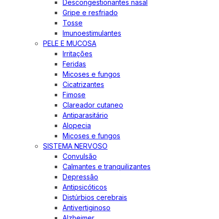
Descongestionantes nasal
Gripe e resfriado
Tosse
Imunoestimulantes
PELE E MUCOSA
Irritações
Feridas
Micoses e fungos
Cicatrizantes
Fimose
Clareador cutaneo
Antiparasitário
Alopecia
Micoses e fungos
SISTEMA NERVOSO
Convulsão
Calmantes e tranquilizantes
Depressão
Antipsicóticos
Distúrbios cerebrais
Antivertiginoso
Alzheimer