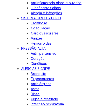
Antiinflamatório olhos e ouvidos
Lubrificantes olhos
Alergia e infecções
SISTEMA CIRCULATÓRIO
Trombose
Coagulação
Cardiovasculares
Varizes
Hemorróidas
PRESSÃO ALTA
Antihipertensivo
Coração
Diuréticos
ALERGIAS E GRIPE
Bronquite
Expectorantes
Antialérgicos
Asma
Rinite
Gripe e resfriado
Infecção respiratória