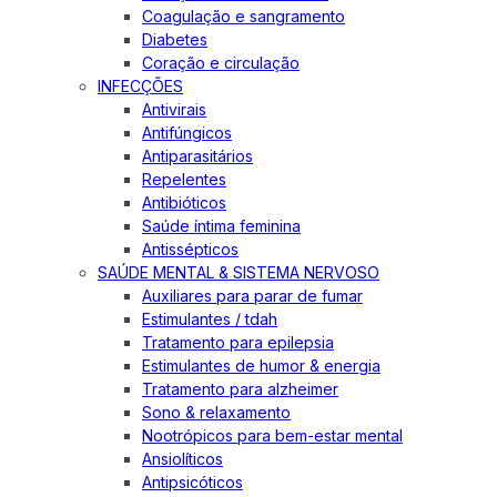
Coagulação e sangramento
Diabetes
Coração e circulação
INFECÇÕES
Antivirais
Antifúngicos
Antiparasitários
Repelentes
Antibióticos
Saúde íntima feminina
Antissépticos
SAÚDE MENTAL & SISTEMA NERVOSO
Auxiliares para parar de fumar
Estimulantes / tdah
Tratamento para epilepsia
Estimulantes de humor & energia
Tratamento para alzheimer
Sono & relaxamento
Nootrópicos para bem-estar mental
Ansiolíticos
Antipsicóticos