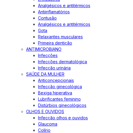
Analgésicos e antitérmicos
Antiinflamatórios
Contusão
Analgésicos e antitérmicos
Gota
Relaxantes musculares
Primeira dentição
ANTIMICROBIANO
Infecções
Infecções dermatológica
Infecção urinária
SAÚDE DA MULHER
Anticoncepcionais
Infecção ginecológica
Bexiga hiperativa
Lubrificantes feminino
Distúrbios ginecológicos
OLHOS E OUVIDOS
Infecção olhos e ouvidos
Glaucoma
Colírio