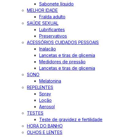
Sabonete líquido
MELHOR IDADE
Fralda adulto
SAÚDE SEXUAL
Lubrificantes
Preservativos
ACESSÓRIOS CUIDADOS PESSOAIS
Inalação
Lancetas e tiras de glicemia
Medidores de pressão
Lancetas e tiras de glicemia
SONO
Melatonina
REPELENTES
Spray
Loção
Aerosol
TESTES
Teste de gravidez e fertilidade
HORA DO BANHO
OLHOS E LENTES