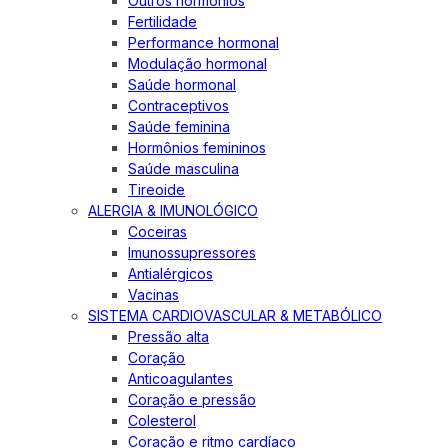
Outros hormônios
Fertilidade
Performance hormonal
Modulação hormonal
Saúde hormonal
Contraceptivos
Saúde feminina
Hormônios femininos
Saúde masculina
Tireoide
ALERGIA & IMUNOLÓGICO
Coceiras
Imunossupressores
Antialérgicos
Vacinas
SISTEMA CARDIOVASCULAR & METABÓLICO
Pressão alta
Coração
Anticoagulantes
Coração e pressão
Colesterol
Coração e ritmo cardíaco