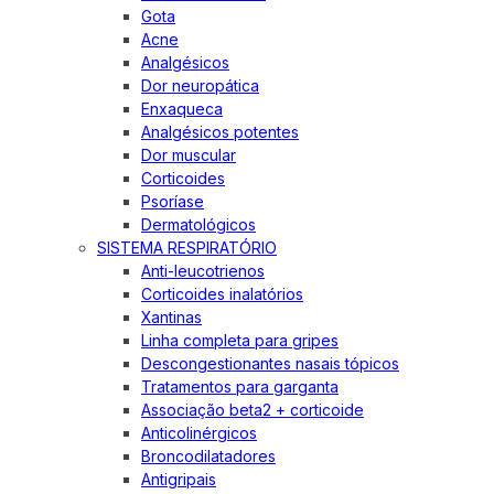
Gota
Acne
Analgésicos
Dor neuropática
Enxaqueca
Analgésicos potentes
Dor muscular
Corticoides
Psoríase
Dermatológicos
SISTEMA RESPIRATÓRIO
Anti-leucotrienos
Corticoides inalatórios
Xantinas
Linha completa para gripes
Descongestionantes nasais tópicos
Tratamentos para garganta
Associação beta2 + corticoide
Anticolinérgicos
Broncodilatadores
Antigripais