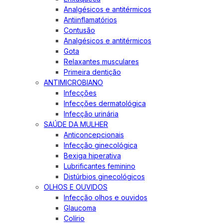
Analgésicos e antitérmicos
Antiinflamatórios
Contusão
Analgésicos e antitérmicos
Gota
Relaxantes musculares
Primeira dentição
ANTIMICROBIANO
Infecções
Infecções dermatológica
Infecção urinária
SAÚDE DA MULHER
Anticoncepcionais
Infecção ginecológica
Bexiga hiperativa
Lubrificantes feminino
Distúrbios ginecológicos
OLHOS E OUVIDOS
Infecção olhos e ouvidos
Glaucoma
Colírio