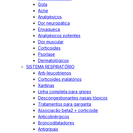
Gota
Acne
Analgésicos
Dor neuropática
Enxaqueca
Analgésicos potentes
Dor muscular
Corticoides
Psoríase
Dermatológicos
SISTEMA RESPIRATÓRIO
Anti-leucotrienos
Corticoides inalatórios
Xantinas
Linha completa para gripes
Descongestionantes nasais tópicos
Tratamentos para garganta
Associação beta2 + corticoide
Anticolinérgicos
Broncodilatadores
Antigripais