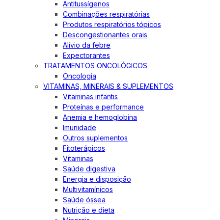
Antitussígenos
Combinações respiratórias
Produtos respiratórios tópicos
Descongestionantes orais
Alívio da febre
Expectorantes
TRATAMENTOS ONCOLÓGICOS
Oncologia
VITAMINAS, MINERAIS & SUPLEMENTOS
Vitaminas infantis
Proteínas e performance
Anemia e hemoglobina
Imunidade
Outros suplementos
Fitoterápicos
Vitaminas
Saúde digestiva
Energia e disposição
Multivitamínicos
Saúde óssea
Nutrição e dieta