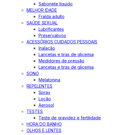
Sabonete líquido
MELHOR IDADE
Fralda adulto
SAÚDE SEXUAL
Lubrificantes
Preservativos
ACESSÓRIOS CUIDADOS PESSOAIS
Inalação
Lancetas e tiras de glicemia
Medidores de pressão
Lancetas e tiras de glicemia
SONO
Melatonina
REPELENTES
Spray
Loção
Aerosol
TESTES
Teste de gravidez e fertilidade
HORA DO BANHO
OLHOS E LENTES