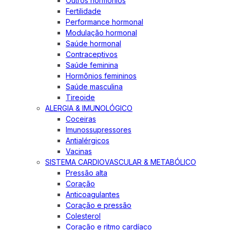
Outros hormônios
Fertilidade
Performance hormonal
Modulação hormonal
Saúde hormonal
Contraceptivos
Saúde feminina
Hormônios femininos
Saúde masculina
Tireoide
ALERGIA & IMUNOLÓGICO
Coceiras
Imunossupressores
Antialérgicos
Vacinas
SISTEMA CARDIOVASCULAR & METABÓLICO
Pressão alta
Coração
Anticoagulantes
Coração e pressão
Colesterol
Coração e ritmo cardíaco