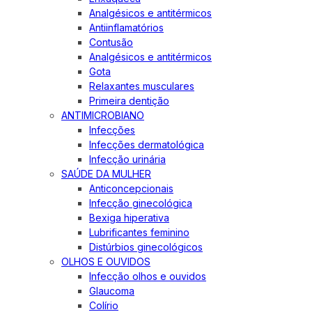
Analgésicos e antitérmicos
Antiinflamatórios
Contusão
Analgésicos e antitérmicos
Gota
Relaxantes musculares
Primeira dentição
ANTIMICROBIANO
Infecções
Infecções dermatológica
Infecção urinária
SAÚDE DA MULHER
Anticoncepcionais
Infecção ginecológica
Bexiga hiperativa
Lubrificantes feminino
Distúrbios ginecológicos
OLHOS E OUVIDOS
Infecção olhos e ouvidos
Glaucoma
Colírio