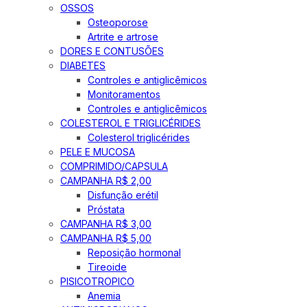
OSSOS
Osteoporose
Artrite e artrose
DORES E CONTUSÕES
DIABETES
Controles e antiglicêmicos
Monitoramentos
Controles e antiglicêmicos
COLESTEROL E TRIGLICÉRIDES
Colesterol triglicérides
PELE E MUCOSA
COMPRIMIDO/CAPSULA
CAMPANHA R$ 2,00
Disfunção erétil
Próstata
CAMPANHA R$ 3,00
CAMPANHA R$ 5,00
Reposição hormonal
Tireoide
PISICOTROPICO
Anemia