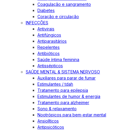
Coagulação e sangramento
Diabetes
Coração e circulação
INFECÇÕES
Antivirais
Antifúngicos
Antiparasitários
Repelentes
Antibióticos
Saúde íntima feminina
Antissépticos
SAÚDE MENTAL & SISTEMA NERVOSO
Auxiliares para parar de fumar
Estimulantes / tdah
Tratamento para epilepsia
Estimulantes de humor & energia
Tratamento para alzheimer
Sono & relaxamento
Nootrópicos para bem-estar mental
Ansiolíticos
Antipsicóticos