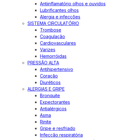
Antiinflamatório olhos e ouvidos
Lubrificantes olhos
Alergia e infecções
SISTEMA CIRCULATÓRIO
Trombose
Coagulação
Cardiovasculares
Varizes
Hemorróidas
PRESSÃO ALTA
Antihipertensivo
Coração
Diuréticos
ALERGIAS E GRIPE
Bronquite
Expectorantes
Antialérgicos
Asma
Rinite
Gripe e resfriado
Infecção respiratória