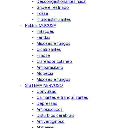
Descongestionantes nasal
Gripe e resfriado
Tosse
Imunoestimulantes
PELE E MUCOSA
Irritações
Feridas
Micoses e fungos
Cicatrizantes
Fimose
Clareador cutaneo
Antiparasitário
Alopecia
Micoses e fungos
SISTEMA NERVOSO
Convulsão
Calmantes e tranquilizantes
Depressão
Antipsicóticos
Distúrbios cerebrais
Antivertiginoso
Alzheimer