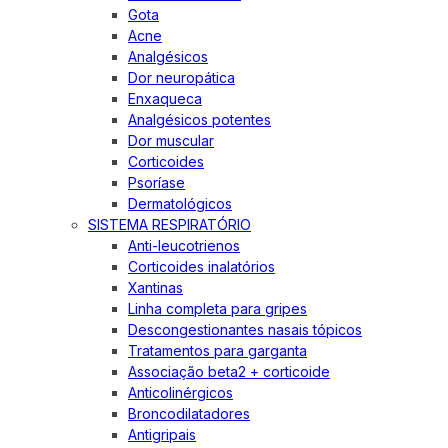
Gota
Acne
Analgésicos
Dor neuropática
Enxaqueca
Analgésicos potentes
Dor muscular
Corticoides
Psoríase
Dermatológicos
SISTEMA RESPIRATÓRIO
Anti-leucotrienos
Corticoides inalatórios
Xantinas
Linha completa para gripes
Descongestionantes nasais tópicos
Tratamentos para garganta
Associação beta2 + corticoide
Anticolinérgicos
Broncodilatadores
Antigripais