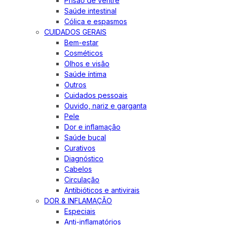
Prisão de ventre
Saúde intestinal
Cólica e espasmos
CUIDADOS GERAIS
Bem-estar
Cosméticos
Olhos e visão
Saúde íntima
Outros
Cuidados pessoais
Ouvido, nariz e garganta
Pele
Dor e inflamação
Saúde bucal
Curativos
Diagnóstico
Cabelos
Circulação
Antibióticos e antivirais
DOR & INFLAMAÇÃO
Especiais
Anti-inflamatórios