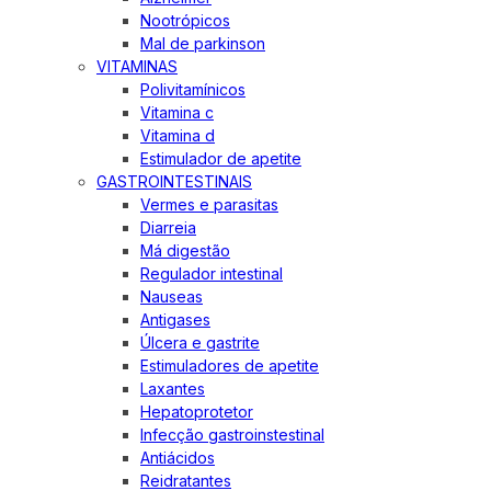
Nootrópicos
Mal de parkinson
VITAMINAS
Polivitamínicos
Vitamina c
Vitamina d
Estimulador de apetite
GASTROINTESTINAIS
Vermes e parasitas
Diarreia
Má digestão
Regulador intestinal
Nauseas
Antigases
Úlcera e gastrite
Estimuladores de apetite
Laxantes
Hepatoprotetor
Infecção gastroinstestinal
Antiácidos
Reidratantes