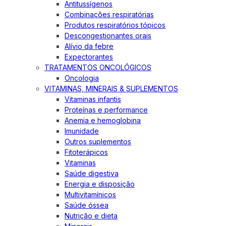
Antitussígenos
Combinações respiratórias
Produtos respiratórios tópicos
Descongestionantes orais
Alívio da febre
Expectorantes
TRATAMENTOS ONCOLÓGICOS
Oncologia
VITAMINAS, MINERAIS & SUPLEMENTOS
Vitaminas infantis
Proteínas e performance
Anemia e hemoglobina
Imunidade
Outros suplementos
Fitoterápicos
Vitaminas
Saúde digestiva
Energia e disposição
Multivitamínicos
Saúde óssea
Nutrição e dieta