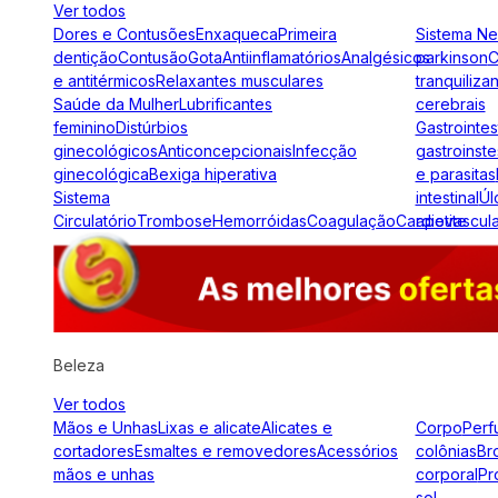
Ver todos
Dores e Contusões
Enxaqueca
Primeira
Sistema N
dentição
Contusão
Gota
Antiinflamatórios
Analgésicos
parkinson
C
e antitérmicos
Relaxantes musculares
tranquiliza
Saúde da Mulher
Lubrificantes
cerebrais
feminino
Distúrbios
Gastrointes
ginecológicos
Anticoncepcionais
Infecção
gastroinste
ginecológica
Bexiga hiperativa
e parasitas
Sistema
intestinal
Úl
Circulatório
Trombose
Hemorróidas
Coagulação
Cardiovascul
apetite
Beleza
Ver todos
Mãos e Unhas
Lixas e alicate
Alicates e
Corpo
Perf
cortadores
Esmaltes e removedores
Acessórios
colônias
Br
mãos e unhas
corporal
Pr
sol