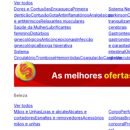
Ver todos
Dores e Contusões
Enxaqueca
Primeira
Sistema N
dentição
Contusão
Gota
Antiinflamatórios
Analgésicos
parkinson
C
e antitérmicos
Relaxantes musculares
tranquiliza
Saúde da Mulher
Lubrificantes
cerebrais
feminino
Distúrbios
Gastrointes
ginecológicos
Anticoncepcionais
Infecção
gastroinste
ginecológica
Bexiga hiperativa
e parasitas
Sistema
intestinal
Úl
Circulatório
Trombose
Hemorróidas
Coagulação
Cardiovascul
apetite
Beleza
Ver todos
Mãos e Unhas
Lixas e alicate
Alicates e
Corpo
Perf
cortadores
Esmaltes e removedores
Acessórios
colônias
Br
mãos e unhas
corporal
Pr
sol