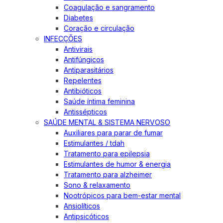
Coagulação e sangramento
Diabetes
Coração e circulação
INFECÇÕES
Antivirais
Antifúngicos
Antiparasitários
Repelentes
Antibióticos
Saúde íntima feminina
Antissépticos
SAÚDE MENTAL & SISTEMA NERVOSO
Auxiliares para parar de fumar
Estimulantes / tdah
Tratamento para epilepsia
Estimulantes de humor & energia
Tratamento para alzheimer
Sono & relaxamento
Nootrópicos para bem-estar mental
Ansiolíticos
Antipsicóticos