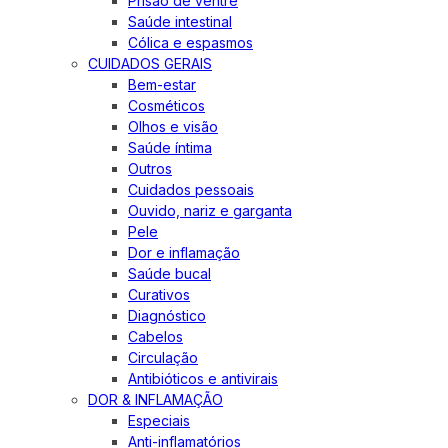
Prisão de ventre
Saúde intestinal
Cólica e espasmos
CUIDADOS GERAIS
Bem-estar
Cosméticos
Olhos e visão
Saúde íntima
Outros
Cuidados pessoais
Ouvido, nariz e garganta
Pele
Dor e inflamação
Saúde bucal
Curativos
Diagnóstico
Cabelos
Circulação
Antibióticos e antivirais
DOR & INFLAMAÇÃO
Especiais
Anti-inflamatórios