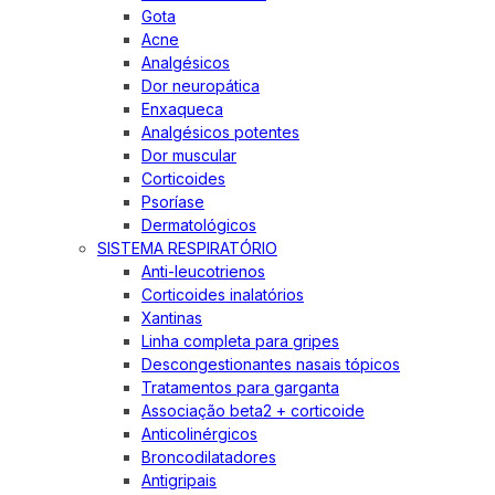
Gota
Acne
Analgésicos
Dor neuropática
Enxaqueca
Analgésicos potentes
Dor muscular
Corticoides
Psoríase
Dermatológicos
SISTEMA RESPIRATÓRIO
Anti-leucotrienos
Corticoides inalatórios
Xantinas
Linha completa para gripes
Descongestionantes nasais tópicos
Tratamentos para garganta
Associação beta2 + corticoide
Anticolinérgicos
Broncodilatadores
Antigripais