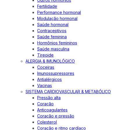
Outros hormônios
Fertilidade
Performance hormonal
Modulação hormonal
Saúde hormonal
Contraceptivos
Saúde feminina
Hormônios femininos
Saúde masculina
Tireoide
ALERGIA & IMUNOLÓGICO
Coceiras
Imunossupressores
Antialérgicos
Vacinas
SISTEMA CARDIOVASCULAR & METABÓLICO
Pressão alta
Coração
Anticoagulantes
Coração e pressão
Colesterol
Coração e ritmo cardíaco