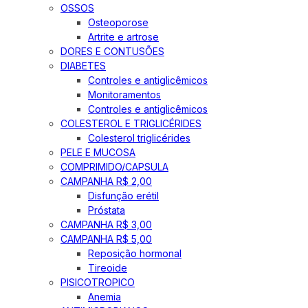
OSSOS
Osteoporose
Artrite e artrose
DORES E CONTUSÕES
DIABETES
Controles e antiglicêmicos
Monitoramentos
Controles e antiglicêmicos
COLESTEROL E TRIGLICÉRIDES
Colesterol triglicérides
PELE E MUCOSA
COMPRIMIDO/CAPSULA
CAMPANHA R$ 2,00
Disfunção erétil
Próstata
CAMPANHA R$ 3,00
CAMPANHA R$ 5,00
Reposição hormonal
Tireoide
PISICOTROPICO
Anemia