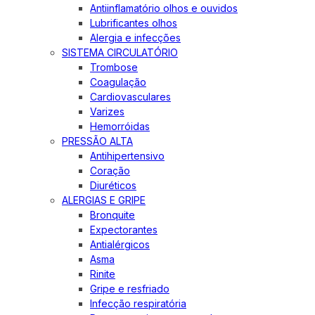
Antiinflamatório olhos e ouvidos
Lubrificantes olhos
Alergia e infecções
SISTEMA CIRCULATÓRIO
Trombose
Coagulação
Cardiovasculares
Varizes
Hemorróidas
PRESSÃO ALTA
Antihipertensivo
Coração
Diuréticos
ALERGIAS E GRIPE
Bronquite
Expectorantes
Antialérgicos
Asma
Rinite
Gripe e resfriado
Infecção respiratória