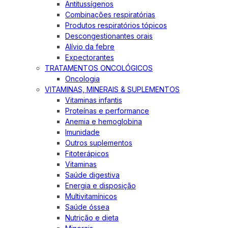
Antitussígenos
Combinações respiratórias
Produtos respiratórios tópicos
Descongestionantes orais
Alívio da febre
Expectorantes
TRATAMENTOS ONCOLÓGICOS
Oncologia
VITAMINAS, MINERAIS & SUPLEMENTOS
Vitaminas infantis
Proteínas e performance
Anemia e hemoglobina
Imunidade
Outros suplementos
Fitoterápicos
Vitaminas
Saúde digestiva
Energia e disposição
Multivitamínicos
Saúde óssea
Nutrição e dieta