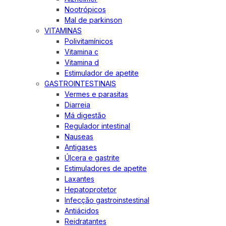
Nootrópicos
Mal de parkinson
VITAMINAS
Polivitamínicos
Vitamina c
Vitamina d
Estimulador de apetite
GASTROINTESTINAIS
Vermes e parasitas
Diarreia
Má digestão
Regulador intestinal
Nauseas
Antigases
Úlcera e gastrite
Estimuladores de apetite
Laxantes
Hepatoprotetor
Infecção gastroinstestinal
Antiácidos
Reidratantes