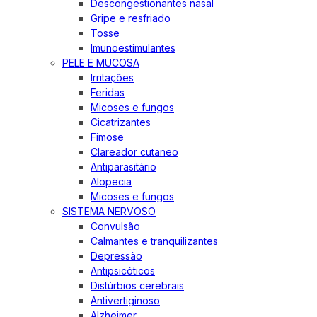
Descongestionantes nasal
Gripe e resfriado
Tosse
Imunoestimulantes
PELE E MUCOSA
Irritações
Feridas
Micoses e fungos
Cicatrizantes
Fimose
Clareador cutaneo
Antiparasitário
Alopecia
Micoses e fungos
SISTEMA NERVOSO
Convulsão
Calmantes e tranquilizantes
Depressão
Antipsicóticos
Distúrbios cerebrais
Antivertiginoso
Alzheimer