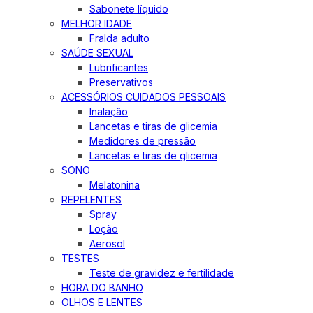
Sabonete líquido
MELHOR IDADE
Fralda adulto
SAÚDE SEXUAL
Lubrificantes
Preservativos
ACESSÓRIOS CUIDADOS PESSOAIS
Inalação
Lancetas e tiras de glicemia
Medidores de pressão
Lancetas e tiras de glicemia
SONO
Melatonina
REPELENTES
Spray
Loção
Aerosol
TESTES
Teste de gravidez e fertilidade
HORA DO BANHO
OLHOS E LENTES