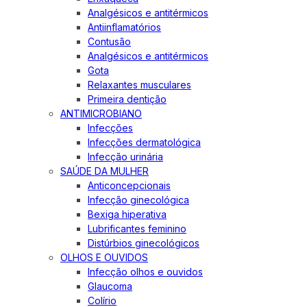
Analgésicos e antitérmicos
Antiinflamatórios
Contusão
Analgésicos e antitérmicos
Gota
Relaxantes musculares
Primeira dentição
ANTIMICROBIANO
Infecções
Infecções dermatológica
Infecção urinária
SAÚDE DA MULHER
Anticoncepcionais
Infecção ginecológica
Bexiga hiperativa
Lubrificantes feminino
Distúrbios ginecológicos
OLHOS E OUVIDOS
Infecção olhos e ouvidos
Glaucoma
Colírio