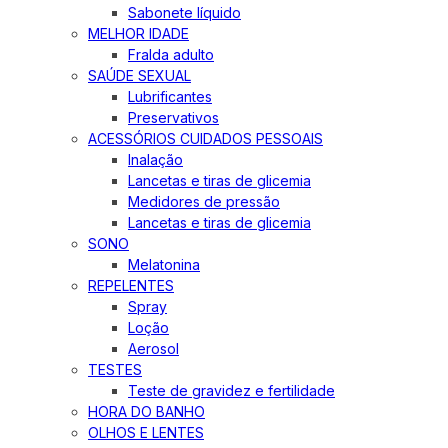
Sabonete líquido
MELHOR IDADE
Fralda adulto
SAÚDE SEXUAL
Lubrificantes
Preservativos
ACESSÓRIOS CUIDADOS PESSOAIS
Inalação
Lancetas e tiras de glicemia
Medidores de pressão
Lancetas e tiras de glicemia
SONO
Melatonina
REPELENTES
Spray
Loção
Aerosol
TESTES
Teste de gravidez e fertilidade
HORA DO BANHO
OLHOS E LENTES