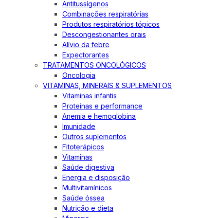
Antitussígenos
Combinações respiratórias
Produtos respiratórios tópicos
Descongestionantes orais
Alívio da febre
Expectorantes
TRATAMENTOS ONCOLÓGICOS
Oncologia
VITAMINAS, MINERAIS & SUPLEMENTOS
Vitaminas infantis
Proteínas e performance
Anemia e hemoglobina
Imunidade
Outros suplementos
Fitoterápicos
Vitaminas
Saúde digestiva
Energia e disposição
Multivitamínicos
Saúde óssea
Nutrição e dieta