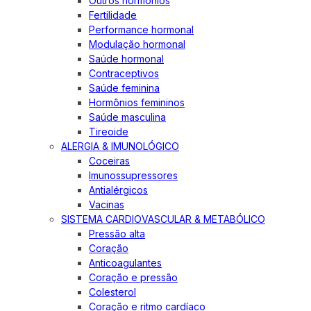
Outros hormônios
Fertilidade
Performance hormonal
Modulação hormonal
Saúde hormonal
Contraceptivos
Saúde feminina
Hormônios femininos
Saúde masculina
Tireoide
ALERGIA & IMUNOLÓGICO
Coceiras
Imunossupressores
Antialérgicos
Vacinas
SISTEMA CARDIOVASCULAR & METABÓLICO
Pressão alta
Coração
Anticoagulantes
Coração e pressão
Colesterol
Coração e ritmo cardíaco