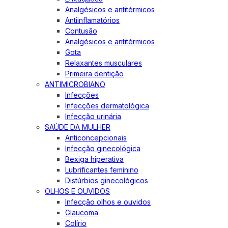
Analgésicos e antitérmicos
Antiinflamatórios
Contusão
Analgésicos e antitérmicos
Gota
Relaxantes musculares
Primeira dentição
ANTIMICROBIANO
Infecções
Infecções dermatológica
Infecção urinária
SAÚDE DA MULHER
Anticoncepcionais
Infecção ginecológica
Bexiga hiperativa
Lubrificantes feminino
Distúrbios ginecológicos
OLHOS E OUVIDOS
Infecção olhos e ouvidos
Glaucoma
Colírio