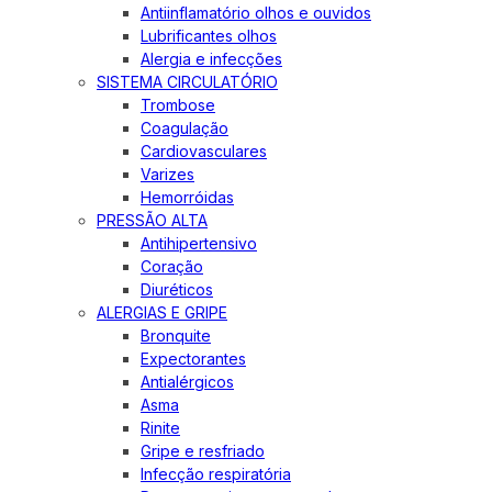
Antiinflamatório olhos e ouvidos
Lubrificantes olhos
Alergia e infecções
SISTEMA CIRCULATÓRIO
Trombose
Coagulação
Cardiovasculares
Varizes
Hemorróidas
PRESSÃO ALTA
Antihipertensivo
Coração
Diuréticos
ALERGIAS E GRIPE
Bronquite
Expectorantes
Antialérgicos
Asma
Rinite
Gripe e resfriado
Infecção respiratória