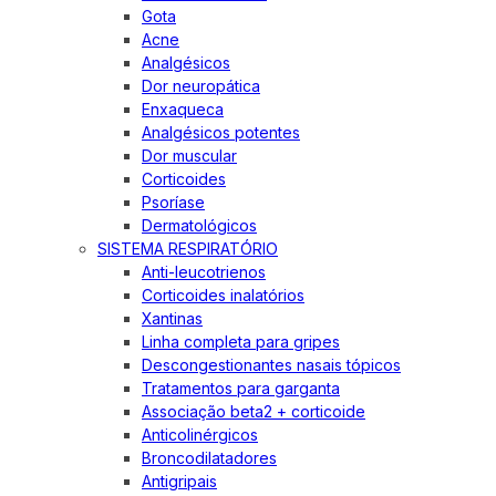
Gota
Acne
Analgésicos
Dor neuropática
Enxaqueca
Analgésicos potentes
Dor muscular
Corticoides
Psoríase
Dermatológicos
SISTEMA RESPIRATÓRIO
Anti-leucotrienos
Corticoides inalatórios
Xantinas
Linha completa para gripes
Descongestionantes nasais tópicos
Tratamentos para garganta
Associação beta2 + corticoide
Anticolinérgicos
Broncodilatadores
Antigripais