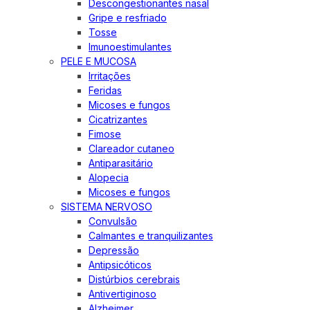
Descongestionantes nasal
Gripe e resfriado
Tosse
Imunoestimulantes
PELE E MUCOSA
Irritações
Feridas
Micoses e fungos
Cicatrizantes
Fimose
Clareador cutaneo
Antiparasitário
Alopecia
Micoses e fungos
SISTEMA NERVOSO
Convulsão
Calmantes e tranquilizantes
Depressão
Antipsicóticos
Distúrbios cerebrais
Antivertiginoso
Alzheimer