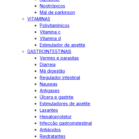
Nootrópicos
Mal de parkinson
VITAMINAS
Polivitamínicos
Vitamina c
Vitamina d
Estimulador de apetite
GASTROINTESTINAIS
Vermes e parasitas
Diarreia
Má digestão
Regulador intestinal
Nauseas
Antigases
Úlcera e gastrite
Estimuladores de apetite
Laxantes
Hepatoprotetor
Infecção gastroinstestinal
Antiácidos
Reidratantes