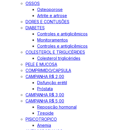
OSSOS
Osteoporose
Artrite e artrose
DORES E CONTUSÕES
DIABETES
Controles e antiglicêmicos
Monitoramentos
Controles e antiglicêmicos
COLESTEROL E TRIGLICÉRIDES
Colesterol triglicérides
PELE E MUCOSA
COMPRIMIDO/CAPSULA
CAMPANHA R$ 2,00
Disfunção erétil
Próstata
CAMPANHA R$ 3,00
CAMPANHA R$ 5,00
Reposição hormonal
Tireoide
PISICOTROPICO
Anemia