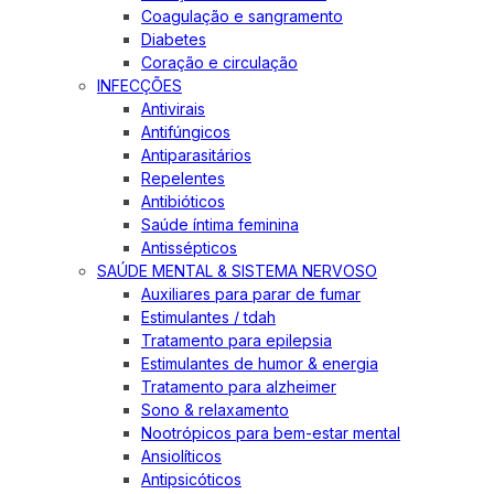
Coagulação e sangramento
Diabetes
Coração e circulação
INFECÇÕES
Antivirais
Antifúngicos
Antiparasitários
Repelentes
Antibióticos
Saúde íntima feminina
Antissépticos
SAÚDE MENTAL & SISTEMA NERVOSO
Auxiliares para parar de fumar
Estimulantes / tdah
Tratamento para epilepsia
Estimulantes de humor & energia
Tratamento para alzheimer
Sono & relaxamento
Nootrópicos para bem-estar mental
Ansiolíticos
Antipsicóticos