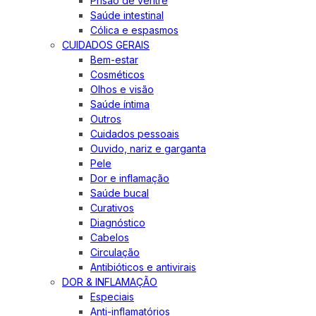
Prisão de ventre
Saúde intestinal
Cólica e espasmos
CUIDADOS GERAIS
Bem-estar
Cosméticos
Olhos e visão
Saúde íntima
Outros
Cuidados pessoais
Ouvido, nariz e garganta
Pele
Dor e inflamação
Saúde bucal
Curativos
Diagnóstico
Cabelos
Circulação
Antibióticos e antivirais
DOR & INFLAMAÇÃO
Especiais
Anti-inflamatórios