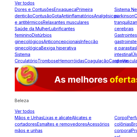
Ver todos
Dores e Contusões
Enxaqueca
Primeira
Sistema N
dentição
Contusão
Gota
Antiinflamatórios
Analgésicos
parkinson
C
e antitérmicos
Relaxantes musculares
tranquiliza
Saúde da Mulher
Lubrificantes
cerebrais
feminino
Distúrbios
Gastrointes
ginecológicos
Anticoncepcionais
Infecção
gastroinste
ginecológica
Bexiga hiperativa
e parasitas
Sistema
intestinal
Úl
Circulatório
Trombose
Hemorróidas
Coagulação
Cardiovascul
apetite
Beleza
Ver todos
Mãos e Unhas
Lixas e alicate
Alicates e
Corpo
Perf
cortadores
Esmaltes e removedores
Acessórios
colônias
Br
mãos e unhas
corporal
Pr
sol