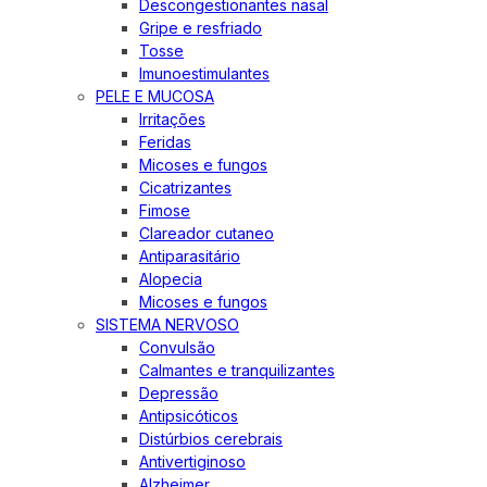
Descongestionantes nasal
Gripe e resfriado
Tosse
Imunoestimulantes
PELE E MUCOSA
Irritações
Feridas
Micoses e fungos
Cicatrizantes
Fimose
Clareador cutaneo
Antiparasitário
Alopecia
Micoses e fungos
SISTEMA NERVOSO
Convulsão
Calmantes e tranquilizantes
Depressão
Antipsicóticos
Distúrbios cerebrais
Antivertiginoso
Alzheimer