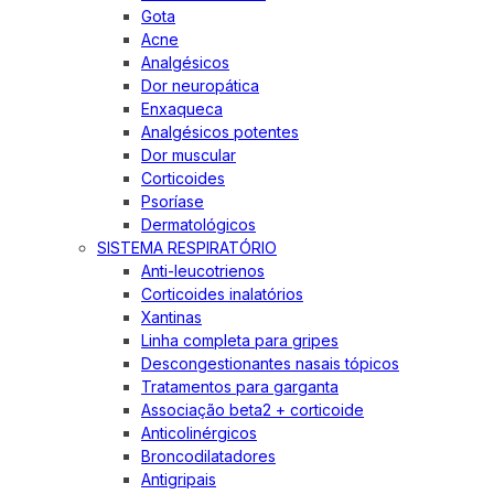
Gota
Acne
Analgésicos
Dor neuropática
Enxaqueca
Analgésicos potentes
Dor muscular
Corticoides
Psoríase
Dermatológicos
SISTEMA RESPIRATÓRIO
Anti-leucotrienos
Corticoides inalatórios
Xantinas
Linha completa para gripes
Descongestionantes nasais tópicos
Tratamentos para garganta
Associação beta2 + corticoide
Anticolinérgicos
Broncodilatadores
Antigripais