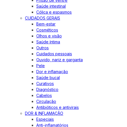
Prisão de ventre
Saúde intestinal
Cólica e espasmos
CUIDADOS GERAIS
Bem-estar
Cosméticos
Olhos e visão
Saúde íntima
Outros
Cuidados pessoais
Ouvido, nariz e garganta
Pele
Dor e inflamação
Saúde bucal
Curativos
Diagnóstico
Cabelos
Circulação
Antibióticos e antivirais
DOR & INFLAMAÇÃO
Especiais
Anti-inflamatórios