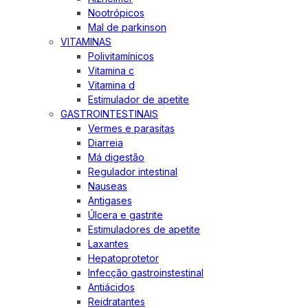
Nootrópicos
Mal de parkinson
VITAMINAS
Polivitamínicos
Vitamina c
Vitamina d
Estimulador de apetite
GASTROINTESTINAIS
Vermes e parasitas
Diarreia
Má digestão
Regulador intestinal
Nauseas
Antigases
Úlcera e gastrite
Estimuladores de apetite
Laxantes
Hepatoprotetor
Infecção gastroinstestinal
Antiácidos
Reidratantes