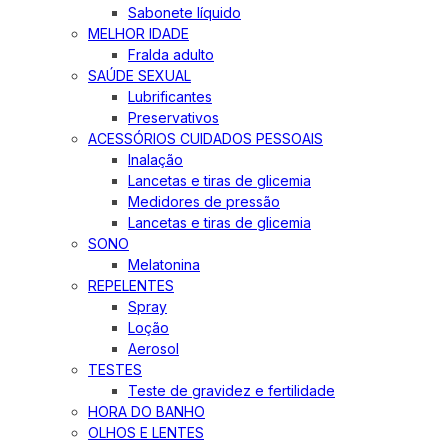
Sabonete líquido
MELHOR IDADE
Fralda adulto
SAÚDE SEXUAL
Lubrificantes
Preservativos
ACESSÓRIOS CUIDADOS PESSOAIS
Inalação
Lancetas e tiras de glicemia
Medidores de pressão
Lancetas e tiras de glicemia
SONO
Melatonina
REPELENTES
Spray
Loção
Aerosol
TESTES
Teste de gravidez e fertilidade
HORA DO BANHO
OLHOS E LENTES