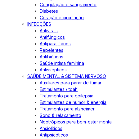
Coagulação e sangramento
Diabetes
Coração e circulação
INFECÇÕES
Antivirais
Antifúngicos
Antiparasitários
Repelentes
Antibióticos
Saúde íntima feminina
Antissépticos
SAÚDE MENTAL & SISTEMA NERVOSO
Auxiliares para parar de fumar
Estimulantes / tdah
Tratamento para epilepsia
Estimulantes de humor & energia
Tratamento para alzheimer
Sono & relaxamento
Nootrópicos para bem-estar mental
Ansiolíticos
Antipsicóticos