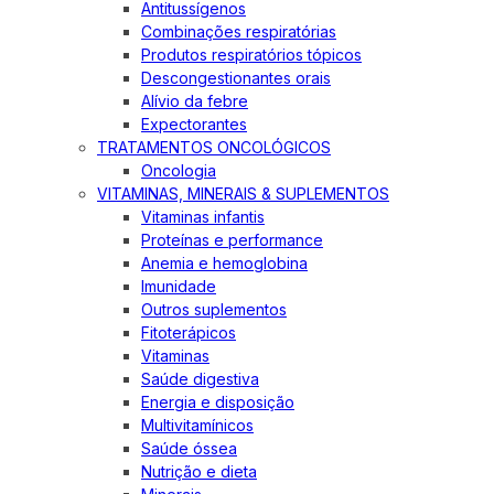
Antitussígenos
Combinações respiratórias
Produtos respiratórios tópicos
Descongestionantes orais
Alívio da febre
Expectorantes
TRATAMENTOS ONCOLÓGICOS
Oncologia
VITAMINAS, MINERAIS & SUPLEMENTOS
Vitaminas infantis
Proteínas e performance
Anemia e hemoglobina
Imunidade
Outros suplementos
Fitoterápicos
Vitaminas
Saúde digestiva
Energia e disposição
Multivitamínicos
Saúde óssea
Nutrição e dieta