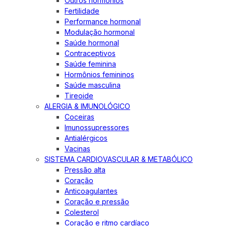
Outros hormônios
Fertilidade
Performance hormonal
Modulação hormonal
Saúde hormonal
Contraceptivos
Saúde feminina
Hormônios femininos
Saúde masculina
Tireoide
ALERGIA & IMUNOLÓGICO
Coceiras
Imunossupressores
Antialérgicos
Vacinas
SISTEMA CARDIOVASCULAR & METABÓLICO
Pressão alta
Coração
Anticoagulantes
Coração e pressão
Colesterol
Coração e ritmo cardíaco