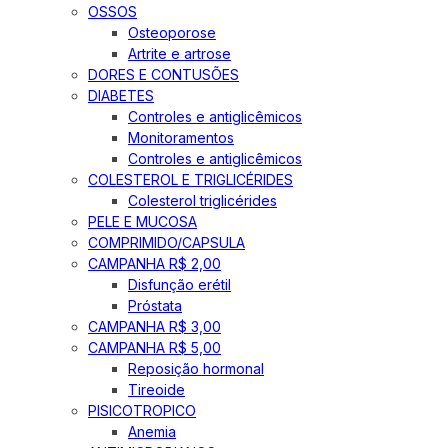
OSSOS
Osteoporose
Artrite e artrose
DORES E CONTUSÕES
DIABETES
Controles e antiglicêmicos
Monitoramentos
Controles e antiglicêmicos
COLESTEROL E TRIGLICÉRIDES
Colesterol triglicérides
PELE E MUCOSA
COMPRIMIDO/CAPSULA
CAMPANHA R$ 2,00
Disfunção erétil
Próstata
CAMPANHA R$ 3,00
CAMPANHA R$ 5,00
Reposição hormonal
Tireoide
PISICOTROPICO
Anemia