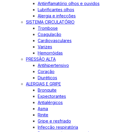
Antiinflamatório olhos e ouvidos
Lubrificantes olhos
Alergia e infecções
SISTEMA CIRCULATÓRIO
Trombose
Coagulação
Cardiovasculares
Varizes
Hemorróidas
PRESSÃO ALTA
Antihipertensivo
Coração
Diuréticos
ALERGIAS E GRIPE
Bronquite
Expectorantes
Antialérgicos
Asma
Rinite
Gripe e resfriado
Infecção respiratória