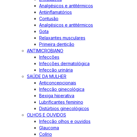
Analgésicos e antitérmicos
Antiinflamatórios
Contusão
Analgésicos e antitérmicos
Gota
Relaxantes musculares
Primeira dentição
ANTIMICROBIANO
Infecções
Infecções dermatológica
Infecção urinária
SAÚDE DA MULHER
Anticoncepcionais
Infecção ginecológica
Bexiga hiperativa
Lubrificantes feminino
Distúrbios ginecológicos
OLHOS E OUVIDOS
Infecção olhos e ouvidos
Glaucoma
Colírio