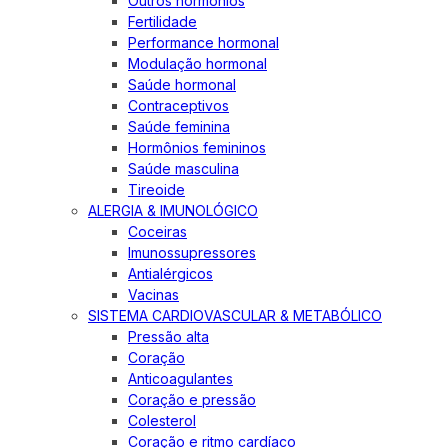
Outros hormônios
Fertilidade
Performance hormonal
Modulação hormonal
Saúde hormonal
Contraceptivos
Saúde feminina
Hormônios femininos
Saúde masculina
Tireoide
ALERGIA & IMUNOLÓGICO
Coceiras
Imunossupressores
Antialérgicos
Vacinas
SISTEMA CARDIOVASCULAR & METABÓLICO
Pressão alta
Coração
Anticoagulantes
Coração e pressão
Colesterol
Coração e ritmo cardíaco