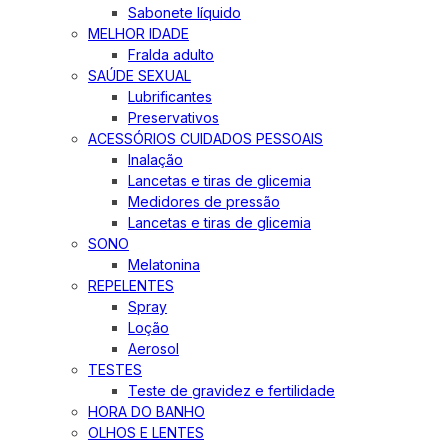
Sabonete líquido
MELHOR IDADE
Fralda adulto
SAÚDE SEXUAL
Lubrificantes
Preservativos
ACESSÓRIOS CUIDADOS PESSOAIS
Inalação
Lancetas e tiras de glicemia
Medidores de pressão
Lancetas e tiras de glicemia
SONO
Melatonina
REPELENTES
Spray
Loção
Aerosol
TESTES
Teste de gravidez e fertilidade
HORA DO BANHO
OLHOS E LENTES