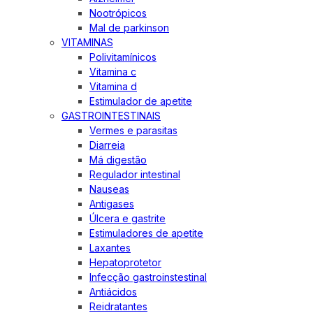
Nootrópicos
Mal de parkinson
VITAMINAS
Polivitamínicos
Vitamina c
Vitamina d
Estimulador de apetite
GASTROINTESTINAIS
Vermes e parasitas
Diarreia
Má digestão
Regulador intestinal
Nauseas
Antigases
Úlcera e gastrite
Estimuladores de apetite
Laxantes
Hepatoprotetor
Infecção gastroinstestinal
Antiácidos
Reidratantes