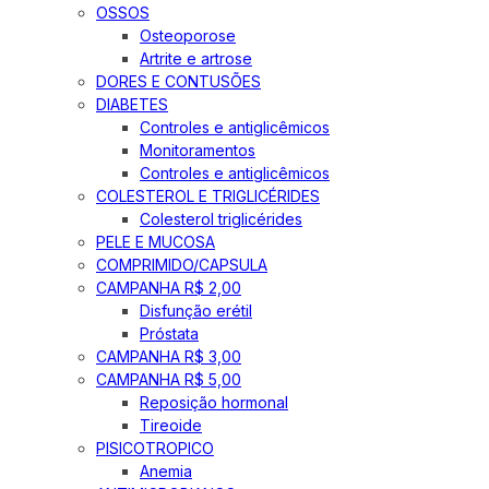
OSSOS
Osteoporose
Artrite e artrose
DORES E CONTUSÕES
DIABETES
Controles e antiglicêmicos
Monitoramentos
Controles e antiglicêmicos
COLESTEROL E TRIGLICÉRIDES
Colesterol triglicérides
PELE E MUCOSA
COMPRIMIDO/CAPSULA
CAMPANHA R$ 2,00
Disfunção erétil
Próstata
CAMPANHA R$ 3,00
CAMPANHA R$ 5,00
Reposição hormonal
Tireoide
PISICOTROPICO
Anemia