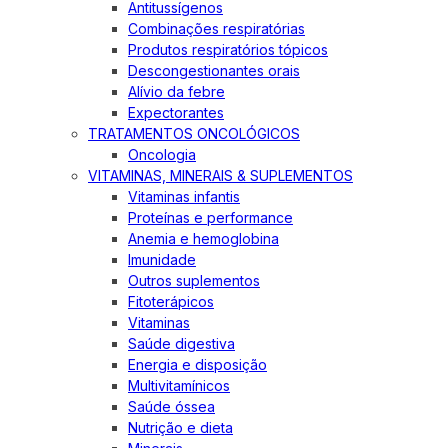
Antitussígenos
Combinações respiratórias
Produtos respiratórios tópicos
Descongestionantes orais
Alívio da febre
Expectorantes
TRATAMENTOS ONCOLÓGICOS
Oncologia
VITAMINAS, MINERAIS & SUPLEMENTOS
Vitaminas infantis
Proteínas e performance
Anemia e hemoglobina
Imunidade
Outros suplementos
Fitoterápicos
Vitaminas
Saúde digestiva
Energia e disposição
Multivitamínicos
Saúde óssea
Nutrição e dieta