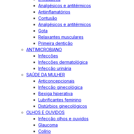
Analgésicos e antitérmicos
Antiinflamatórios
Contusão
Analgésicos e antitérmicos
Gota
Relaxantes musculares
Primeira dentição
ANTIMICROBIANO
Infecções
Infecções dermatológica
Infecção urinária
SAÚDE DA MULHER
Anticoncepcionais
Infecção ginecológica
Bexiga hiperativa
Lubrificantes feminino
Distúrbios ginecológicos
OLHOS E OUVIDOS
Infecção olhos e ouvidos
Glaucoma
Colírio