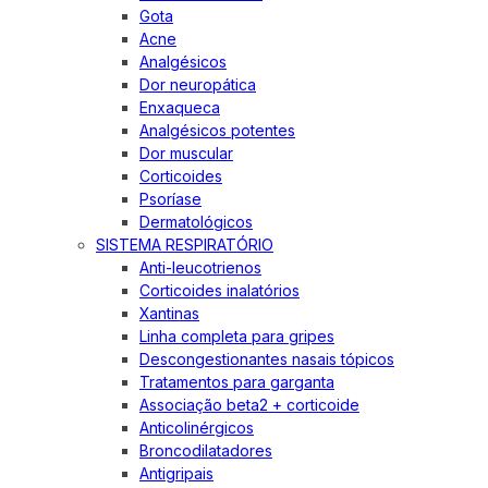
Gota
Acne
Analgésicos
Dor neuropática
Enxaqueca
Analgésicos potentes
Dor muscular
Corticoides
Psoríase
Dermatológicos
SISTEMA RESPIRATÓRIO
Anti-leucotrienos
Corticoides inalatórios
Xantinas
Linha completa para gripes
Descongestionantes nasais tópicos
Tratamentos para garganta
Associação beta2 + corticoide
Anticolinérgicos
Broncodilatadores
Antigripais