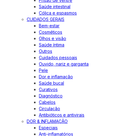
Prisão de ventre
Saúde intestinal
Cólica e espasmos
CUIDADOS GERAIS
Bem-estar
Cosméticos
Olhos e visão
Saúde íntima
Outros
Cuidados pessoais
Ouvido, nariz e garganta
Pele
Dor e inflamação
Saúde bucal
Curativos
Diagnóstico
Cabelos
Circulação
Antibióticos e antivirais
DOR & INFLAMAÇÃO
Especiais
Anti-inflamatórios