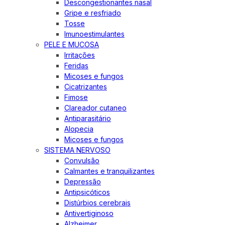
Descongestionantes nasal
Gripe e resfriado
Tosse
Imunoestimulantes
PELE E MUCOSA
Irritações
Feridas
Micoses e fungos
Cicatrizantes
Fimose
Clareador cutaneo
Antiparasitário
Alopecia
Micoses e fungos
SISTEMA NERVOSO
Convulsão
Calmantes e tranquilizantes
Depressão
Antipsicóticos
Distúrbios cerebrais
Antivertiginoso
Alzheimer