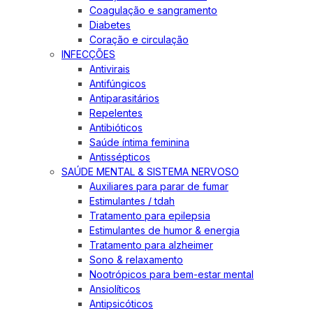
Coagulação e sangramento
Diabetes
Coração e circulação
INFECÇÕES
Antivirais
Antifúngicos
Antiparasitários
Repelentes
Antibióticos
Saúde íntima feminina
Antissépticos
SAÚDE MENTAL & SISTEMA NERVOSO
Auxiliares para parar de fumar
Estimulantes / tdah
Tratamento para epilepsia
Estimulantes de humor & energia
Tratamento para alzheimer
Sono & relaxamento
Nootrópicos para bem-estar mental
Ansiolíticos
Antipsicóticos