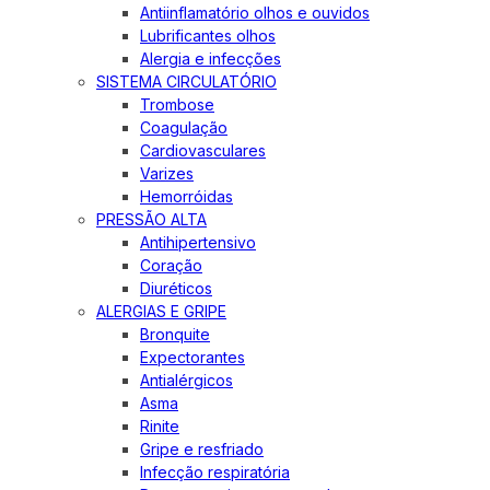
Antiinflamatório olhos e ouvidos
Lubrificantes olhos
Alergia e infecções
SISTEMA CIRCULATÓRIO
Trombose
Coagulação
Cardiovasculares
Varizes
Hemorróidas
PRESSÃO ALTA
Antihipertensivo
Coração
Diuréticos
ALERGIAS E GRIPE
Bronquite
Expectorantes
Antialérgicos
Asma
Rinite
Gripe e resfriado
Infecção respiratória