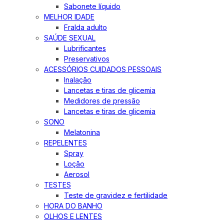
Sabonete líquido
MELHOR IDADE
Fralda adulto
SAÚDE SEXUAL
Lubrificantes
Preservativos
ACESSÓRIOS CUIDADOS PESSOAIS
Inalação
Lancetas e tiras de glicemia
Medidores de pressão
Lancetas e tiras de glicemia
SONO
Melatonina
REPELENTES
Spray
Loção
Aerosol
TESTES
Teste de gravidez e fertilidade
HORA DO BANHO
OLHOS E LENTES