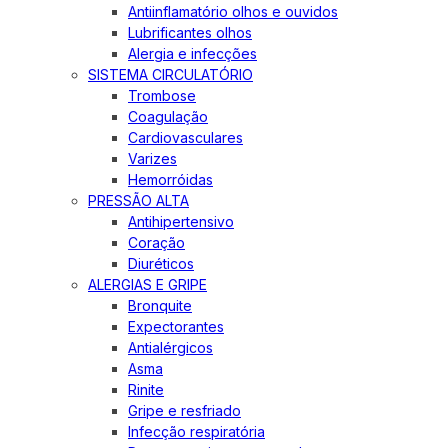
Antiinflamatório olhos e ouvidos
Lubrificantes olhos
Alergia e infecções
SISTEMA CIRCULATÓRIO
Trombose
Coagulação
Cardiovasculares
Varizes
Hemorróidas
PRESSÃO ALTA
Antihipertensivo
Coração
Diuréticos
ALERGIAS E GRIPE
Bronquite
Expectorantes
Antialérgicos
Asma
Rinite
Gripe e resfriado
Infecção respiratória