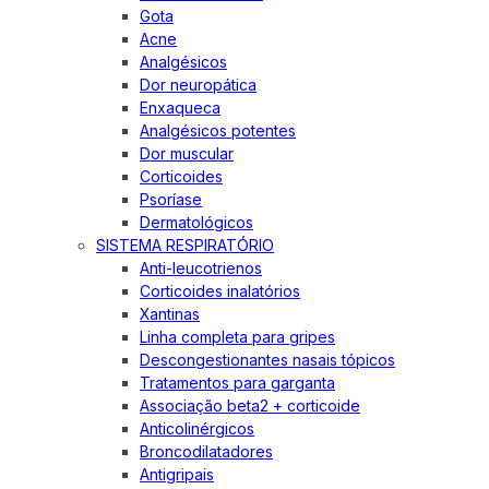
Gota
Acne
Analgésicos
Dor neuropática
Enxaqueca
Analgésicos potentes
Dor muscular
Corticoides
Psoríase
Dermatológicos
SISTEMA RESPIRATÓRIO
Anti-leucotrienos
Corticoides inalatórios
Xantinas
Linha completa para gripes
Descongestionantes nasais tópicos
Tratamentos para garganta
Associação beta2 + corticoide
Anticolinérgicos
Broncodilatadores
Antigripais