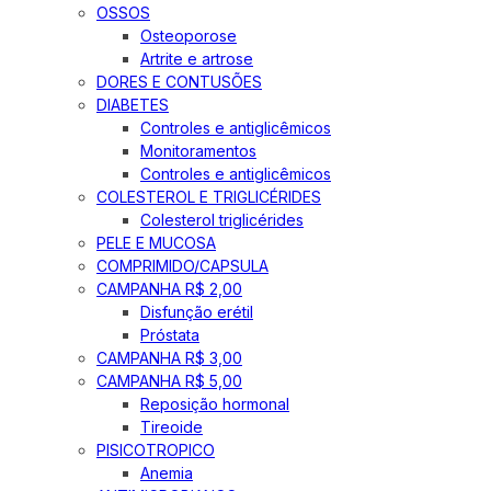
OSSOS
Osteoporose
Artrite e artrose
DORES E CONTUSÕES
DIABETES
Controles e antiglicêmicos
Monitoramentos
Controles e antiglicêmicos
COLESTEROL E TRIGLICÉRIDES
Colesterol triglicérides
PELE E MUCOSA
COMPRIMIDO/CAPSULA
CAMPANHA R$ 2,00
Disfunção erétil
Próstata
CAMPANHA R$ 3,00
CAMPANHA R$ 5,00
Reposição hormonal
Tireoide
PISICOTROPICO
Anemia