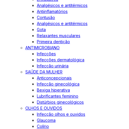
Analgésicos e antitérmicos
Antiinflamatórios
Contusão
Analgésicos e antitérmicos
Gota
Relaxantes musculares
Primeira dentição
ANTIMICROBIANO
Infecções
Infecções dermatológica
Infecção urinária
SAÚDE DA MULHER
Anticoncepcionais
Infecção ginecológica
Bexiga hiperativa
Lubrificantes feminino
Distúrbios ginecológicos
OLHOS E OUVIDOS
Infecção olhos e ouvidos
Glaucoma
Colírio