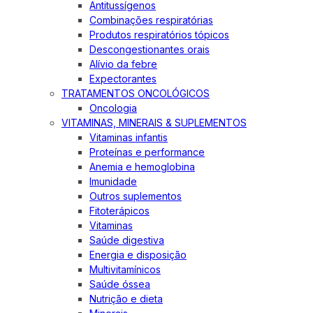
Antitussígenos
Combinações respiratórias
Produtos respiratórios tópicos
Descongestionantes orais
Alívio da febre
Expectorantes
TRATAMENTOS ONCOLÓGICOS
Oncologia
VITAMINAS, MINERAIS & SUPLEMENTOS
Vitaminas infantis
Proteínas e performance
Anemia e hemoglobina
Imunidade
Outros suplementos
Fitoterápicos
Vitaminas
Saúde digestiva
Energia e disposição
Multivitamínicos
Saúde óssea
Nutrição e dieta