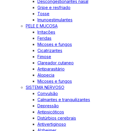
Descongestionantes nasal
Gripe e resfriado
Tosse
Imunoestimulantes
PELE E MUCOSA
Irritações
Feridas
Micoses e fungos
Cicatrizantes
Fimose
Clareador cutaneo
Antiparasitário
Alopecia
Micoses e fungos
SISTEMA NERVOSO
Convulsão
Calmantes e tranquilizantes
Depressão
Antipsicóticos
Distúrbios cerebrais
Antivertiginoso
Alzheimer