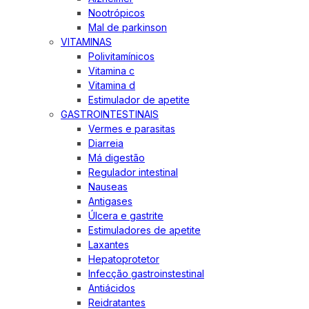
Nootrópicos
Mal de parkinson
VITAMINAS
Polivitamínicos
Vitamina c
Vitamina d
Estimulador de apetite
GASTROINTESTINAIS
Vermes e parasitas
Diarreia
Má digestão
Regulador intestinal
Nauseas
Antigases
Úlcera e gastrite
Estimuladores de apetite
Laxantes
Hepatoprotetor
Infecção gastroinstestinal
Antiácidos
Reidratantes