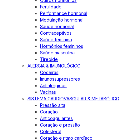
Outros hormônios
Fertilidade
Performance hormonal
Modulação hormonal
Saúde hormonal
Contraceptivos
Saúde feminina
Hormônios femininos
Saúde masculina
Tireoide
ALERGIA & IMUNOLÓGICO
Coceiras
Imunossupressores
Antialérgicos
Vacinas
SISTEMA CARDIOVASCULAR & METABÓLICO
Pressão alta
Coração
Anticoagulantes
Coração e pressão
Colesterol
Coração e ritmo cardíaco