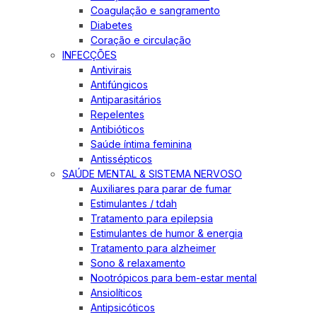
Coagulação e sangramento
Diabetes
Coração e circulação
INFECÇÕES
Antivirais
Antifúngicos
Antiparasitários
Repelentes
Antibióticos
Saúde íntima feminina
Antissépticos
SAÚDE MENTAL & SISTEMA NERVOSO
Auxiliares para parar de fumar
Estimulantes / tdah
Tratamento para epilepsia
Estimulantes de humor & energia
Tratamento para alzheimer
Sono & relaxamento
Nootrópicos para bem-estar mental
Ansiolíticos
Antipsicóticos