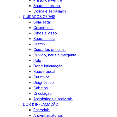
Prisão de ventre
Saúde intestinal
Cólica e espasmos
CUIDADOS GERAIS
Bem-estar
Cosméticos
Olhos e visão
Saúde íntima
Outros
Cuidados pessoais
Ouvido, nariz e garganta
Pele
Dor e inflamação
Saúde bucal
Curativos
Diagnóstico
Cabelos
Circulação
Antibióticos e antivirais
DOR & INFLAMAÇÃO
Especiais
Anti-inflamatórios