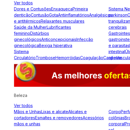
Ver todos
Dores e Contusões
Enxaqueca
Primeira
Sistema N
dentição
Contusão
Gota
Antiinflamatórios
Analgésicos
parkinson
C
e antitérmicos
Relaxantes musculares
tranquiliza
Saúde da Mulher
Lubrificantes
cerebrais
feminino
Distúrbios
Gastrointes
ginecológicos
Anticoncepcionais
Infecção
gastroinste
ginecológica
Bexiga hiperativa
e parasitas
Sistema
intestinal
Úl
Circulatório
Trombose
Hemorróidas
Coagulação
Cardiovascul
apetite
Beleza
Ver todos
Mãos e Unhas
Lixas e alicate
Alicates e
Corpo
Perf
cortadores
Esmaltes e removedores
Acessórios
colônias
Br
mãos e unhas
corporal
Pr
sol