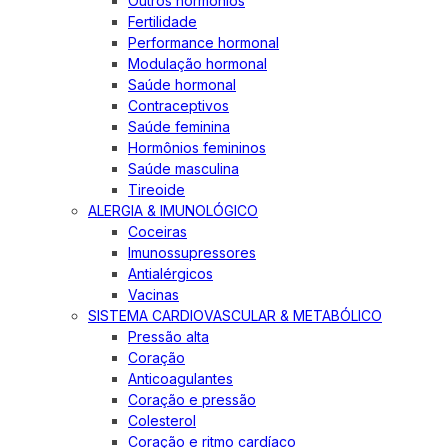
Outros hormônios
Fertilidade
Performance hormonal
Modulação hormonal
Saúde hormonal
Contraceptivos
Saúde feminina
Hormônios femininos
Saúde masculina
Tireoide
ALERGIA & IMUNOLÓGICO
Coceiras
Imunossupressores
Antialérgicos
Vacinas
SISTEMA CARDIOVASCULAR & METABÓLICO
Pressão alta
Coração
Anticoagulantes
Coração e pressão
Colesterol
Coração e ritmo cardíaco