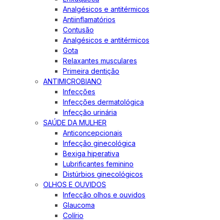
Analgésicos e antitérmicos
Antiinflamatórios
Contusão
Analgésicos e antitérmicos
Gota
Relaxantes musculares
Primeira dentição
ANTIMICROBIANO
Infecções
Infecções dermatológica
Infecção urinária
SAÚDE DA MULHER
Anticoncepcionais
Infecção ginecológica
Bexiga hiperativa
Lubrificantes feminino
Distúrbios ginecológicos
OLHOS E OUVIDOS
Infecção olhos e ouvidos
Glaucoma
Colírio