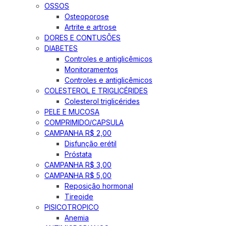
OSSOS
Osteoporose
Artrite e artrose
DORES E CONTUSÕES
DIABETES
Controles e antiglicêmicos
Monitoramentos
Controles e antiglicêmicos
COLESTEROL E TRIGLICÉRIDES
Colesterol triglicérides
PELE E MUCOSA
COMPRIMIDO/CAPSULA
CAMPANHA R$ 2,00
Disfunção erétil
Próstata
CAMPANHA R$ 3,00
CAMPANHA R$ 5,00
Reposição hormonal
Tireoide
PISICOTROPICO
Anemia