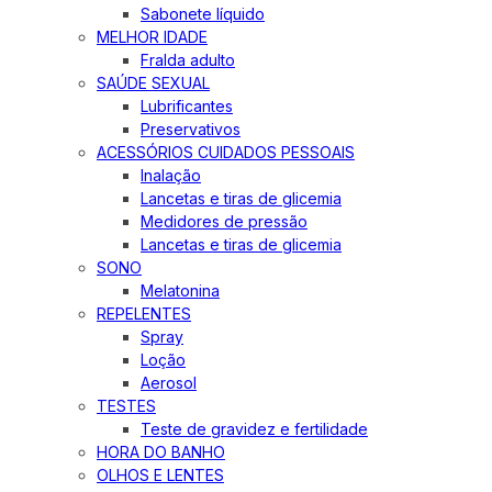
Sabonete líquido
MELHOR IDADE
Fralda adulto
SAÚDE SEXUAL
Lubrificantes
Preservativos
ACESSÓRIOS CUIDADOS PESSOAIS
Inalação
Lancetas e tiras de glicemia
Medidores de pressão
Lancetas e tiras de glicemia
SONO
Melatonina
REPELENTES
Spray
Loção
Aerosol
TESTES
Teste de gravidez e fertilidade
HORA DO BANHO
OLHOS E LENTES