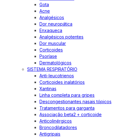
Gota
Acne
Analgésicos
Dor neuropática
Enxaqueca
Analgésicos potentes
Dor muscular
Corticoides
Psoríase
Dermatológicos
SISTEMA RESPIRATÓRIO
Anti-leucotrienos
Corticoides inalatórios
Xantinas
Linha completa para gripes
Descongestionantes nasais tópicos
Tratamentos para garganta
Associação beta2 + corticoide
Anticolinérgicos
Broncodilatadores
Antigripais