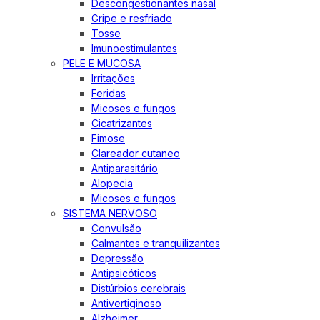
Descongestionantes nasal
Gripe e resfriado
Tosse
Imunoestimulantes
PELE E MUCOSA
Irritações
Feridas
Micoses e fungos
Cicatrizantes
Fimose
Clareador cutaneo
Antiparasitário
Alopecia
Micoses e fungos
SISTEMA NERVOSO
Convulsão
Calmantes e tranquilizantes
Depressão
Antipsicóticos
Distúrbios cerebrais
Antivertiginoso
Alzheimer