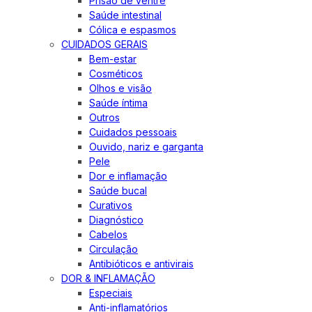
Prisão de ventre
Saúde intestinal
Cólica e espasmos
CUIDADOS GERAIS
Bem-estar
Cosméticos
Olhos e visão
Saúde íntima
Outros
Cuidados pessoais
Ouvido, nariz e garganta
Pele
Dor e inflamação
Saúde bucal
Curativos
Diagnóstico
Cabelos
Circulação
Antibióticos e antivirais
DOR & INFLAMAÇÃO
Especiais
Anti-inflamatórios