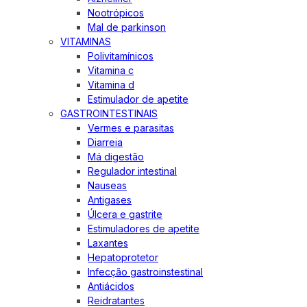
Nootrópicos
Mal de parkinson
VITAMINAS
Polivitamínicos
Vitamina c
Vitamina d
Estimulador de apetite
GASTROINTESTINAIS
Vermes e parasitas
Diarreia
Má digestão
Regulador intestinal
Nauseas
Antigases
Úlcera e gastrite
Estimuladores de apetite
Laxantes
Hepatoprotetor
Infecção gastroinstestinal
Antiácidos
Reidratantes