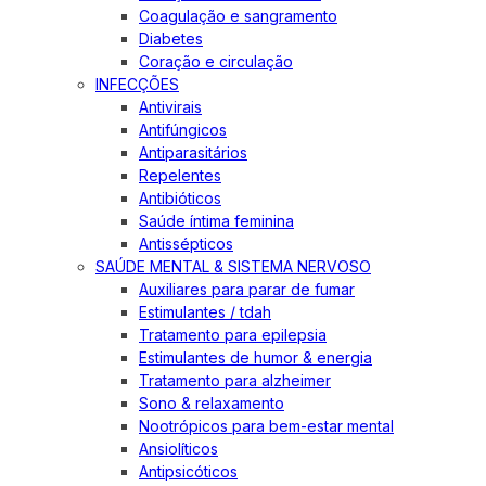
Coagulação e sangramento
Diabetes
Coração e circulação
INFECÇÕES
Antivirais
Antifúngicos
Antiparasitários
Repelentes
Antibióticos
Saúde íntima feminina
Antissépticos
SAÚDE MENTAL & SISTEMA NERVOSO
Auxiliares para parar de fumar
Estimulantes / tdah
Tratamento para epilepsia
Estimulantes de humor & energia
Tratamento para alzheimer
Sono & relaxamento
Nootrópicos para bem-estar mental
Ansiolíticos
Antipsicóticos