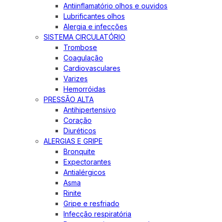
Antiinflamatório olhos e ouvidos
Lubrificantes olhos
Alergia e infecções
SISTEMA CIRCULATÓRIO
Trombose
Coagulação
Cardiovasculares
Varizes
Hemorróidas
PRESSÃO ALTA
Antihipertensivo
Coração
Diuréticos
ALERGIAS E GRIPE
Bronquite
Expectorantes
Antialérgicos
Asma
Rinite
Gripe e resfriado
Infecção respiratória