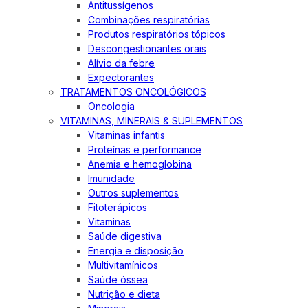
Antitussígenos
Combinações respiratórias
Produtos respiratórios tópicos
Descongestionantes orais
Alívio da febre
Expectorantes
TRATAMENTOS ONCOLÓGICOS
Oncologia
VITAMINAS, MINERAIS & SUPLEMENTOS
Vitaminas infantis
Proteínas e performance
Anemia e hemoglobina
Imunidade
Outros suplementos
Fitoterápicos
Vitaminas
Saúde digestiva
Energia e disposição
Multivitamínicos
Saúde óssea
Nutrição e dieta