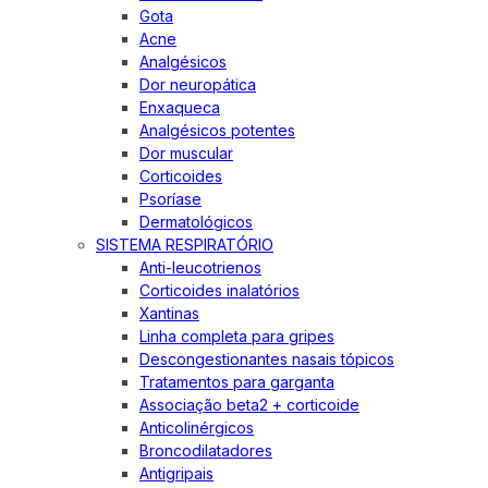
Gota
Acne
Analgésicos
Dor neuropática
Enxaqueca
Analgésicos potentes
Dor muscular
Corticoides
Psoríase
Dermatológicos
SISTEMA RESPIRATÓRIO
Anti-leucotrienos
Corticoides inalatórios
Xantinas
Linha completa para gripes
Descongestionantes nasais tópicos
Tratamentos para garganta
Associação beta2 + corticoide
Anticolinérgicos
Broncodilatadores
Antigripais