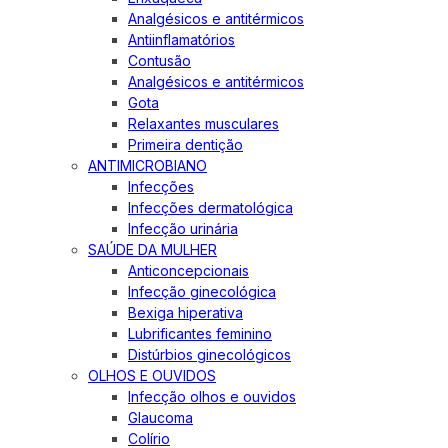
Analgésicos e antitérmicos
Antiinflamatórios
Contusão
Analgésicos e antitérmicos
Gota
Relaxantes musculares
Primeira dentição
ANTIMICROBIANO
Infecções
Infecções dermatológica
Infecção urinária
SAÚDE DA MULHER
Anticoncepcionais
Infecção ginecológica
Bexiga hiperativa
Lubrificantes feminino
Distúrbios ginecológicos
OLHOS E OUVIDOS
Infecção olhos e ouvidos
Glaucoma
Colírio