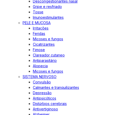
Descongestionantes nasal
Gripe e resfriado
Tosse
Imunoestimulantes
PELE E MUCOSA
Irritações
Feridas
Micoses e fungos
Cicatrizantes
Fimose
Clareador cutaneo
Antiparasitário
Alopecia
Micoses e fungos
SISTEMA NERVOSO
Convulsão
Calmantes e tranquilizantes
Depressão
Antipsicóticos
Distúrbios cerebrais
Antivertiginoso
Alzheimer