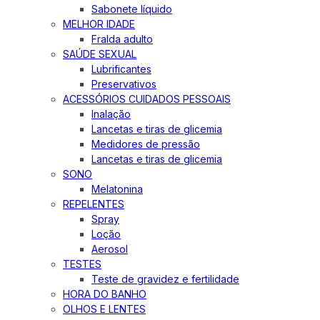
Sabonete líquido
MELHOR IDADE
Fralda adulto
SAÚDE SEXUAL
Lubrificantes
Preservativos
ACESSÓRIOS CUIDADOS PESSOAIS
Inalação
Lancetas e tiras de glicemia
Medidores de pressão
Lancetas e tiras de glicemia
SONO
Melatonina
REPELENTES
Spray
Loção
Aerosol
TESTES
Teste de gravidez e fertilidade
HORA DO BANHO
OLHOS E LENTES