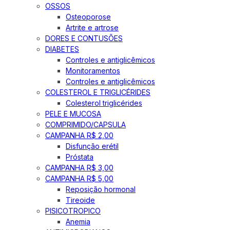
OSSOS
Osteoporose
Artrite e artrose
DORES E CONTUSÕES
DIABETES
Controles e antiglicêmicos
Monitoramentos
Controles e antiglicêmicos
COLESTEROL E TRIGLICÉRIDES
Colesterol triglicérides
PELE E MUCOSA
COMPRIMIDO/CAPSULA
CAMPANHA R$ 2,00
Disfunção erétil
Próstata
CAMPANHA R$ 3,00
CAMPANHA R$ 5,00
Reposição hormonal
Tireoide
PISICOTROPICO
Anemia