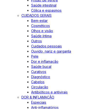
Prisão de ventre
Saúde intestinal
Cólica e espasmos
CUIDADOS GERAIS
Bem-estar
Cosméticos
Olhos e visão
Saúde íntima
Outros
Cuidados pessoais
Ouvido, nariz e garganta
Pele
Dor e inflamação
Saúde bucal
Curativos
Diagnóstico
Cabelos
Circulação
Antibióticos e antivirais
DOR & INFLAMAÇÃO
Especiais
Anti-inflamatórios