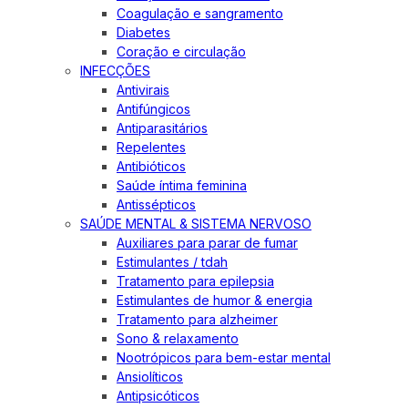
Coagulação e sangramento
Diabetes
Coração e circulação
INFECÇÕES
Antivirais
Antifúngicos
Antiparasitários
Repelentes
Antibióticos
Saúde íntima feminina
Antissépticos
SAÚDE MENTAL & SISTEMA NERVOSO
Auxiliares para parar de fumar
Estimulantes / tdah
Tratamento para epilepsia
Estimulantes de humor & energia
Tratamento para alzheimer
Sono & relaxamento
Nootrópicos para bem-estar mental
Ansiolíticos
Antipsicóticos