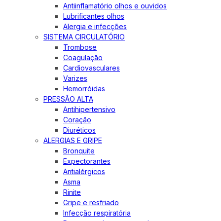
Antiinflamatório olhos e ouvidos
Lubrificantes olhos
Alergia e infecções
SISTEMA CIRCULATÓRIO
Trombose
Coagulação
Cardiovasculares
Varizes
Hemorróidas
PRESSÃO ALTA
Antihipertensivo
Coração
Diuréticos
ALERGIAS E GRIPE
Bronquite
Expectorantes
Antialérgicos
Asma
Rinite
Gripe e resfriado
Infecção respiratória