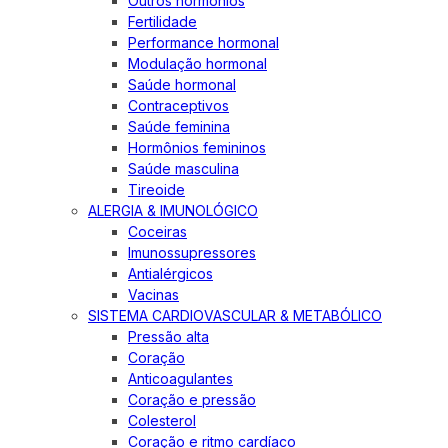
Outros hormônios
Fertilidade
Performance hormonal
Modulação hormonal
Saúde hormonal
Contraceptivos
Saúde feminina
Hormônios femininos
Saúde masculina
Tireoide
ALERGIA & IMUNOLÓGICO
Coceiras
Imunossupressores
Antialérgicos
Vacinas
SISTEMA CARDIOVASCULAR & METABÓLICO
Pressão alta
Coração
Anticoagulantes
Coração e pressão
Colesterol
Coração e ritmo cardíaco