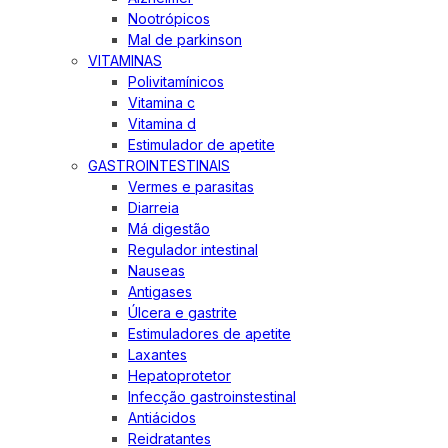
Nootrópicos
Mal de parkinson
VITAMINAS
Polivitamínicos
Vitamina c
Vitamina d
Estimulador de apetite
GASTROINTESTINAIS
Vermes e parasitas
Diarreia
Má digestão
Regulador intestinal
Nauseas
Antigases
Úlcera e gastrite
Estimuladores de apetite
Laxantes
Hepatoprotetor
Infecção gastroinstestinal
Antiácidos
Reidratantes