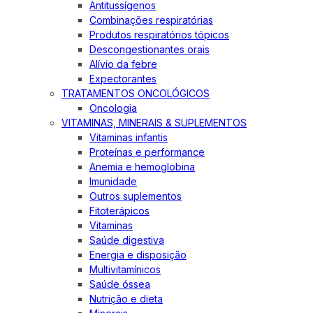
Antitussígenos
Combinações respiratórias
Produtos respiratórios tópicos
Descongestionantes orais
Alívio da febre
Expectorantes
TRATAMENTOS ONCOLÓGICOS
Oncologia
VITAMINAS, MINERAIS & SUPLEMENTOS
Vitaminas infantis
Proteínas e performance
Anemia e hemoglobina
Imunidade
Outros suplementos
Fitoterápicos
Vitaminas
Saúde digestiva
Energia e disposição
Multivitamínicos
Saúde óssea
Nutrição e dieta