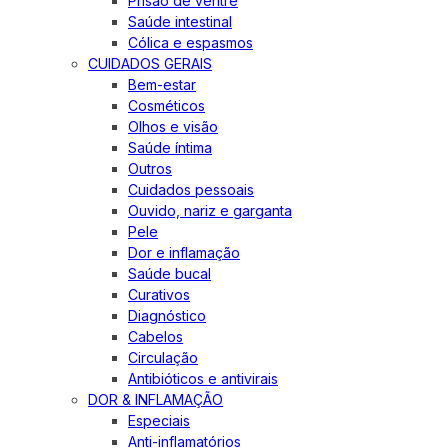
Prisão de ventre
Saúde intestinal
Cólica e espasmos
CUIDADOS GERAIS
Bem-estar
Cosméticos
Olhos e visão
Saúde íntima
Outros
Cuidados pessoais
Ouvido, nariz e garganta
Pele
Dor e inflamação
Saúde bucal
Curativos
Diagnóstico
Cabelos
Circulação
Antibióticos e antivirais
DOR & INFLAMAÇÃO
Especiais
Anti-inflamatórios