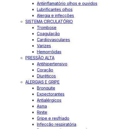
Antiinflamatório olhos e ouvidos
Lubrificantes olhos
Alergia e infecções
SISTEMA CIRCULATÓRIO
Trombose
Coagulação
Cardiovasculares
Varizes
Hemorróidas
PRESSÃO ALTA
Antihipertensivo
Coração
Diuréticos
ALERGIAS E GRIPE
Bronquite
Expectorantes
Antialérgicos
Asma
Rinite
Gripe e resfriado
Infecção respiratória