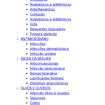
Analgésicos e antitérmicos
Antiinflamatórios
Contusão
Analgésicos e antitérmicos
Gota
Relaxantes musculares
Primeira dentição
ANTIMICROBIANO
Infecções
Infecções dermatológica
Infecção urinária
SAÚDE DA MULHER
Anticoncepcionais
Infecção ginecológica
Bexiga hiperativa
Lubrificantes feminino
Distúrbios ginecológicos
OLHOS E OUVIDOS
Infecção olhos e ouvidos
Glaucoma
Colírio