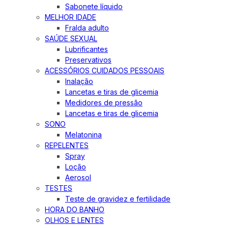
Sabonete líquido
MELHOR IDADE
Fralda adulto
SAÚDE SEXUAL
Lubrificantes
Preservativos
ACESSÓRIOS CUIDADOS PESSOAIS
Inalação
Lancetas e tiras de glicemia
Medidores de pressão
Lancetas e tiras de glicemia
SONO
Melatonina
REPELENTES
Spray
Loção
Aerosol
TESTES
Teste de gravidez e fertilidade
HORA DO BANHO
OLHOS E LENTES