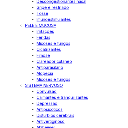
Descongestionantes nasal
Gripe e resfriado
Tosse
Imunoestimulantes
PELE E MUCOSA
Irritações
Feridas
Micoses e fungos
Cicatrizantes
Fimose
Clareador cutaneo
Antiparasitário
Alopecia
Micoses e fungos
SISTEMA NERVOSO
Convulsão
Calmantes e tranquilizantes
Depressão
Antipsicóticos
Distúrbios cerebrais
Antivertiginoso
Alzheimer