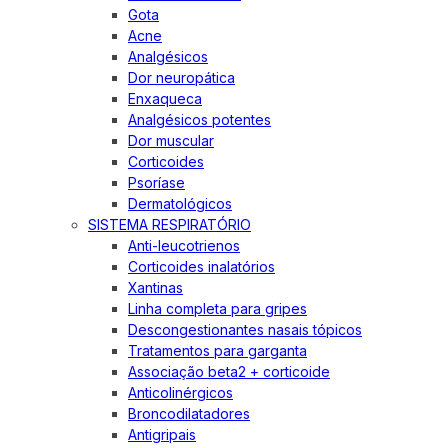
Gota
Acne
Analgésicos
Dor neuropática
Enxaqueca
Analgésicos potentes
Dor muscular
Corticoides
Psoríase
Dermatológicos
SISTEMA RESPIRATÓRIO
Anti-leucotrienos
Corticoides inalatórios
Xantinas
Linha completa para gripes
Descongestionantes nasais tópicos
Tratamentos para garganta
Associação beta2 + corticoide
Anticolinérgicos
Broncodilatadores
Antigripais