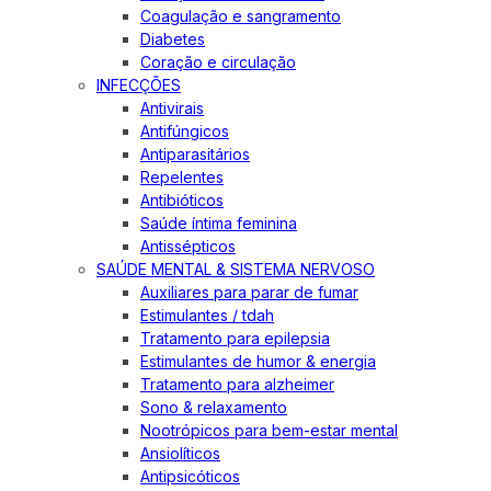
Coagulação e sangramento
Diabetes
Coração e circulação
INFECÇÕES
Antivirais
Antifúngicos
Antiparasitários
Repelentes
Antibióticos
Saúde íntima feminina
Antissépticos
SAÚDE MENTAL & SISTEMA NERVOSO
Auxiliares para parar de fumar
Estimulantes / tdah
Tratamento para epilepsia
Estimulantes de humor & energia
Tratamento para alzheimer
Sono & relaxamento
Nootrópicos para bem-estar mental
Ansiolíticos
Antipsicóticos