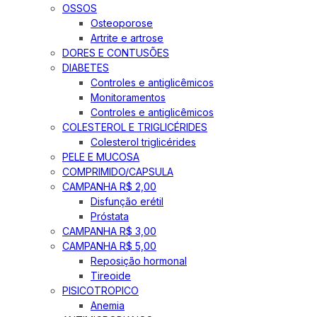
OSSOS
Osteoporose
Artrite e artrose
DORES E CONTUSÕES
DIABETES
Controles e antiglicêmicos
Monitoramentos
Controles e antiglicêmicos
COLESTEROL E TRIGLICÉRIDES
Colesterol triglicérides
PELE E MUCOSA
COMPRIMIDO/CAPSULA
CAMPANHA R$ 2,00
Disfunção erétil
Próstata
CAMPANHA R$ 3,00
CAMPANHA R$ 5,00
Reposição hormonal
Tireoide
PISICOTROPICO
Anemia