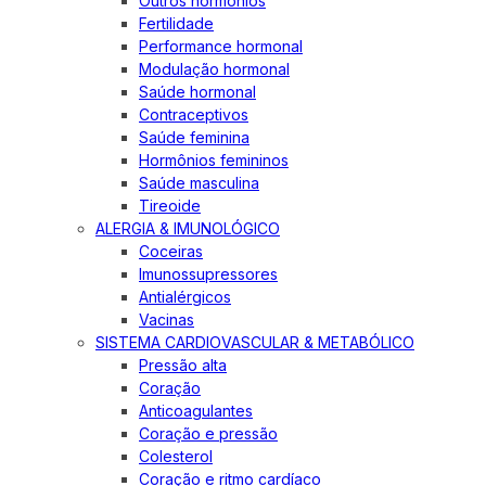
Outros hormônios
Fertilidade
Performance hormonal
Modulação hormonal
Saúde hormonal
Contraceptivos
Saúde feminina
Hormônios femininos
Saúde masculina
Tireoide
ALERGIA & IMUNOLÓGICO
Coceiras
Imunossupressores
Antialérgicos
Vacinas
SISTEMA CARDIOVASCULAR & METABÓLICO
Pressão alta
Coração
Anticoagulantes
Coração e pressão
Colesterol
Coração e ritmo cardíaco