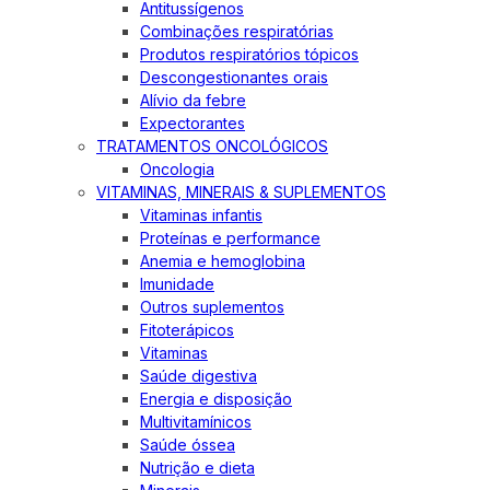
Antitussígenos
Combinações respiratórias
Produtos respiratórios tópicos
Descongestionantes orais
Alívio da febre
Expectorantes
TRATAMENTOS ONCOLÓGICOS
Oncologia
VITAMINAS, MINERAIS & SUPLEMENTOS
Vitaminas infantis
Proteínas e performance
Anemia e hemoglobina
Imunidade
Outros suplementos
Fitoterápicos
Vitaminas
Saúde digestiva
Energia e disposição
Multivitamínicos
Saúde óssea
Nutrição e dieta