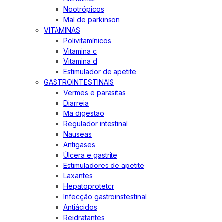
Nootrópicos
Mal de parkinson
VITAMINAS
Polivitamínicos
Vitamina c
Vitamina d
Estimulador de apetite
GASTROINTESTINAIS
Vermes e parasitas
Diarreia
Má digestão
Regulador intestinal
Nauseas
Antigases
Úlcera e gastrite
Estimuladores de apetite
Laxantes
Hepatoprotetor
Infecção gastroinstestinal
Antiácidos
Reidratantes