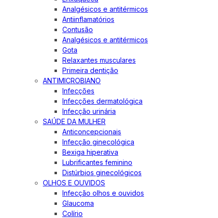
Analgésicos e antitérmicos
Antiinflamatórios
Contusão
Analgésicos e antitérmicos
Gota
Relaxantes musculares
Primeira dentição
ANTIMICROBIANO
Infecções
Infecções dermatológica
Infecção urinária
SAÚDE DA MULHER
Anticoncepcionais
Infecção ginecológica
Bexiga hiperativa
Lubrificantes feminino
Distúrbios ginecológicos
OLHOS E OUVIDOS
Infecção olhos e ouvidos
Glaucoma
Colírio