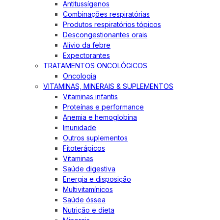
Antitussígenos
Combinações respiratórias
Produtos respiratórios tópicos
Descongestionantes orais
Alívio da febre
Expectorantes
TRATAMENTOS ONCOLÓGICOS
Oncologia
VITAMINAS, MINERAIS & SUPLEMENTOS
Vitaminas infantis
Proteínas e performance
Anemia e hemoglobina
Imunidade
Outros suplementos
Fitoterápicos
Vitaminas
Saúde digestiva
Energia e disposição
Multivitamínicos
Saúde óssea
Nutrição e dieta