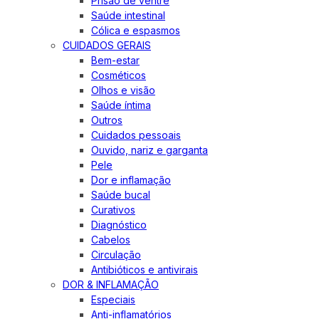
Prisão de ventre
Saúde intestinal
Cólica e espasmos
CUIDADOS GERAIS
Bem-estar
Cosméticos
Olhos e visão
Saúde íntima
Outros
Cuidados pessoais
Ouvido, nariz e garganta
Pele
Dor e inflamação
Saúde bucal
Curativos
Diagnóstico
Cabelos
Circulação
Antibióticos e antivirais
DOR & INFLAMAÇÃO
Especiais
Anti-inflamatórios