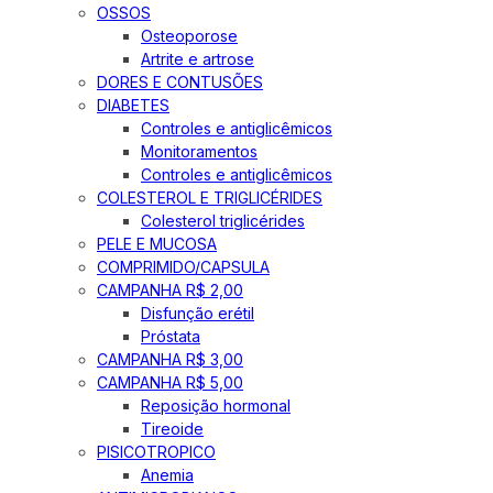
OSSOS
Osteoporose
Artrite e artrose
DORES E CONTUSÕES
DIABETES
Controles e antiglicêmicos
Monitoramentos
Controles e antiglicêmicos
COLESTEROL E TRIGLICÉRIDES
Colesterol triglicérides
PELE E MUCOSA
COMPRIMIDO/CAPSULA
CAMPANHA R$ 2,00
Disfunção erétil
Próstata
CAMPANHA R$ 3,00
CAMPANHA R$ 5,00
Reposição hormonal
Tireoide
PISICOTROPICO
Anemia