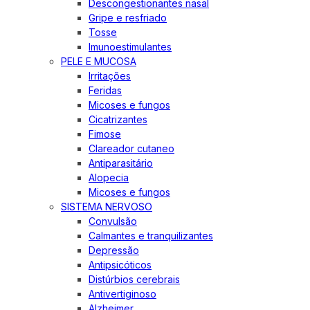
Descongestionantes nasal
Gripe e resfriado
Tosse
Imunoestimulantes
PELE E MUCOSA
Irritações
Feridas
Micoses e fungos
Cicatrizantes
Fimose
Clareador cutaneo
Antiparasitário
Alopecia
Micoses e fungos
SISTEMA NERVOSO
Convulsão
Calmantes e tranquilizantes
Depressão
Antipsicóticos
Distúrbios cerebrais
Antivertiginoso
Alzheimer