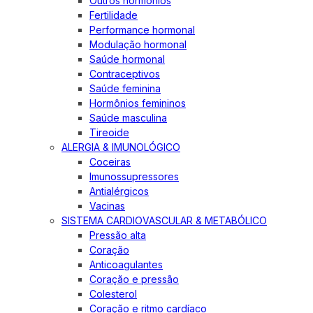
Outros hormônios
Fertilidade
Performance hormonal
Modulação hormonal
Saúde hormonal
Contraceptivos
Saúde feminina
Hormônios femininos
Saúde masculina
Tireoide
ALERGIA & IMUNOLÓGICO
Coceiras
Imunossupressores
Antialérgicos
Vacinas
SISTEMA CARDIOVASCULAR & METABÓLICO
Pressão alta
Coração
Anticoagulantes
Coração e pressão
Colesterol
Coração e ritmo cardíaco