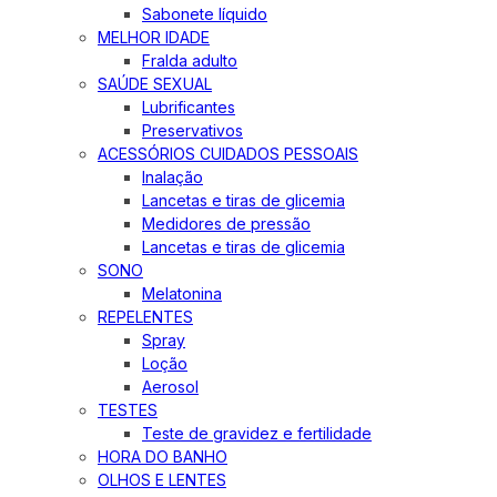
Sabonete líquido
MELHOR IDADE
Fralda adulto
SAÚDE SEXUAL
Lubrificantes
Preservativos
ACESSÓRIOS CUIDADOS PESSOAIS
Inalação
Lancetas e tiras de glicemia
Medidores de pressão
Lancetas e tiras de glicemia
SONO
Melatonina
REPELENTES
Spray
Loção
Aerosol
TESTES
Teste de gravidez e fertilidade
HORA DO BANHO
OLHOS E LENTES