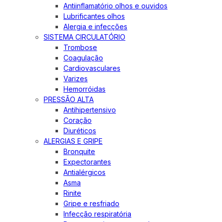
Antiinflamatório olhos e ouvidos
Lubrificantes olhos
Alergia e infecções
SISTEMA CIRCULATÓRIO
Trombose
Coagulação
Cardiovasculares
Varizes
Hemorróidas
PRESSÃO ALTA
Antihipertensivo
Coração
Diuréticos
ALERGIAS E GRIPE
Bronquite
Expectorantes
Antialérgicos
Asma
Rinite
Gripe e resfriado
Infecção respiratória