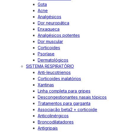
Gota
Acne
Analgésicos
Dor neuropática
Enxaqueca
Analgésicos potentes
Dor muscular
Corticoides
Psoríase
Dermatológicos
SISTEMA RESPIRATÓRIO
Anti-leucotrienos
Corticoides inalatórios
Xantinas
Linha completa para gripes
Descongestionantes nasais tópicos
Tratamentos para garganta
Associação beta2 + corticoide
Anticolinérgicos
Broncodilatadores
Antigripais