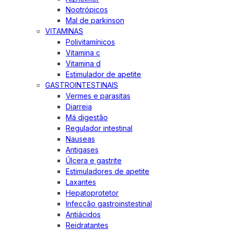
Nootrópicos
Mal de parkinson
VITAMINAS
Polivitamínicos
Vitamina c
Vitamina d
Estimulador de apetite
GASTROINTESTINAIS
Vermes e parasitas
Diarreia
Má digestão
Regulador intestinal
Nauseas
Antigases
Úlcera e gastrite
Estimuladores de apetite
Laxantes
Hepatoprotetor
Infecção gastroinstestinal
Antiácidos
Reidratantes