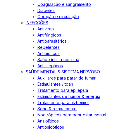
Coagulação e sangramento
Diabetes
Coração e circulação
INFECÇÕES
Antivirais
Antifúngicos
Antiparasitários
Repelentes
Antibióticos
Saúde íntima feminina
Antissépticos
SAÚDE MENTAL & SISTEMA NERVOSO
Auxiliares para parar de fumar
Estimulantes / tdah
Tratamento para epilepsia
Estimulantes de humor & energia
Tratamento para alzheimer
Sono & relaxamento
Nootrópicos para bem-estar mental
Ansiolíticos
Antipsicóticos