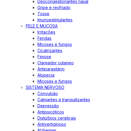
Descongestionantes nasal
Gripe e resfriado
Tosse
Imunoestimulantes
PELE E MUCOSA
Irritações
Feridas
Micoses e fungos
Cicatrizantes
Fimose
Clareador cutaneo
Antiparasitário
Alopecia
Micoses e fungos
SISTEMA NERVOSO
Convulsão
Calmantes e tranquilizantes
Depressão
Antipsicóticos
Distúrbios cerebrais
Antivertiginoso
Alzheimer