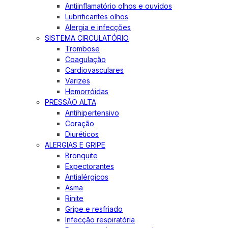
Antiinflamatório olhos e ouvidos
Lubrificantes olhos
Alergia e infecções
SISTEMA CIRCULATÓRIO
Trombose
Coagulação
Cardiovasculares
Varizes
Hemorróidas
PRESSÃO ALTA
Antihipertensivo
Coração
Diuréticos
ALERGIAS E GRIPE
Bronquite
Expectorantes
Antialérgicos
Asma
Rinite
Gripe e resfriado
Infecção respiratória