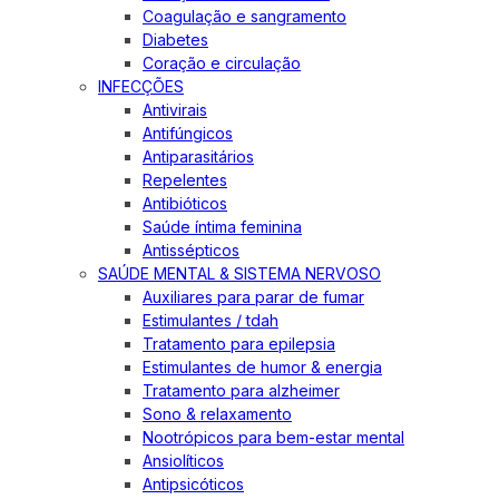
Coagulação e sangramento
Diabetes
Coração e circulação
INFECÇÕES
Antivirais
Antifúngicos
Antiparasitários
Repelentes
Antibióticos
Saúde íntima feminina
Antissépticos
SAÚDE MENTAL & SISTEMA NERVOSO
Auxiliares para parar de fumar
Estimulantes / tdah
Tratamento para epilepsia
Estimulantes de humor & energia
Tratamento para alzheimer
Sono & relaxamento
Nootrópicos para bem-estar mental
Ansiolíticos
Antipsicóticos