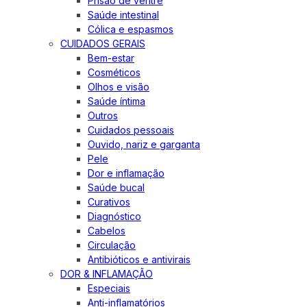
Prisão de ventre
Saúde intestinal
Cólica e espasmos
CUIDADOS GERAIS
Bem-estar
Cosméticos
Olhos e visão
Saúde íntima
Outros
Cuidados pessoais
Ouvido, nariz e garganta
Pele
Dor e inflamação
Saúde bucal
Curativos
Diagnóstico
Cabelos
Circulação
Antibióticos e antivirais
DOR & INFLAMAÇÃO
Especiais
Anti-inflamatórios