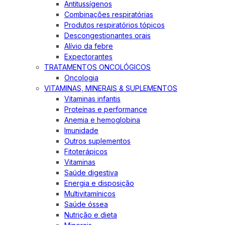
Antitussígenos
Combinações respiratórias
Produtos respiratórios tópicos
Descongestionantes orais
Alívio da febre
Expectorantes
TRATAMENTOS ONCOLÓGICOS
Oncologia
VITAMINAS, MINERAIS & SUPLEMENTOS
Vitaminas infantis
Proteínas e performance
Anemia e hemoglobina
Imunidade
Outros suplementos
Fitoterápicos
Vitaminas
Saúde digestiva
Energia e disposição
Multivitamínicos
Saúde óssea
Nutrição e dieta