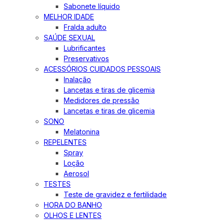
Sabonete líquido
MELHOR IDADE
Fralda adulto
SAÚDE SEXUAL
Lubrificantes
Preservativos
ACESSÓRIOS CUIDADOS PESSOAIS
Inalação
Lancetas e tiras de glicemia
Medidores de pressão
Lancetas e tiras de glicemia
SONO
Melatonina
REPELENTES
Spray
Loção
Aerosol
TESTES
Teste de gravidez e fertilidade
HORA DO BANHO
OLHOS E LENTES