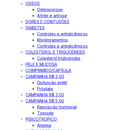
OSSOS
Osteoporose
Artrite e artrose
DORES E CONTUSÕES
DIABETES
Controles e antiglicêmicos
Monitoramentos
Controles e antiglicêmicos
COLESTEROL E TRIGLICÉRIDES
Colesterol triglicérides
PELE E MUCOSA
COMPRIMIDO/CAPSULA
CAMPANHA R$ 2,00
Disfunção erétil
Próstata
CAMPANHA R$ 3,00
CAMPANHA R$ 5,00
Reposição hormonal
Tireoide
PISICOTROPICO
Anemia