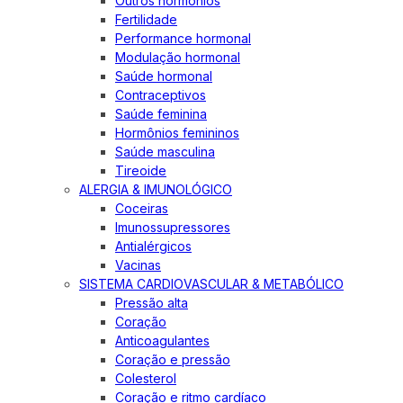
Outros hormônios
Fertilidade
Performance hormonal
Modulação hormonal
Saúde hormonal
Contraceptivos
Saúde feminina
Hormônios femininos
Saúde masculina
Tireoide
ALERGIA & IMUNOLÓGICO
Coceiras
Imunossupressores
Antialérgicos
Vacinas
SISTEMA CARDIOVASCULAR & METABÓLICO
Pressão alta
Coração
Anticoagulantes
Coração e pressão
Colesterol
Coração e ritmo cardíaco