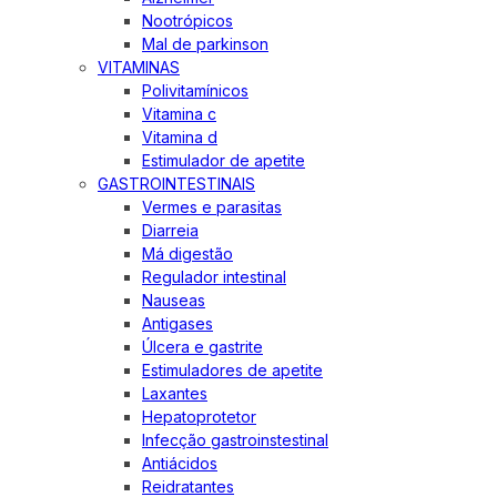
Nootrópicos
Mal de parkinson
VITAMINAS
Polivitamínicos
Vitamina c
Vitamina d
Estimulador de apetite
GASTROINTESTINAIS
Vermes e parasitas
Diarreia
Má digestão
Regulador intestinal
Nauseas
Antigases
Úlcera e gastrite
Estimuladores de apetite
Laxantes
Hepatoprotetor
Infecção gastroinstestinal
Antiácidos
Reidratantes