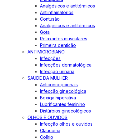
Analgésicos e antitérmicos
Antiinflamatórios
Contusão
Analgésicos e antitérmicos
Gota
Relaxantes musculares
Primeira dentição
ANTIMICROBIANO
Infecções
Infecções dermatológica
Infecção urinária
SAÚDE DA MULHER
Anticoncepcionais
Infecção ginecológica
Bexiga hiperativa
Lubrificantes feminino
Distúrbios ginecológicos
OLHOS E OUVIDOS
Infecção olhos e ouvidos
Glaucoma
Colírio