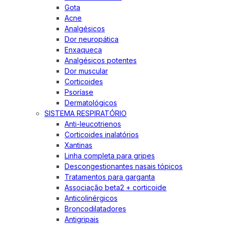
Gota
Acne
Analgésicos
Dor neuropática
Enxaqueca
Analgésicos potentes
Dor muscular
Corticoides
Psoríase
Dermatológicos
SISTEMA RESPIRATÓRIO
Anti-leucotrienos
Corticoides inalatórios
Xantinas
Linha completa para gripes
Descongestionantes nasais tópicos
Tratamentos para garganta
Associação beta2 + corticoide
Anticolinérgicos
Broncodilatadores
Antigripais