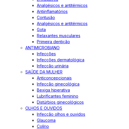
Analgésicos e antitérmicos
Antiinflamatórios
Contusão
Analgésicos e antitérmicos
Gota
Relaxantes musculares
Primeira dentição
ANTIMICROBIANO
Infecções
Infecções dermatológica
Infecção urinária
SAÚDE DA MULHER
Anticoncepcionais
Infecção ginecológica
Bexiga hiperativa
Lubrificantes feminino
Distúrbios ginecológicos
OLHOS E OUVIDOS
Infecção olhos e ouvidos
Glaucoma
Colírio