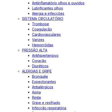
Antiinflamatório olhos e ouvidos
Lubrificantes olhos
Alergia e infecções
SISTEMA CIRCULATÓRIO
Trombose
Coagulação
Cardiovasculares
Varizes
Hemorróidas
PRESSÃO ALTA
Antihipertensivo
Coração
Diuréticos
ALERGIAS E GRIPE
Bronquite
Expectorantes
Antialérgicos
Asma
Rinite
Gripe e resfriado
Infecção respiratória