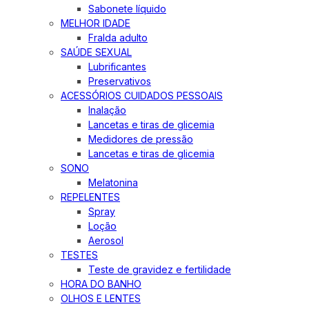
Sabonete líquido
MELHOR IDADE
Fralda adulto
SAÚDE SEXUAL
Lubrificantes
Preservativos
ACESSÓRIOS CUIDADOS PESSOAIS
Inalação
Lancetas e tiras de glicemia
Medidores de pressão
Lancetas e tiras de glicemia
SONO
Melatonina
REPELENTES
Spray
Loção
Aerosol
TESTES
Teste de gravidez e fertilidade
HORA DO BANHO
OLHOS E LENTES