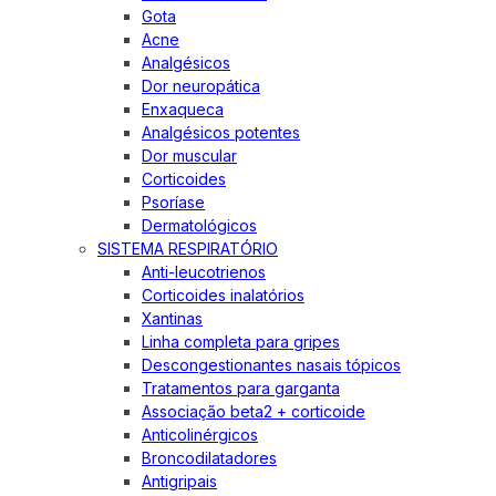
Gota
Acne
Analgésicos
Dor neuropática
Enxaqueca
Analgésicos potentes
Dor muscular
Corticoides
Psoríase
Dermatológicos
SISTEMA RESPIRATÓRIO
Anti-leucotrienos
Corticoides inalatórios
Xantinas
Linha completa para gripes
Descongestionantes nasais tópicos
Tratamentos para garganta
Associação beta2 + corticoide
Anticolinérgicos
Broncodilatadores
Antigripais