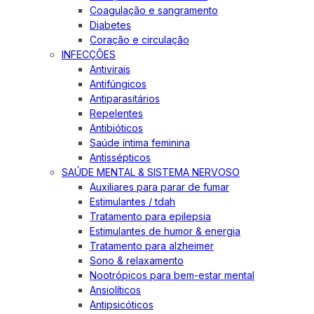
Coagulação e sangramento
Diabetes
Coração e circulação
INFECÇÕES
Antivirais
Antifúngicos
Antiparasitários
Repelentes
Antibióticos
Saúde íntima feminina
Antissépticos
SAÚDE MENTAL & SISTEMA NERVOSO
Auxiliares para parar de fumar
Estimulantes / tdah
Tratamento para epilepsia
Estimulantes de humor & energia
Tratamento para alzheimer
Sono & relaxamento
Nootrópicos para bem-estar mental
Ansiolíticos
Antipsicóticos