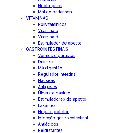
Nootrópicos
Mal de parkinson
VITAMINAS
Polivitamínicos
Vitamina c
Vitamina d
Estimulador de apetite
GASTROINTESTINAIS
Vermes e parasitas
Diarreia
Má digestão
Regulador intestinal
Nauseas
Antigases
Úlcera e gastrite
Estimuladores de apetite
Laxantes
Hepatoprotetor
Infecção gastroinstestinal
Antiácidos
Reidratantes