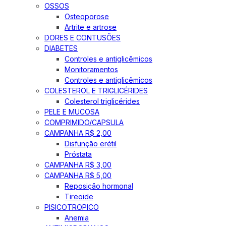
OSSOS
Osteoporose
Artrite e artrose
DORES E CONTUSÕES
DIABETES
Controles e antiglicêmicos
Monitoramentos
Controles e antiglicêmicos
COLESTEROL E TRIGLICÉRIDES
Colesterol triglicérides
PELE E MUCOSA
COMPRIMIDO/CAPSULA
CAMPANHA R$ 2,00
Disfunção erétil
Próstata
CAMPANHA R$ 3,00
CAMPANHA R$ 5,00
Reposição hormonal
Tireoide
PISICOTROPICO
Anemia