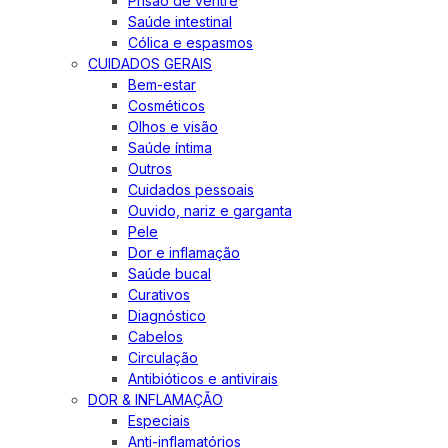
Prisão de ventre
Saúde intestinal
Cólica e espasmos
CUIDADOS GERAIS
Bem-estar
Cosméticos
Olhos e visão
Saúde íntima
Outros
Cuidados pessoais
Ouvido, nariz e garganta
Pele
Dor e inflamação
Saúde bucal
Curativos
Diagnóstico
Cabelos
Circulação
Antibióticos e antivirais
DOR & INFLAMAÇÃO
Especiais
Anti-inflamatórios