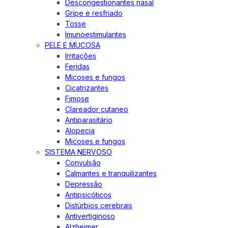
Descongestionantes nasal
Gripe e resfriado
Tosse
Imunoestimulantes
PELE E MUCOSA
Irritações
Feridas
Micoses e fungos
Cicatrizantes
Fimose
Clareador cutaneo
Antiparasitário
Alopecia
Micoses e fungos
SISTEMA NERVOSO
Convulsão
Calmantes e tranquilizantes
Depressão
Antipsicóticos
Distúrbios cerebrais
Antivertiginoso
Alzheimer