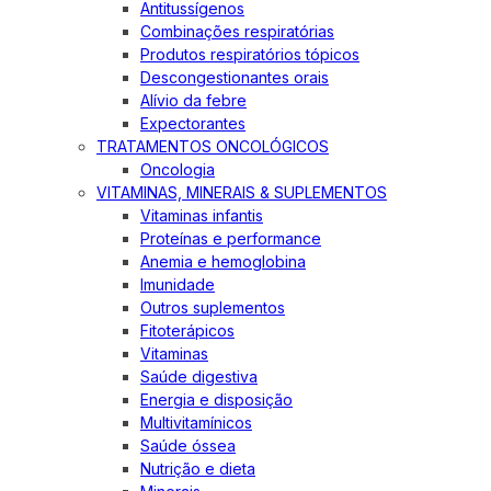
Antitussígenos
Combinações respiratórias
Produtos respiratórios tópicos
Descongestionantes orais
Alívio da febre
Expectorantes
TRATAMENTOS ONCOLÓGICOS
Oncologia
VITAMINAS, MINERAIS & SUPLEMENTOS
Vitaminas infantis
Proteínas e performance
Anemia e hemoglobina
Imunidade
Outros suplementos
Fitoterápicos
Vitaminas
Saúde digestiva
Energia e disposição
Multivitamínicos
Saúde óssea
Nutrição e dieta