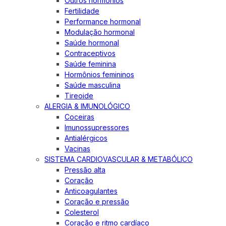
Outros hormônios
Fertilidade
Performance hormonal
Modulação hormonal
Saúde hormonal
Contraceptivos
Saúde feminina
Hormônios femininos
Saúde masculina
Tireoide
ALERGIA & IMUNOLÓGICO
Coceiras
Imunossupressores
Antialérgicos
Vacinas
SISTEMA CARDIOVASCULAR & METABÓLICO
Pressão alta
Coração
Anticoagulantes
Coração e pressão
Colesterol
Coração e ritmo cardíaco