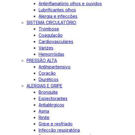
Antiinflamatório olhos e ouvidos
Lubrificantes olhos
Alergia e infecções
SISTEMA CIRCULATÓRIO
Trombose
Coagulação
Cardiovasculares
Varizes
Hemorróidas
PRESSÃO ALTA
Antihipertensivo
Coração
Diuréticos
ALERGIAS E GRIPE
Bronquite
Expectorantes
Antialérgicos
Asma
Rinite
Gripe e resfriado
Infecção respiratória