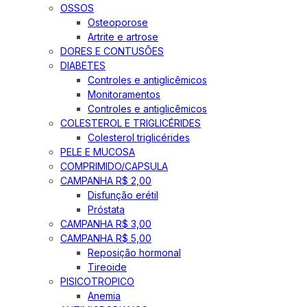
OSSOS
Osteoporose
Artrite e artrose
DORES E CONTUSÕES
DIABETES
Controles e antiglicêmicos
Monitoramentos
Controles e antiglicêmicos
COLESTEROL E TRIGLICÉRIDES
Colesterol triglicérides
PELE E MUCOSA
COMPRIMIDO/CAPSULA
CAMPANHA R$ 2,00
Disfunção erétil
Próstata
CAMPANHA R$ 3,00
CAMPANHA R$ 5,00
Reposição hormonal
Tireoide
PISICOTROPICO
Anemia