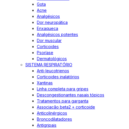
Gota
Acne
Analgésicos
Dor neuropática
Enxaqueca
Analgésicos potentes
Dor muscular
Corticoides
Psoríase
Dermatológicos
SISTEMA RESPIRATÓRIO
Anti-leucotrienos
Corticoides inalatórios
Xantinas
Linha completa para gripes
Descongestionantes nasais tópicos
Tratamentos para garganta
Associação beta2 + corticoide
Anticolinérgicos
Broncodilatadores
Antigripais