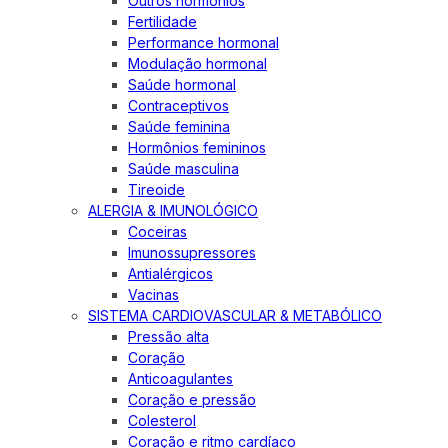
Outros hormônios
Fertilidade
Performance hormonal
Modulação hormonal
Saúde hormonal
Contraceptivos
Saúde feminina
Hormônios femininos
Saúde masculina
Tireoide
ALERGIA & IMUNOLÓGICO
Coceiras
Imunossupressores
Antialérgicos
Vacinas
SISTEMA CARDIOVASCULAR & METABÓLICO
Pressão alta
Coração
Anticoagulantes
Coração e pressão
Colesterol
Coração e ritmo cardíaco