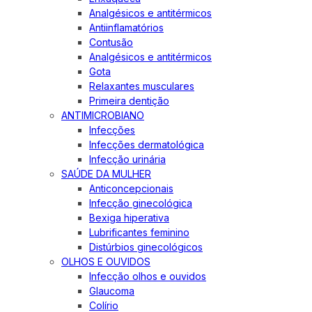
Analgésicos e antitérmicos
Antiinflamatórios
Contusão
Analgésicos e antitérmicos
Gota
Relaxantes musculares
Primeira dentição
ANTIMICROBIANO
Infecções
Infecções dermatológica
Infecção urinária
SAÚDE DA MULHER
Anticoncepcionais
Infecção ginecológica
Bexiga hiperativa
Lubrificantes feminino
Distúrbios ginecológicos
OLHOS E OUVIDOS
Infecção olhos e ouvidos
Glaucoma
Colírio