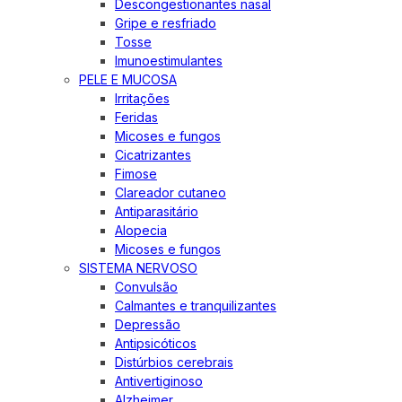
Descongestionantes nasal
Gripe e resfriado
Tosse
Imunoestimulantes
PELE E MUCOSA
Irritações
Feridas
Micoses e fungos
Cicatrizantes
Fimose
Clareador cutaneo
Antiparasitário
Alopecia
Micoses e fungos
SISTEMA NERVOSO
Convulsão
Calmantes e tranquilizantes
Depressão
Antipsicóticos
Distúrbios cerebrais
Antivertiginoso
Alzheimer