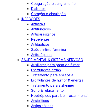
Coagulação e sangramento
Diabetes
Coração e circulação
INFECÇÕES
Antivirais
Antifúngicos
Antiparasitários
Repelentes
Antibióticos
Saúde íntima feminina
Antissépticos
SAÚDE MENTAL & SISTEMA NERVOSO
Auxiliares para parar de fumar
Estimulantes / tdah
Tratamento para epilepsia
Estimulantes de humor & energia
Tratamento para alzheimer
Sono & relaxamento
Nootrópicos para bem-estar mental
Ansiolíticos
Antipsicóticos