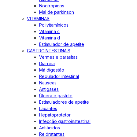
Nootrópicos
Mal de parkinson
VITAMINAS
Polivitamínicos
Vitamina c
Vitamina d
Estimulador de apetite
GASTROINTESTINAIS
Vermes e parasitas
Diarreia
Má digestão
Regulador intestinal
Nauseas
Antigases
Úlcera e gastrite
Estimuladores de apetite
Laxantes
Hepatoprotetor
Infecção gastroinstestinal
Antiácidos
Reidratantes