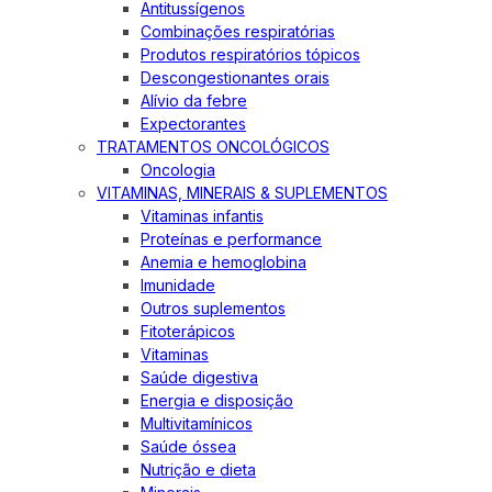
Antitussígenos
Combinações respiratórias
Produtos respiratórios tópicos
Descongestionantes orais
Alívio da febre
Expectorantes
TRATAMENTOS ONCOLÓGICOS
Oncologia
VITAMINAS, MINERAIS & SUPLEMENTOS
Vitaminas infantis
Proteínas e performance
Anemia e hemoglobina
Imunidade
Outros suplementos
Fitoterápicos
Vitaminas
Saúde digestiva
Energia e disposição
Multivitamínicos
Saúde óssea
Nutrição e dieta