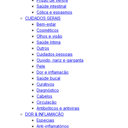
Prisão de ventre
Saúde intestinal
Cólica e espasmos
CUIDADOS GERAIS
Bem-estar
Cosméticos
Olhos e visão
Saúde íntima
Outros
Cuidados pessoais
Ouvido, nariz e garganta
Pele
Dor e inflamação
Saúde bucal
Curativos
Diagnóstico
Cabelos
Circulação
Antibióticos e antivirais
DOR & INFLAMAÇÃO
Especiais
Anti-inflamatórios