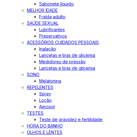
Sabonete líquido
MELHOR IDADE
Fralda adulto
SAÚDE SEXUAL
Lubrificantes
Preservativos
ACESSÓRIOS CUIDADOS PESSOAIS
Inalação
Lancetas e tiras de glicemia
Medidores de pressão
Lancetas e tiras de glicemia
SONO
Melatonina
REPELENTES
Spray
Loção
Aerosol
TESTES
Teste de gravidez e fertilidade
HORA DO BANHO
OLHOS E LENTES