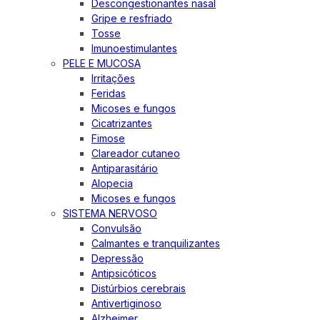
Descongestionantes nasal
Gripe e resfriado
Tosse
Imunoestimulantes
PELE E MUCOSA
Irritações
Feridas
Micoses e fungos
Cicatrizantes
Fimose
Clareador cutaneo
Antiparasitário
Alopecia
Micoses e fungos
SISTEMA NERVOSO
Convulsão
Calmantes e tranquilizantes
Depressão
Antipsicóticos
Distúrbios cerebrais
Antivertiginoso
Alzheimer