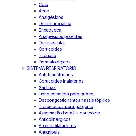
Gota
Acne
Analgésicos
Dor neuropática
Enxaqueca
Analgésicos potentes
Dor muscular
Corticoides
Psoríase
Dermatológicos
SISTEMA RESPIRATÓRIO
Anti-leucotrienos
Corticoides inalatórios
Xantinas
Linha completa para gripes
Descongestionantes nasais tópicos
Tratamentos para garganta
Associação beta2 + corticoide
Anticolinérgicos
Broncodilatadores
Antigripais