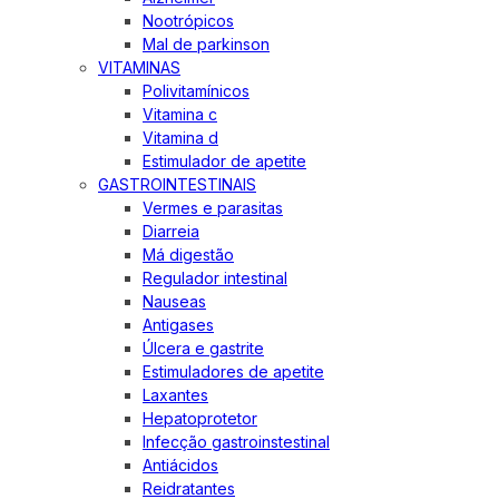
Nootrópicos
Mal de parkinson
VITAMINAS
Polivitamínicos
Vitamina c
Vitamina d
Estimulador de apetite
GASTROINTESTINAIS
Vermes e parasitas
Diarreia
Má digestão
Regulador intestinal
Nauseas
Antigases
Úlcera e gastrite
Estimuladores de apetite
Laxantes
Hepatoprotetor
Infecção gastroinstestinal
Antiácidos
Reidratantes