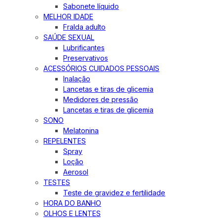
Sabonete líquido
MELHOR IDADE
Fralda adulto
SAÚDE SEXUAL
Lubrificantes
Preservativos
ACESSÓRIOS CUIDADOS PESSOAIS
Inalação
Lancetas e tiras de glicemia
Medidores de pressão
Lancetas e tiras de glicemia
SONO
Melatonina
REPELENTES
Spray
Loção
Aerosol
TESTES
Teste de gravidez e fertilidade
HORA DO BANHO
OLHOS E LENTES