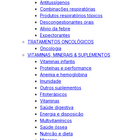
Antitussígenos
Combinações respiratórias
Produtos respiratórios tópicos
Descongestionantes orais
Alívio da febre
Expectorantes
TRATAMENTOS ONCOLÓGICOS
Oncologia
VITAMINAS, MINERAIS & SUPLEMENTOS
Vitaminas infantis
Proteínas e performance
Anemia e hemoglobina
Imunidade
Outros suplementos
Fitoterápicos
Vitaminas
Saúde digestiva
Energia e disposição
Multivitamínicos
Saúde óssea
Nutrição e dieta