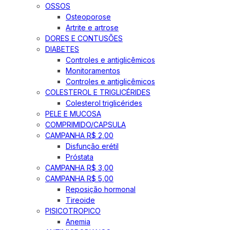
OSSOS
Osteoporose
Artrite e artrose
DORES E CONTUSÕES
DIABETES
Controles e antiglicêmicos
Monitoramentos
Controles e antiglicêmicos
COLESTEROL E TRIGLICÉRIDES
Colesterol triglicérides
PELE E MUCOSA
COMPRIMIDO/CAPSULA
CAMPANHA R$ 2,00
Disfunção erétil
Próstata
CAMPANHA R$ 3,00
CAMPANHA R$ 5,00
Reposição hormonal
Tireoide
PISICOTROPICO
Anemia