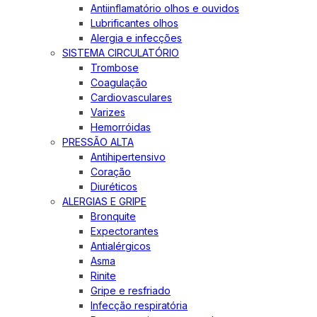
Antiinflamatório olhos e ouvidos
Lubrificantes olhos
Alergia e infecções
SISTEMA CIRCULATÓRIO
Trombose
Coagulação
Cardiovasculares
Varizes
Hemorróidas
PRESSÃO ALTA
Antihipertensivo
Coração
Diuréticos
ALERGIAS E GRIPE
Bronquite
Expectorantes
Antialérgicos
Asma
Rinite
Gripe e resfriado
Infecção respiratória