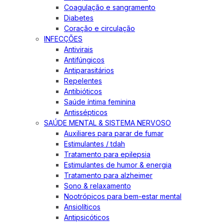
Coagulação e sangramento
Diabetes
Coração e circulação
INFECÇÕES
Antivirais
Antifúngicos
Antiparasitários
Repelentes
Antibióticos
Saúde íntima feminina
Antissépticos
SAÚDE MENTAL & SISTEMA NERVOSO
Auxiliares para parar de fumar
Estimulantes / tdah
Tratamento para epilepsia
Estimulantes de humor & energia
Tratamento para alzheimer
Sono & relaxamento
Nootrópicos para bem-estar mental
Ansiolíticos
Antipsicóticos