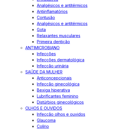
Analgésicos e antitérmicos
Antiinflamatórios
Contusão
Analgésicos e antitérmicos
Gota
Relaxantes musculares
Primeira dentição
ANTIMICROBIANO
Infecções
Infecções dermatológica
Infecção urinária
SAÚDE DA MULHER
Anticoncepcionais
Infecção ginecológica
Bexiga hiperativa
Lubrificantes feminino
Distúrbios ginecológicos
OLHOS E OUVIDOS
Infecção olhos e ouvidos
Glaucoma
Colírio