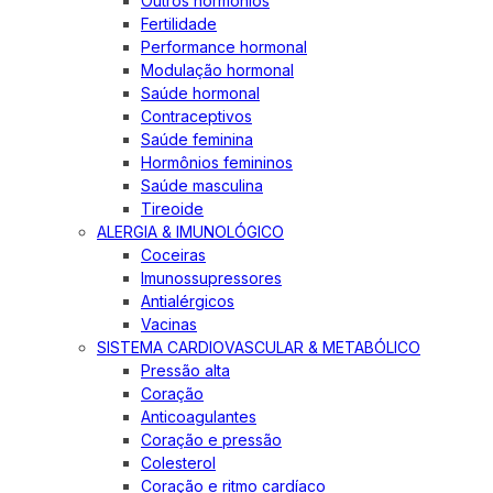
Outros hormônios
Fertilidade
Performance hormonal
Modulação hormonal
Saúde hormonal
Contraceptivos
Saúde feminina
Hormônios femininos
Saúde masculina
Tireoide
ALERGIA & IMUNOLÓGICO
Coceiras
Imunossupressores
Antialérgicos
Vacinas
SISTEMA CARDIOVASCULAR & METABÓLICO
Pressão alta
Coração
Anticoagulantes
Coração e pressão
Colesterol
Coração e ritmo cardíaco