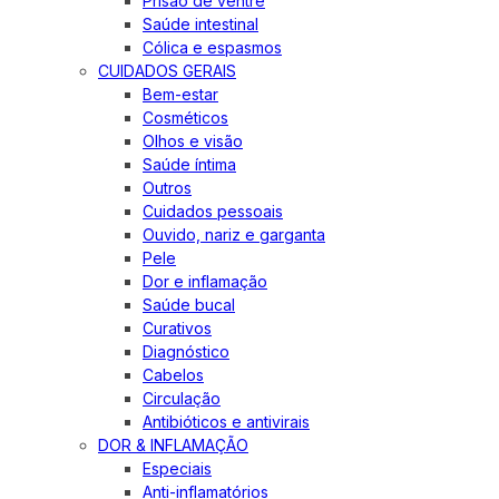
Prisão de ventre
Saúde intestinal
Cólica e espasmos
CUIDADOS GERAIS
Bem-estar
Cosméticos
Olhos e visão
Saúde íntima
Outros
Cuidados pessoais
Ouvido, nariz e garganta
Pele
Dor e inflamação
Saúde bucal
Curativos
Diagnóstico
Cabelos
Circulação
Antibióticos e antivirais
DOR & INFLAMAÇÃO
Especiais
Anti-inflamatórios