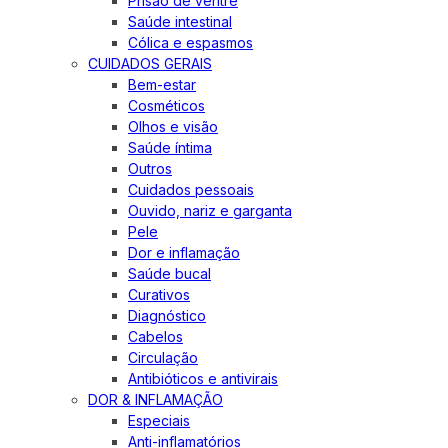
Prisão de ventre
Saúde intestinal
Cólica e espasmos
CUIDADOS GERAIS
Bem-estar
Cosméticos
Olhos e visão
Saúde íntima
Outros
Cuidados pessoais
Ouvido, nariz e garganta
Pele
Dor e inflamação
Saúde bucal
Curativos
Diagnóstico
Cabelos
Circulação
Antibióticos e antivirais
DOR & INFLAMAÇÃO
Especiais
Anti-inflamatórios