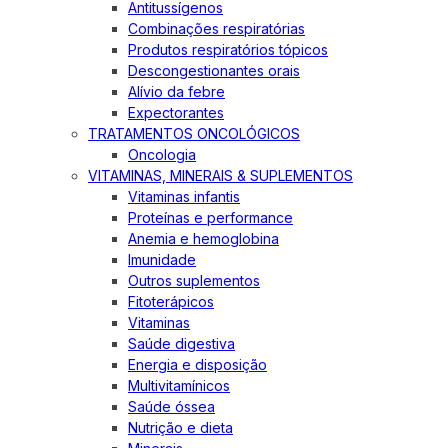
Antitussígenos
Combinações respiratórias
Produtos respiratórios tópicos
Descongestionantes orais
Alívio da febre
Expectorantes
TRATAMENTOS ONCOLÓGICOS
Oncologia
VITAMINAS, MINERAIS & SUPLEMENTOS
Vitaminas infantis
Proteínas e performance
Anemia e hemoglobina
Imunidade
Outros suplementos
Fitoterápicos
Vitaminas
Saúde digestiva
Energia e disposição
Multivitamínicos
Saúde óssea
Nutrição e dieta