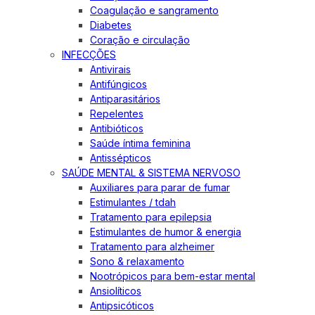
Coagulação e sangramento
Diabetes
Coração e circulação
INFECÇÕES
Antivirais
Antifúngicos
Antiparasitários
Repelentes
Antibióticos
Saúde íntima feminina
Antissépticos
SAÚDE MENTAL & SISTEMA NERVOSO
Auxiliares para parar de fumar
Estimulantes / tdah
Tratamento para epilepsia
Estimulantes de humor & energia
Tratamento para alzheimer
Sono & relaxamento
Nootrópicos para bem-estar mental
Ansiolíticos
Antipsicóticos