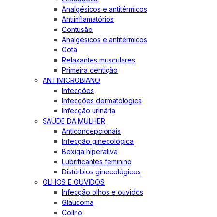
Analgésicos e antitérmicos
Antiinflamatórios
Contusão
Analgésicos e antitérmicos
Gota
Relaxantes musculares
Primeira dentição
ANTIMICROBIANO
Infecções
Infecções dermatológica
Infecção urinária
SAÚDE DA MULHER
Anticoncepcionais
Infecção ginecológica
Bexiga hiperativa
Lubrificantes feminino
Distúrbios ginecológicos
OLHOS E OUVIDOS
Infecção olhos e ouvidos
Glaucoma
Colírio