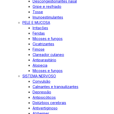
Descongestionantes nasal
Gripe e resfriado
Tosse
Imunoestimulantes
PELE E MUCOSA
Irritações
Feridas
Micoses e fungos
Cicatrizantes
Fimose
Clareador cutaneo
Antiparasitário
Alopecia
Micoses e fungos
SISTEMA NERVOSO
Convulsão
Calmantes e tranquilizantes
Depressão
Antipsicóticos
Distúrbios cerebrais
Antivertiginoso
Alzheimer