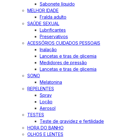
Sabonete líquido
MELHOR IDADE
Fralda adulto
SAÚDE SEXUAL
Lubrificantes
Preservativos
ACESSÓRIOS CUIDADOS PESSOAIS
Inalação
Lancetas e tiras de glicemia
Medidores de pressão
Lancetas e tiras de glicemia
SONO
Melatonina
REPELENTES
Spray
Loção
Aerosol
TESTES
Teste de gravidez e fertilidade
HORA DO BANHO
OLHOS E LENTES