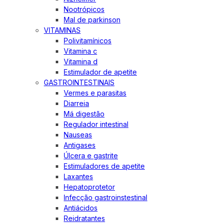
Nootrópicos
Mal de parkinson
VITAMINAS
Polivitamínicos
Vitamina c
Vitamina d
Estimulador de apetite
GASTROINTESTINAIS
Vermes e parasitas
Diarreia
Má digestão
Regulador intestinal
Nauseas
Antigases
Úlcera e gastrite
Estimuladores de apetite
Laxantes
Hepatoprotetor
Infecção gastroinstestinal
Antiácidos
Reidratantes