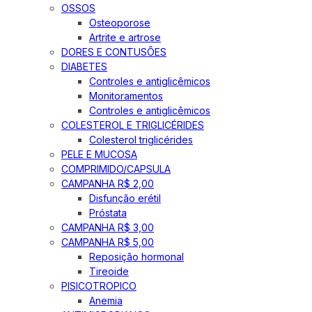
OSSOS
Osteoporose
Artrite e artrose
DORES E CONTUSÕES
DIABETES
Controles e antiglicêmicos
Monitoramentos
Controles e antiglicêmicos
COLESTEROL E TRIGLICÉRIDES
Colesterol triglicérides
PELE E MUCOSA
COMPRIMIDO/CAPSULA
CAMPANHA R$ 2,00
Disfunção erétil
Próstata
CAMPANHA R$ 3,00
CAMPANHA R$ 5,00
Reposição hormonal
Tireoide
PISICOTROPICO
Anemia