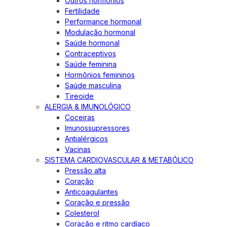
Outros hormônios
Fertilidade
Performance hormonal
Modulação hormonal
Saúde hormonal
Contraceptivos
Saúde feminina
Hormônios femininos
Saúde masculina
Tireoide
ALERGIA & IMUNOLÓGICO
Coceiras
Imunossupressores
Antialérgicos
Vacinas
SISTEMA CARDIOVASCULAR & METABÓLICO
Pressão alta
Coração
Anticoagulantes
Coração e pressão
Colesterol
Coração e ritmo cardíaco