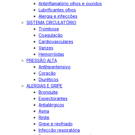
Antiinflamatório olhos e ouvidos
Lubrificantes olhos
Alergia e infecções
SISTEMA CIRCULATÓRIO
Trombose
Coagulação
Cardiovasculares
Varizes
Hemorróidas
PRESSÃO ALTA
Antihipertensivo
Coração
Diuréticos
ALERGIAS E GRIPE
Bronquite
Expectorantes
Antialérgicos
Asma
Rinite
Gripe e resfriado
Infecção respiratória