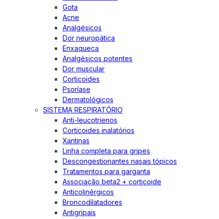
Gota
Acne
Analgésicos
Dor neuropática
Enxaqueca
Analgésicos potentes
Dor muscular
Corticoides
Psoríase
Dermatológicos
SISTEMA RESPIRATÓRIO
Anti-leucotrienos
Corticoides inalatórios
Xantinas
Linha completa para gripes
Descongestionantes nasais tópicos
Tratamentos para garganta
Associação beta2 + corticoide
Anticolinérgicos
Broncodilatadores
Antigripais