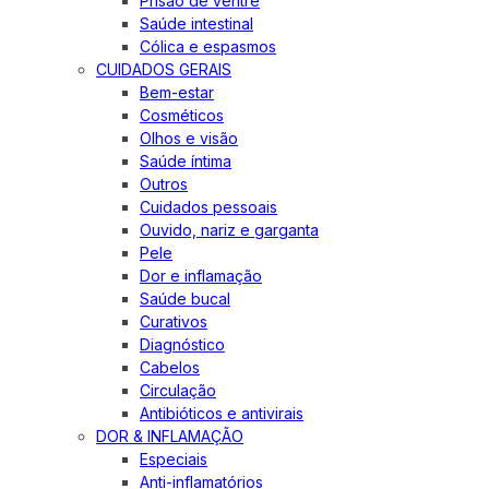
Prisão de ventre
Saúde intestinal
Cólica e espasmos
CUIDADOS GERAIS
Bem-estar
Cosméticos
Olhos e visão
Saúde íntima
Outros
Cuidados pessoais
Ouvido, nariz e garganta
Pele
Dor e inflamação
Saúde bucal
Curativos
Diagnóstico
Cabelos
Circulação
Antibióticos e antivirais
DOR & INFLAMAÇÃO
Especiais
Anti-inflamatórios