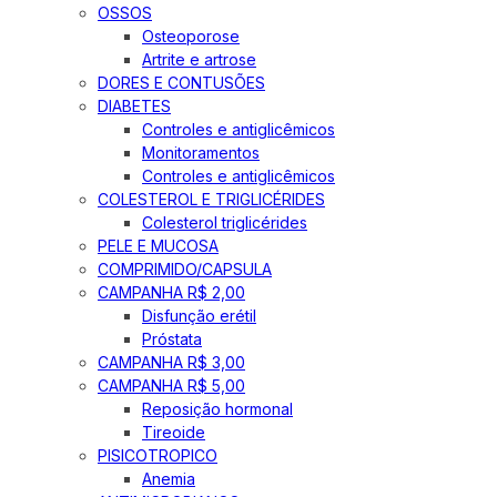
OSSOS
Osteoporose
Artrite e artrose
DORES E CONTUSÕES
DIABETES
Controles e antiglicêmicos
Monitoramentos
Controles e antiglicêmicos
COLESTEROL E TRIGLICÉRIDES
Colesterol triglicérides
PELE E MUCOSA
COMPRIMIDO/CAPSULA
CAMPANHA R$ 2,00
Disfunção erétil
Próstata
CAMPANHA R$ 3,00
CAMPANHA R$ 5,00
Reposição hormonal
Tireoide
PISICOTROPICO
Anemia