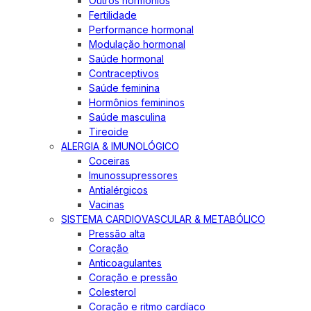
Outros hormônios
Fertilidade
Performance hormonal
Modulação hormonal
Saúde hormonal
Contraceptivos
Saúde feminina
Hormônios femininos
Saúde masculina
Tireoide
ALERGIA & IMUNOLÓGICO
Coceiras
Imunossupressores
Antialérgicos
Vacinas
SISTEMA CARDIOVASCULAR & METABÓLICO
Pressão alta
Coração
Anticoagulantes
Coração e pressão
Colesterol
Coração e ritmo cardíaco