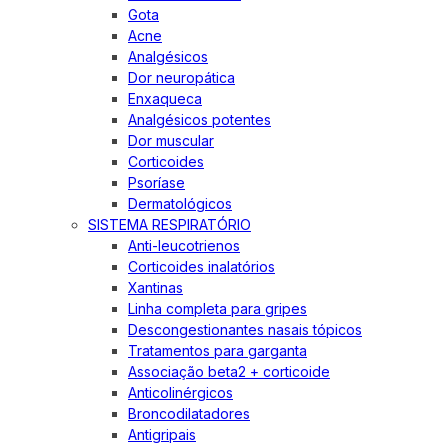
Gota
Acne
Analgésicos
Dor neuropática
Enxaqueca
Analgésicos potentes
Dor muscular
Corticoides
Psoríase
Dermatológicos
SISTEMA RESPIRATÓRIO
Anti-leucotrienos
Corticoides inalatórios
Xantinas
Linha completa para gripes
Descongestionantes nasais tópicos
Tratamentos para garganta
Associação beta2 + corticoide
Anticolinérgicos
Broncodilatadores
Antigripais