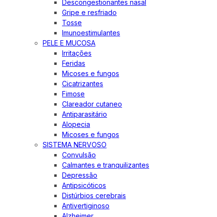
Descongestionantes nasal
Gripe e resfriado
Tosse
Imunoestimulantes
PELE E MUCOSA
Irritações
Feridas
Micoses e fungos
Cicatrizantes
Fimose
Clareador cutaneo
Antiparasitário
Alopecia
Micoses e fungos
SISTEMA NERVOSO
Convulsão
Calmantes e tranquilizantes
Depressão
Antipsicóticos
Distúrbios cerebrais
Antivertiginoso
Alzheimer