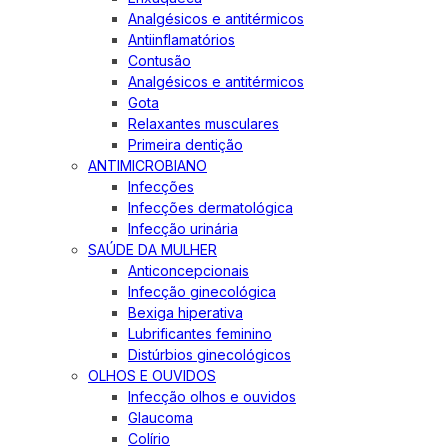
Analgésicos e antitérmicos
Antiinflamatórios
Contusão
Analgésicos e antitérmicos
Gota
Relaxantes musculares
Primeira dentição
ANTIMICROBIANO
Infecções
Infecções dermatológica
Infecção urinária
SAÚDE DA MULHER
Anticoncepcionais
Infecção ginecológica
Bexiga hiperativa
Lubrificantes feminino
Distúrbios ginecológicos
OLHOS E OUVIDOS
Infecção olhos e ouvidos
Glaucoma
Colírio