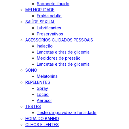
Sabonete líquido
MELHOR IDADE
Fralda adulto
SAÚDE SEXUAL
Lubrificantes
Preservativos
ACESSÓRIOS CUIDADOS PESSOAIS
Inalação
Lancetas e tiras de glicemia
Medidores de pressão
Lancetas e tiras de glicemia
SONO
Melatonina
REPELENTES
Spray
Loção
Aerosol
TESTES
Teste de gravidez e fertilidade
HORA DO BANHO
OLHOS E LENTES