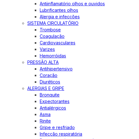
Antiinflamatório olhos e ouvidos
Lubrificantes olhos
Alergia e infecções
SISTEMA CIRCULATÓRIO
Trombose
Coagulação
Cardiovasculares
Varizes
Hemorróidas
PRESSÃO ALTA
Antihipertensivo
Coração
Diuréticos
ALERGIAS E GRIPE
Bronquite
Expectorantes
Antialérgicos
Asma
Rinite
Gripe e resfriado
Infecção respiratória