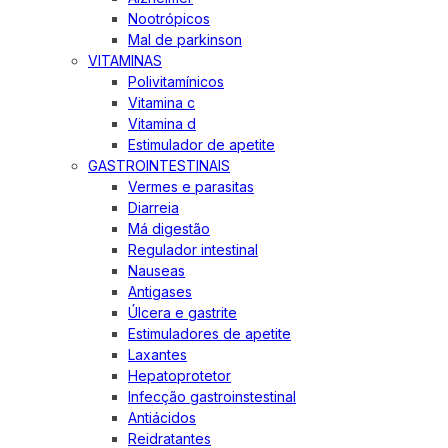
Nootrópicos
Mal de parkinson
VITAMINAS
Polivitamínicos
Vitamina c
Vitamina d
Estimulador de apetite
GASTROINTESTINAIS
Vermes e parasitas
Diarreia
Má digestão
Regulador intestinal
Nauseas
Antigases
Úlcera e gastrite
Estimuladores de apetite
Laxantes
Hepatoprotetor
Infecção gastroinstestinal
Antiácidos
Reidratantes