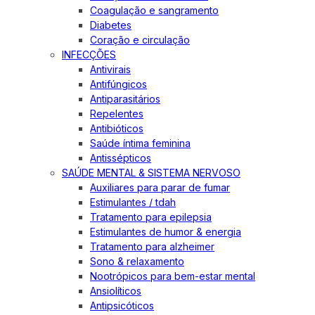
Coagulação e sangramento
Diabetes
Coração e circulação
INFECÇÕES
Antivirais
Antifúngicos
Antiparasitários
Repelentes
Antibióticos
Saúde íntima feminina
Antissépticos
SAÚDE MENTAL & SISTEMA NERVOSO
Auxiliares para parar de fumar
Estimulantes / tdah
Tratamento para epilepsia
Estimulantes de humor & energia
Tratamento para alzheimer
Sono & relaxamento
Nootrópicos para bem-estar mental
Ansiolíticos
Antipsicóticos