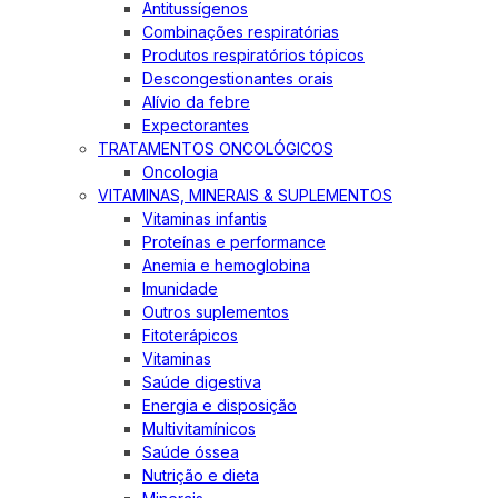
Antitussígenos
Combinações respiratórias
Produtos respiratórios tópicos
Descongestionantes orais
Alívio da febre
Expectorantes
TRATAMENTOS ONCOLÓGICOS
Oncologia
VITAMINAS, MINERAIS & SUPLEMENTOS
Vitaminas infantis
Proteínas e performance
Anemia e hemoglobina
Imunidade
Outros suplementos
Fitoterápicos
Vitaminas
Saúde digestiva
Energia e disposição
Multivitamínicos
Saúde óssea
Nutrição e dieta