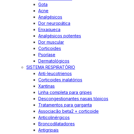
Gota
Acne
Analgésicos
Dor neuropática
Enxaqueca
Analgésicos potentes
Dor muscular
Corticoides
Psoríase
Dermatológicos
SISTEMA RESPIRATÓRIO
Anti-leucotrienos
Corticoides inalatórios
Xantinas
Linha completa para gripes
Descongestionantes nasais tópicos
Tratamentos para garganta
Associação beta2 + corticoide
Anticolinérgicos
Broncodilatadores
Antigripais