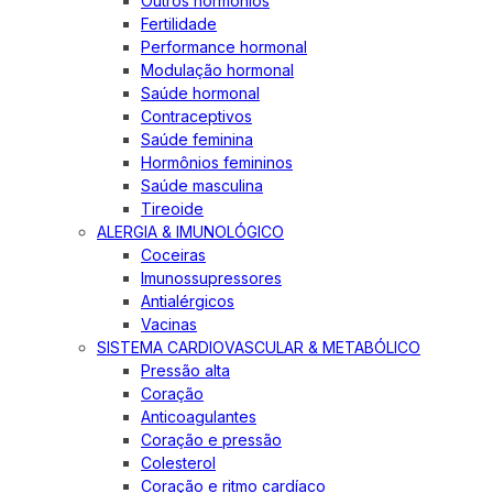
Outros hormônios
Fertilidade
Performance hormonal
Modulação hormonal
Saúde hormonal
Contraceptivos
Saúde feminina
Hormônios femininos
Saúde masculina
Tireoide
ALERGIA & IMUNOLÓGICO
Coceiras
Imunossupressores
Antialérgicos
Vacinas
SISTEMA CARDIOVASCULAR & METABÓLICO
Pressão alta
Coração
Anticoagulantes
Coração e pressão
Colesterol
Coração e ritmo cardíaco