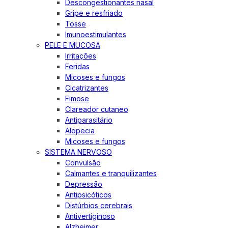
Descongestionantes nasal
Gripe e resfriado
Tosse
Imunoestimulantes
PELE E MUCOSA
Irritações
Feridas
Micoses e fungos
Cicatrizantes
Fimose
Clareador cutaneo
Antiparasitário
Alopecia
Micoses e fungos
SISTEMA NERVOSO
Convulsão
Calmantes e tranquilizantes
Depressão
Antipsicóticos
Distúrbios cerebrais
Antivertiginoso
Alzheimer