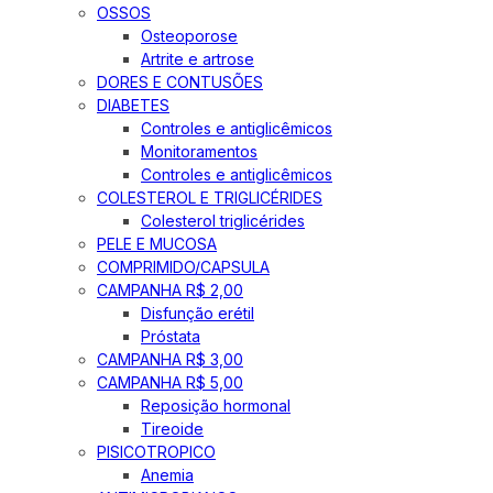
OSSOS
Osteoporose
Artrite e artrose
DORES E CONTUSÕES
DIABETES
Controles e antiglicêmicos
Monitoramentos
Controles e antiglicêmicos
COLESTEROL E TRIGLICÉRIDES
Colesterol triglicérides
PELE E MUCOSA
COMPRIMIDO/CAPSULA
CAMPANHA R$ 2,00
Disfunção erétil
Próstata
CAMPANHA R$ 3,00
CAMPANHA R$ 5,00
Reposição hormonal
Tireoide
PISICOTROPICO
Anemia