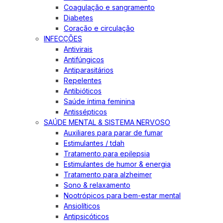
Coagulação e sangramento
Diabetes
Coração e circulação
INFECÇÕES
Antivirais
Antifúngicos
Antiparasitários
Repelentes
Antibióticos
Saúde íntima feminina
Antissépticos
SAÚDE MENTAL & SISTEMA NERVOSO
Auxiliares para parar de fumar
Estimulantes / tdah
Tratamento para epilepsia
Estimulantes de humor & energia
Tratamento para alzheimer
Sono & relaxamento
Nootrópicos para bem-estar mental
Ansiolíticos
Antipsicóticos