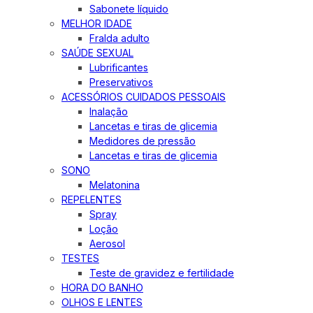
Sabonete líquido
MELHOR IDADE
Fralda adulto
SAÚDE SEXUAL
Lubrificantes
Preservativos
ACESSÓRIOS CUIDADOS PESSOAIS
Inalação
Lancetas e tiras de glicemia
Medidores de pressão
Lancetas e tiras de glicemia
SONO
Melatonina
REPELENTES
Spray
Loção
Aerosol
TESTES
Teste de gravidez e fertilidade
HORA DO BANHO
OLHOS E LENTES