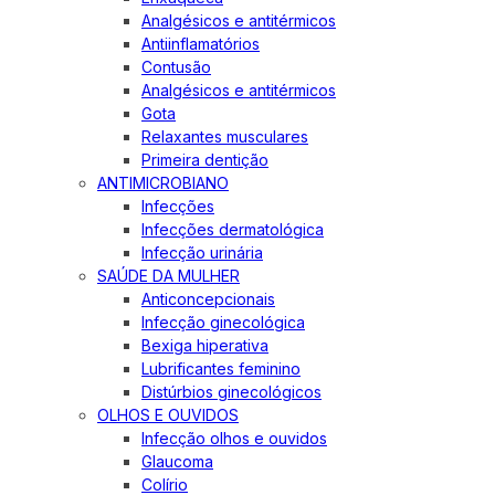
Analgésicos e antitérmicos
Antiinflamatórios
Contusão
Analgésicos e antitérmicos
Gota
Relaxantes musculares
Primeira dentição
ANTIMICROBIANO
Infecções
Infecções dermatológica
Infecção urinária
SAÚDE DA MULHER
Anticoncepcionais
Infecção ginecológica
Bexiga hiperativa
Lubrificantes feminino
Distúrbios ginecológicos
OLHOS E OUVIDOS
Infecção olhos e ouvidos
Glaucoma
Colírio