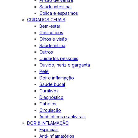
Prisão de ventre
Saúde intestinal
Cólica e espasmos
CUIDADOS GERAIS
Bem-estar
Cosméticos
Olhos e visão
Saúde íntima
Outros
Cuidados pessoais
Ouvido, nariz e garganta
Pele
Dor e inflamação
Saúde bucal
Curativos
Diagnóstico
Cabelos
Circulação
Antibióticos e antivirais
DOR & INFLAMAÇÃO
Especiais
Anti-inflamatórios