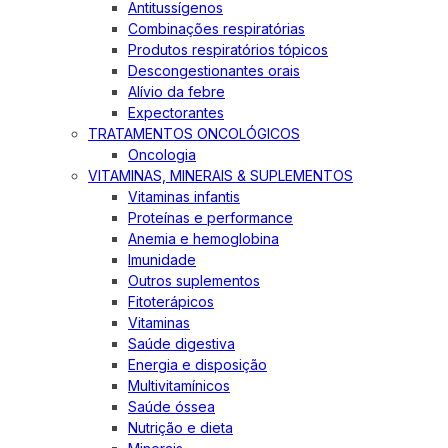
Antitussígenos
Combinações respiratórias
Produtos respiratórios tópicos
Descongestionantes orais
Alívio da febre
Expectorantes
TRATAMENTOS ONCOLÓGICOS
Oncologia
VITAMINAS, MINERAIS & SUPLEMENTOS
Vitaminas infantis
Proteínas e performance
Anemia e hemoglobina
Imunidade
Outros suplementos
Fitoterápicos
Vitaminas
Saúde digestiva
Energia e disposição
Multivitamínicos
Saúde óssea
Nutrição e dieta