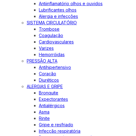
Antiinflamatório olhos e ouvidos
Lubrificantes olhos
Alergia e infecções
SISTEMA CIRCULATÓRIO
Trombose
Coagulação
Cardiovasculares
Varizes
Hemorróidas
PRESSÃO ALTA
Antihipertensivo
Coração
Diuréticos
ALERGIAS E GRIPE
Bronquite
Expectorantes
Antialérgicos
Asma
Rinite
Gripe e resfriado
Infecção respiratória