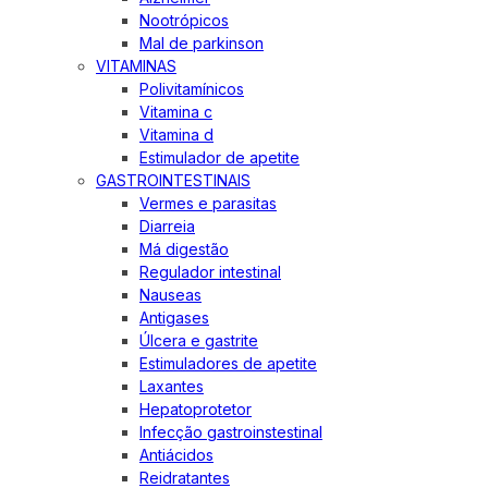
Nootrópicos
Mal de parkinson
VITAMINAS
Polivitamínicos
Vitamina c
Vitamina d
Estimulador de apetite
GASTROINTESTINAIS
Vermes e parasitas
Diarreia
Má digestão
Regulador intestinal
Nauseas
Antigases
Úlcera e gastrite
Estimuladores de apetite
Laxantes
Hepatoprotetor
Infecção gastroinstestinal
Antiácidos
Reidratantes