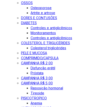
OSSOS
Osteoporose
Artrite e artrose
DORES E CONTUSÕES
DIABETES
Controles e antiglicêmicos
Monitoramentos
Controles e antiglicêmicos
COLESTEROL E TRIGLICÉRIDES
Colesterol triglicérides
PELE E MUCOSA
COMPRIMIDO/CAPSULA
CAMPANHA R$ 2,00
Disfunção erétil
Próstata
CAMPANHA R$ 3,00
CAMPANHA R$ 5,00
Reposição hormonal
Tireoide
PISICOTROPICO
Anemia