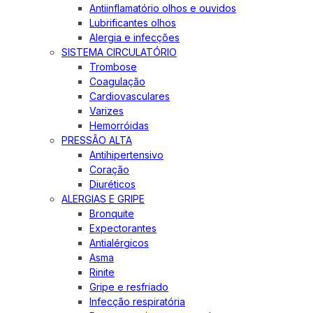
Antiinflamatório olhos e ouvidos
Lubrificantes olhos
Alergia e infecções
SISTEMA CIRCULATÓRIO
Trombose
Coagulação
Cardiovasculares
Varizes
Hemorróidas
PRESSÃO ALTA
Antihipertensivo
Coração
Diuréticos
ALERGIAS E GRIPE
Bronquite
Expectorantes
Antialérgicos
Asma
Rinite
Gripe e resfriado
Infecção respiratória