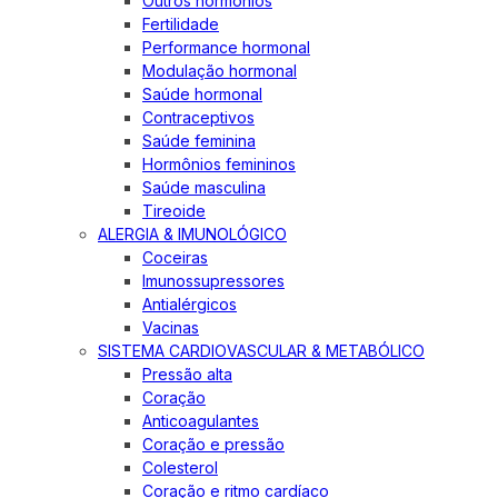
Outros hormônios
Fertilidade
Performance hormonal
Modulação hormonal
Saúde hormonal
Contraceptivos
Saúde feminina
Hormônios femininos
Saúde masculina
Tireoide
ALERGIA & IMUNOLÓGICO
Coceiras
Imunossupressores
Antialérgicos
Vacinas
SISTEMA CARDIOVASCULAR & METABÓLICO
Pressão alta
Coração
Anticoagulantes
Coração e pressão
Colesterol
Coração e ritmo cardíaco