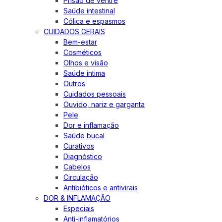
Prisão de ventre
Saúde intestinal
Cólica e espasmos
CUIDADOS GERAIS
Bem-estar
Cosméticos
Olhos e visão
Saúde íntima
Outros
Cuidados pessoais
Ouvido, nariz e garganta
Pele
Dor e inflamação
Saúde bucal
Curativos
Diagnóstico
Cabelos
Circulação
Antibióticos e antivirais
DOR & INFLAMAÇÃO
Especiais
Anti-inflamatórios