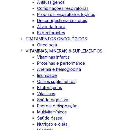
Antitussígenos
Combinações respiratórias
Produtos respiratórios tópicos
Descongestionantes orais
Alívio da febre
Expectorantes
TRATAMENTOS ONCOLÓGICOS
Oncologia
VITAMINAS, MINERAIS & SUPLEMENTOS
Vitaminas infantis
Proteínas e performance
Anemia e hemoglobina
Imunidade
Outros suplementos
Fitoterápicos
Vitaminas
Saúde digestiva
Energia e disposição
Multivitamínicos
Saúde óssea
Nutrição e dieta