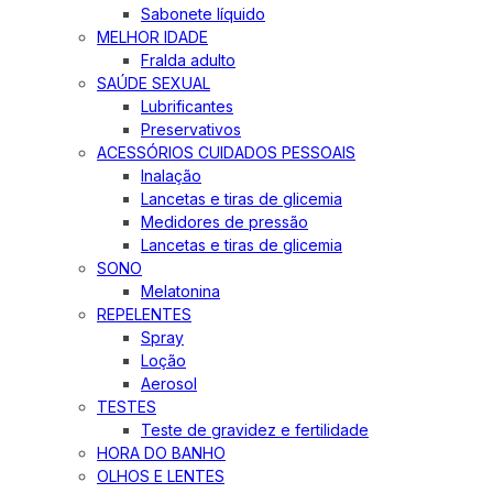
Sabonete líquido
MELHOR IDADE
Fralda adulto
SAÚDE SEXUAL
Lubrificantes
Preservativos
ACESSÓRIOS CUIDADOS PESSOAIS
Inalação
Lancetas e tiras de glicemia
Medidores de pressão
Lancetas e tiras de glicemia
SONO
Melatonina
REPELENTES
Spray
Loção
Aerosol
TESTES
Teste de gravidez e fertilidade
HORA DO BANHO
OLHOS E LENTES