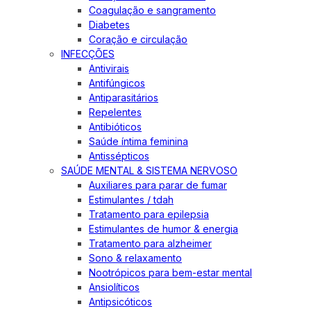
Coagulação e sangramento
Diabetes
Coração e circulação
INFECÇÕES
Antivirais
Antifúngicos
Antiparasitários
Repelentes
Antibióticos
Saúde íntima feminina
Antissépticos
SAÚDE MENTAL & SISTEMA NERVOSO
Auxiliares para parar de fumar
Estimulantes / tdah
Tratamento para epilepsia
Estimulantes de humor & energia
Tratamento para alzheimer
Sono & relaxamento
Nootrópicos para bem-estar mental
Ansiolíticos
Antipsicóticos