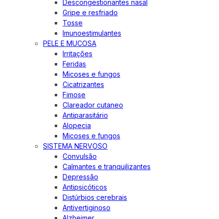
Descongestionantes nasal
Gripe e resfriado
Tosse
Imunoestimulantes
PELE E MUCOSA
Irritações
Feridas
Micoses e fungos
Cicatrizantes
Fimose
Clareador cutaneo
Antiparasitário
Alopecia
Micoses e fungos
SISTEMA NERVOSO
Convulsão
Calmantes e tranquilizantes
Depressão
Antipsicóticos
Distúrbios cerebrais
Antivertiginoso
Alzheimer