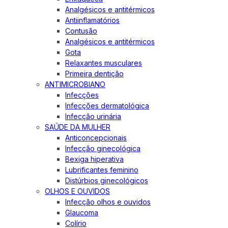
Analgésicos e antitérmicos
Antiinflamatórios
Contusão
Analgésicos e antitérmicos
Gota
Relaxantes musculares
Primeira dentição
ANTIMICROBIANO
Infecções
Infecções dermatológica
Infecção urinária
SAÚDE DA MULHER
Anticoncepcionais
Infecção ginecológica
Bexiga hiperativa
Lubrificantes feminino
Distúrbios ginecológicos
OLHOS E OUVIDOS
Infecção olhos e ouvidos
Glaucoma
Colírio