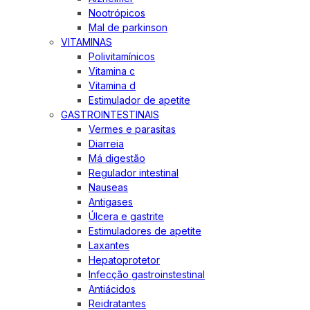
Nootrópicos
Mal de parkinson
VITAMINAS
Polivitamínicos
Vitamina c
Vitamina d
Estimulador de apetite
GASTROINTESTINAIS
Vermes e parasitas
Diarreia
Má digestão
Regulador intestinal
Nauseas
Antigases
Úlcera e gastrite
Estimuladores de apetite
Laxantes
Hepatoprotetor
Infecção gastroinstestinal
Antiácidos
Reidratantes