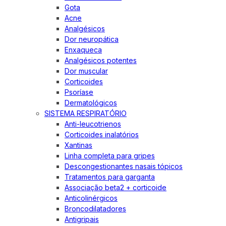
Gota
Acne
Analgésicos
Dor neuropática
Enxaqueca
Analgésicos potentes
Dor muscular
Corticoides
Psoríase
Dermatológicos
SISTEMA RESPIRATÓRIO
Anti-leucotrienos
Corticoides inalatórios
Xantinas
Linha completa para gripes
Descongestionantes nasais tópicos
Tratamentos para garganta
Associação beta2 + corticoide
Anticolinérgicos
Broncodilatadores
Antigripais