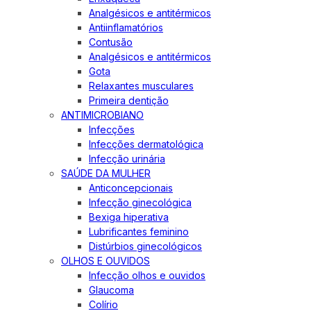
Analgésicos e antitérmicos
Antiinflamatórios
Contusão
Analgésicos e antitérmicos
Gota
Relaxantes musculares
Primeira dentição
ANTIMICROBIANO
Infecções
Infecções dermatológica
Infecção urinária
SAÚDE DA MULHER
Anticoncepcionais
Infecção ginecológica
Bexiga hiperativa
Lubrificantes feminino
Distúrbios ginecológicos
OLHOS E OUVIDOS
Infecção olhos e ouvidos
Glaucoma
Colírio