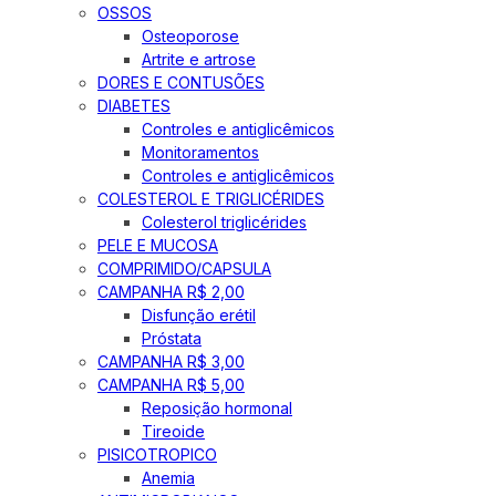
OSSOS
Osteoporose
Artrite e artrose
DORES E CONTUSÕES
DIABETES
Controles e antiglicêmicos
Monitoramentos
Controles e antiglicêmicos
COLESTEROL E TRIGLICÉRIDES
Colesterol triglicérides
PELE E MUCOSA
COMPRIMIDO/CAPSULA
CAMPANHA R$ 2,00
Disfunção erétil
Próstata
CAMPANHA R$ 3,00
CAMPANHA R$ 5,00
Reposição hormonal
Tireoide
PISICOTROPICO
Anemia