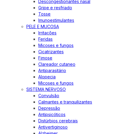
Descongestionantes nasal
Gripe e resfriado
Tosse
Imunoestimulantes
PELE E MUCOSA
Irritações
Feridas
Micoses e fungos
Cicatrizantes
Fimose
Clareador cutaneo
Antiparasitário
Alopecia
Micoses e fungos
SISTEMA NERVOSO
Convulsão
Calmantes e tranquilizantes
Depressão
Antipsicóticos
Distúrbios cerebrais
Antivertiginoso
Alzheimer