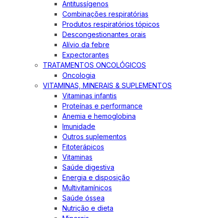
Antitussígenos
Combinações respiratórias
Produtos respiratórios tópicos
Descongestionantes orais
Alívio da febre
Expectorantes
TRATAMENTOS ONCOLÓGICOS
Oncologia
VITAMINAS, MINERAIS & SUPLEMENTOS
Vitaminas infantis
Proteínas e performance
Anemia e hemoglobina
Imunidade
Outros suplementos
Fitoterápicos
Vitaminas
Saúde digestiva
Energia e disposição
Multivitamínicos
Saúde óssea
Nutrição e dieta