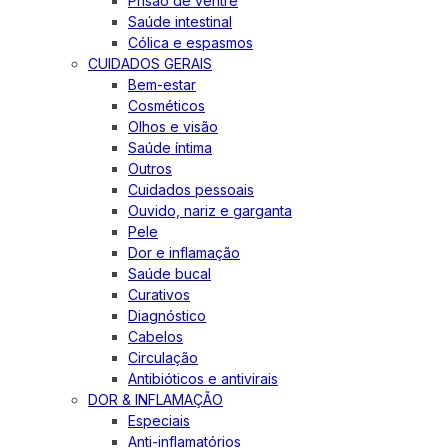
Prisão de ventre
Saúde intestinal
Cólica e espasmos
CUIDADOS GERAIS
Bem-estar
Cosméticos
Olhos e visão
Saúde íntima
Outros
Cuidados pessoais
Ouvido, nariz e garganta
Pele
Dor e inflamação
Saúde bucal
Curativos
Diagnóstico
Cabelos
Circulação
Antibióticos e antivirais
DOR & INFLAMAÇÃO
Especiais
Anti-inflamatórios