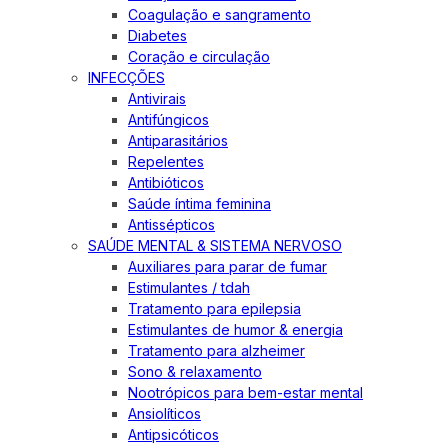
Coagulação e sangramento
Diabetes
Coração e circulação
INFECÇÕES
Antivirais
Antifúngicos
Antiparasitários
Repelentes
Antibióticos
Saúde íntima feminina
Antissépticos
SAÚDE MENTAL & SISTEMA NERVOSO
Auxiliares para parar de fumar
Estimulantes / tdah
Tratamento para epilepsia
Estimulantes de humor & energia
Tratamento para alzheimer
Sono & relaxamento
Nootrópicos para bem-estar mental
Ansiolíticos
Antipsicóticos