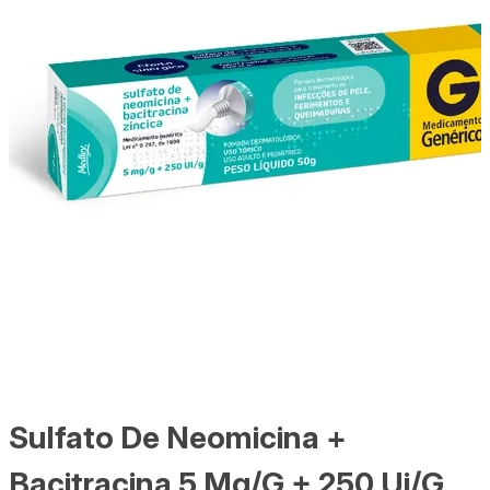
Sulfato De Neomicina +
Bacitracina 5 Mg/G + 250 Ui/G