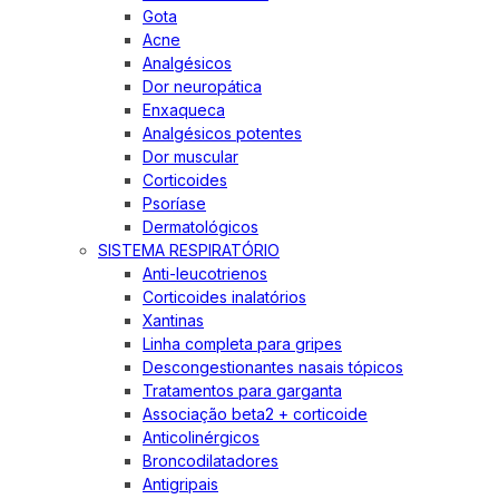
Gota
Acne
Analgésicos
Dor neuropática
Enxaqueca
Analgésicos potentes
Dor muscular
Corticoides
Psoríase
Dermatológicos
SISTEMA RESPIRATÓRIO
Anti-leucotrienos
Corticoides inalatórios
Xantinas
Linha completa para gripes
Descongestionantes nasais tópicos
Tratamentos para garganta
Associação beta2 + corticoide
Anticolinérgicos
Broncodilatadores
Antigripais