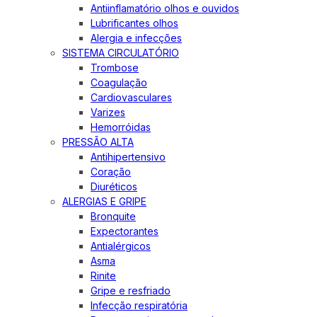
Antiinflamatório olhos e ouvidos
Lubrificantes olhos
Alergia e infecções
SISTEMA CIRCULATÓRIO
Trombose
Coagulação
Cardiovasculares
Varizes
Hemorróidas
PRESSÃO ALTA
Antihipertensivo
Coração
Diuréticos
ALERGIAS E GRIPE
Bronquite
Expectorantes
Antialérgicos
Asma
Rinite
Gripe e resfriado
Infecção respiratória