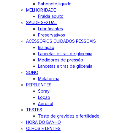
Sabonete líquido
MELHOR IDADE
Fralda adulto
SAÚDE SEXUAL
Lubrificantes
Preservativos
ACESSÓRIOS CUIDADOS PESSOAIS
Inalação
Lancetas e tiras de glicemia
Medidores de pressão
Lancetas e tiras de glicemia
SONO
Melatonina
REPELENTES
Spray
Loção
Aerosol
TESTES
Teste de gravidez e fertilidade
HORA DO BANHO
OLHOS E LENTES