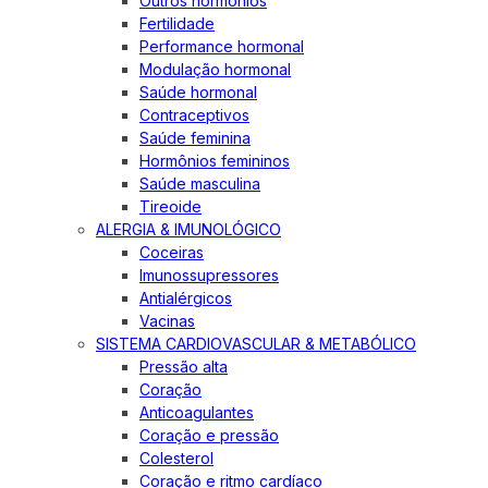
Outros hormônios
Fertilidade
Performance hormonal
Modulação hormonal
Saúde hormonal
Contraceptivos
Saúde feminina
Hormônios femininos
Saúde masculina
Tireoide
ALERGIA & IMUNOLÓGICO
Coceiras
Imunossupressores
Antialérgicos
Vacinas
SISTEMA CARDIOVASCULAR & METABÓLICO
Pressão alta
Coração
Anticoagulantes
Coração e pressão
Colesterol
Coração e ritmo cardíaco