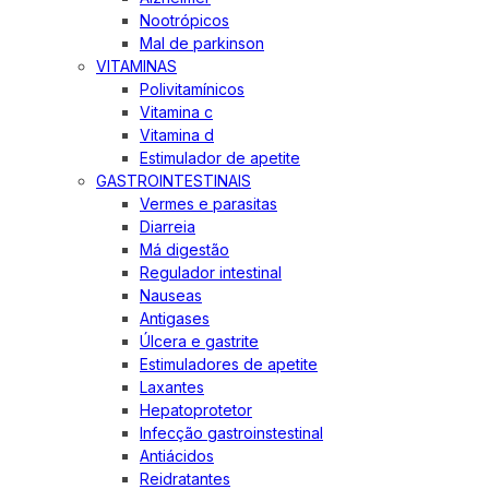
Nootrópicos
Mal de parkinson
VITAMINAS
Polivitamínicos
Vitamina c
Vitamina d
Estimulador de apetite
GASTROINTESTINAIS
Vermes e parasitas
Diarreia
Má digestão
Regulador intestinal
Nauseas
Antigases
Úlcera e gastrite
Estimuladores de apetite
Laxantes
Hepatoprotetor
Infecção gastroinstestinal
Antiácidos
Reidratantes