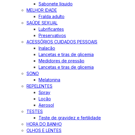
Sabonete líquido
MELHOR IDADE
Fralda adulto
SAÚDE SEXUAL
Lubrificantes
Preservativos
ACESSÓRIOS CUIDADOS PESSOAIS
Inalação
Lancetas e tiras de glicemia
Medidores de pressão
Lancetas e tiras de glicemia
SONO
Melatonina
REPELENTES
Spray
Loção
Aerosol
TESTES
Teste de gravidez e fertilidade
HORA DO BANHO
OLHOS E LENTES