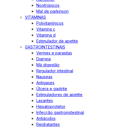
Nootrópicos
Mal de parkinson
VITAMINAS
Polivitamínicos
Vitamina c
Vitamina d
Estimulador de apetite
GASTROINTESTINAIS
Vermes e parasitas
Diarreia
Má digestão
Regulador intestinal
Nauseas
Antigases
Úlcera e gastrite
Estimuladores de apetite
Laxantes
Hepatoprotetor
Infecção gastroinstestinal
Antiácidos
Reidratantes