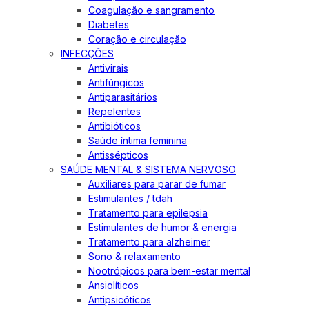
Coagulação e sangramento
Diabetes
Coração e circulação
INFECÇÕES
Antivirais
Antifúngicos
Antiparasitários
Repelentes
Antibióticos
Saúde íntima feminina
Antissépticos
SAÚDE MENTAL & SISTEMA NERVOSO
Auxiliares para parar de fumar
Estimulantes / tdah
Tratamento para epilepsia
Estimulantes de humor & energia
Tratamento para alzheimer
Sono & relaxamento
Nootrópicos para bem-estar mental
Ansiolíticos
Antipsicóticos