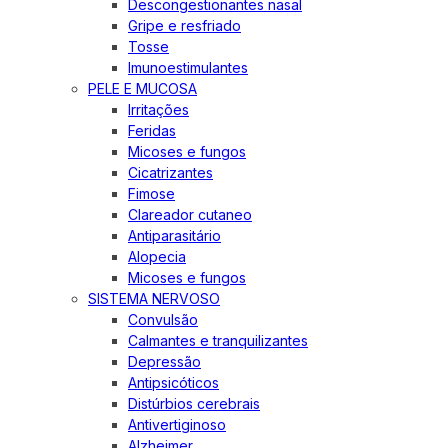
Descongestionantes nasal
Gripe e resfriado
Tosse
Imunoestimulantes
PELE E MUCOSA
Irritações
Feridas
Micoses e fungos
Cicatrizantes
Fimose
Clareador cutaneo
Antiparasitário
Alopecia
Micoses e fungos
SISTEMA NERVOSO
Convulsão
Calmantes e tranquilizantes
Depressão
Antipsicóticos
Distúrbios cerebrais
Antivertiginoso
Alzheimer