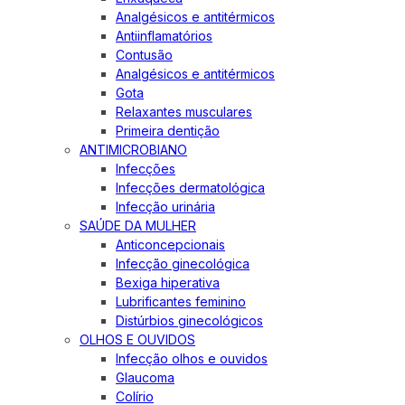
Analgésicos e antitérmicos
Antiinflamatórios
Contusão
Analgésicos e antitérmicos
Gota
Relaxantes musculares
Primeira dentição
ANTIMICROBIANO
Infecções
Infecções dermatológica
Infecção urinária
SAÚDE DA MULHER
Anticoncepcionais
Infecção ginecológica
Bexiga hiperativa
Lubrificantes feminino
Distúrbios ginecológicos
OLHOS E OUVIDOS
Infecção olhos e ouvidos
Glaucoma
Colírio