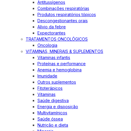
Antitussígenos
Combinações respiratórias
Produtos respiratórios tópicos
Descongestionantes orais
Alívio da febre
Expectorantes
TRATAMENTOS ONCOLÓGICOS
Oncologia
VITAMINAS, MINERAIS & SUPLEMENTOS
Vitaminas infantis
Proteínas e performance
Anemia e hemoglobina
Imunidade
Outros suplementos
Fitoterápicos
Vitaminas
Saúde digestiva
Energia e disposição
Multivitamínicos
Saúde óssea
Nutrição e dieta