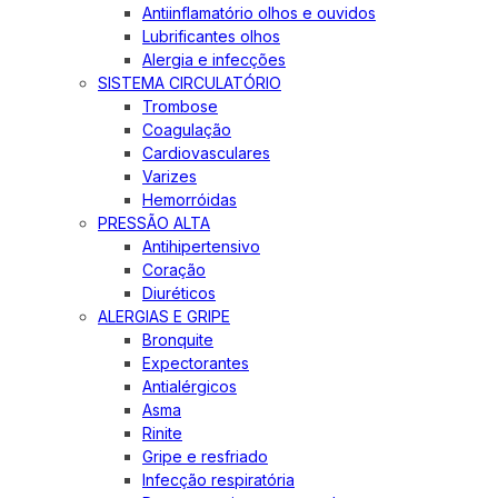
Antiinflamatório olhos e ouvidos
Lubrificantes olhos
Alergia e infecções
SISTEMA CIRCULATÓRIO
Trombose
Coagulação
Cardiovasculares
Varizes
Hemorróidas
PRESSÃO ALTA
Antihipertensivo
Coração
Diuréticos
ALERGIAS E GRIPE
Bronquite
Expectorantes
Antialérgicos
Asma
Rinite
Gripe e resfriado
Infecção respiratória