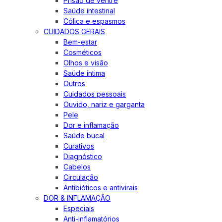
Prisão de ventre
Saúde intestinal
Cólica e espasmos
CUIDADOS GERAIS
Bem-estar
Cosméticos
Olhos e visão
Saúde íntima
Outros
Cuidados pessoais
Ouvido, nariz e garganta
Pele
Dor e inflamação
Saúde bucal
Curativos
Diagnóstico
Cabelos
Circulação
Antibióticos e antivirais
DOR & INFLAMAÇÃO
Especiais
Anti-inflamatórios