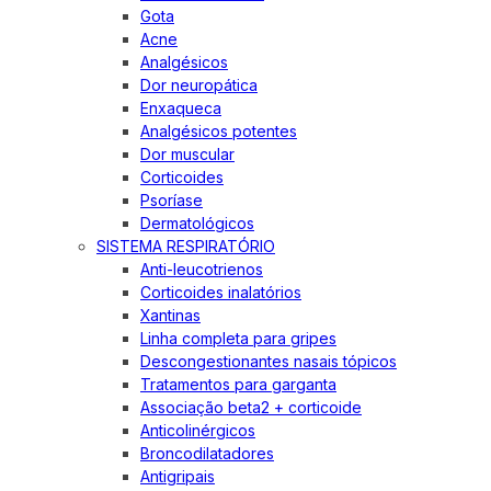
Gota
Acne
Analgésicos
Dor neuropática
Enxaqueca
Analgésicos potentes
Dor muscular
Corticoides
Psoríase
Dermatológicos
SISTEMA RESPIRATÓRIO
Anti-leucotrienos
Corticoides inalatórios
Xantinas
Linha completa para gripes
Descongestionantes nasais tópicos
Tratamentos para garganta
Associação beta2 + corticoide
Anticolinérgicos
Broncodilatadores
Antigripais