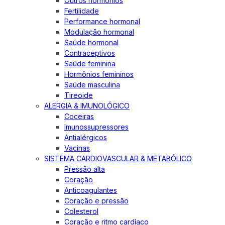
Outros hormônios
Fertilidade
Performance hormonal
Modulação hormonal
Saúde hormonal
Contraceptivos
Saúde feminina
Hormônios femininos
Saúde masculina
Tireoide
ALERGIA & IMUNOLÓGICO
Coceiras
Imunossupressores
Antialérgicos
Vacinas
SISTEMA CARDIOVASCULAR & METABÓLICO
Pressão alta
Coração
Anticoagulantes
Coração e pressão
Colesterol
Coração e ritmo cardíaco