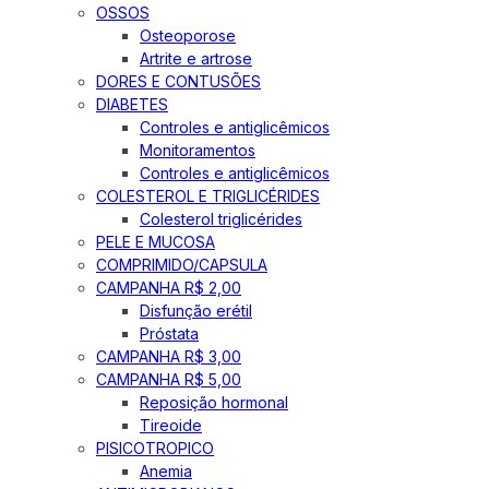
OSSOS
Osteoporose
Artrite e artrose
DORES E CONTUSÕES
DIABETES
Controles e antiglicêmicos
Monitoramentos
Controles e antiglicêmicos
COLESTEROL E TRIGLICÉRIDES
Colesterol triglicérides
PELE E MUCOSA
COMPRIMIDO/CAPSULA
CAMPANHA R$ 2,00
Disfunção erétil
Próstata
CAMPANHA R$ 3,00
CAMPANHA R$ 5,00
Reposição hormonal
Tireoide
PISICOTROPICO
Anemia