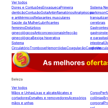
Ver todos
Dores e Contusões
Enxaqueca
Primeira
Sistema N
dentição
Contusão
Gota
Antiinflamatórios
Analgésicos
parkinson
C
e antitérmicos
Relaxantes musculares
tranquiliza
Saúde da Mulher
Lubrificantes
cerebrais
feminino
Distúrbios
Gastrointes
ginecológicos
Anticoncepcionais
Infecção
gastroinste
ginecológica
Bexiga hiperativa
e parasitas
Sistema
intestinal
Úl
Circulatório
Trombose
Hemorróidas
Coagulação
Cardiovascul
apetite
Beleza
Ver todos
Mãos e Unhas
Lixas e alicate
Alicates e
Corpo
Perf
cortadores
Esmaltes e removedores
Acessórios
colônias
Br
mãos e unhas
corporal
Pr
sol