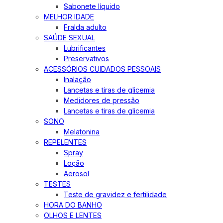
Sabonete líquido
MELHOR IDADE
Fralda adulto
SAÚDE SEXUAL
Lubrificantes
Preservativos
ACESSÓRIOS CUIDADOS PESSOAIS
Inalação
Lancetas e tiras de glicemia
Medidores de pressão
Lancetas e tiras de glicemia
SONO
Melatonina
REPELENTES
Spray
Loção
Aerosol
TESTES
Teste de gravidez e fertilidade
HORA DO BANHO
OLHOS E LENTES