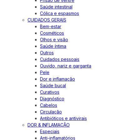
Prisão de ventre
Saúde intestinal
Cólica e espasmos
CUIDADOS GERAIS
Bem-estar
Cosméticos
Olhos e visão
Saúde íntima
Outros
Cuidados pessoais
Ouvido, nariz e garganta
Pele
Dor e inflamação
Saúde bucal
Curativos
Diagnóstico
Cabelos
Circulação
Antibióticos e antivirais
DOR & INFLAMAÇÃO
Especiais
Anti-inflamatórios