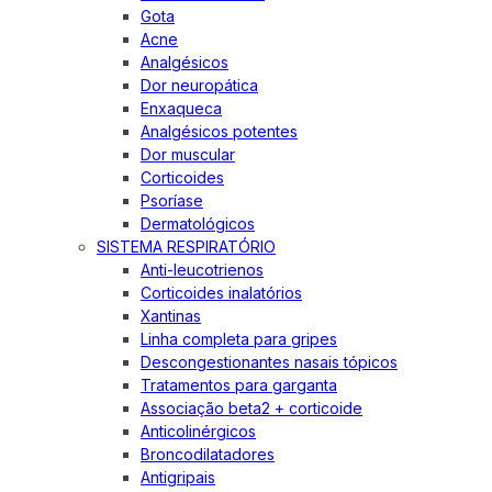
Gota
Acne
Analgésicos
Dor neuropática
Enxaqueca
Analgésicos potentes
Dor muscular
Corticoides
Psoríase
Dermatológicos
SISTEMA RESPIRATÓRIO
Anti-leucotrienos
Corticoides inalatórios
Xantinas
Linha completa para gripes
Descongestionantes nasais tópicos
Tratamentos para garganta
Associação beta2 + corticoide
Anticolinérgicos
Broncodilatadores
Antigripais