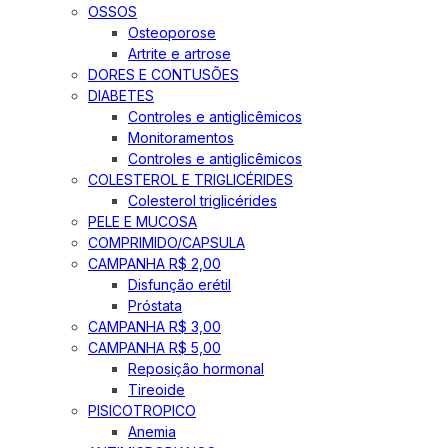
OSSOS
Osteoporose
Artrite e artrose
DORES E CONTUSÕES
DIABETES
Controles e antiglicêmicos
Monitoramentos
Controles e antiglicêmicos
COLESTEROL E TRIGLICÉRIDES
Colesterol triglicérides
PELE E MUCOSA
COMPRIMIDO/CAPSULA
CAMPANHA R$ 2,00
Disfunção erétil
Próstata
CAMPANHA R$ 3,00
CAMPANHA R$ 5,00
Reposição hormonal
Tireoide
PISICOTROPICO
Anemia