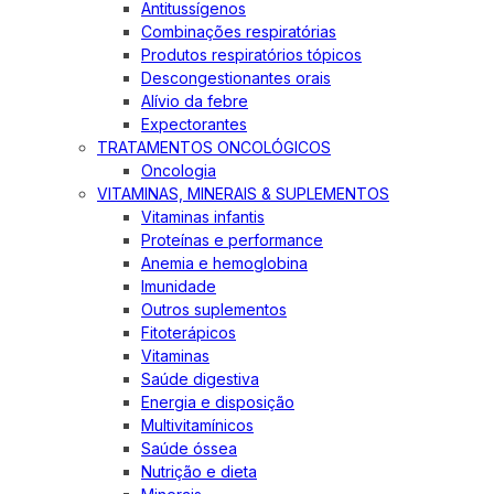
Antitussígenos
Combinações respiratórias
Produtos respiratórios tópicos
Descongestionantes orais
Alívio da febre
Expectorantes
TRATAMENTOS ONCOLÓGICOS
Oncologia
VITAMINAS, MINERAIS & SUPLEMENTOS
Vitaminas infantis
Proteínas e performance
Anemia e hemoglobina
Imunidade
Outros suplementos
Fitoterápicos
Vitaminas
Saúde digestiva
Energia e disposição
Multivitamínicos
Saúde óssea
Nutrição e dieta