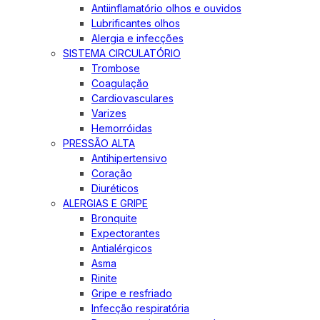
Antiinflamatório olhos e ouvidos
Lubrificantes olhos
Alergia e infecções
SISTEMA CIRCULATÓRIO
Trombose
Coagulação
Cardiovasculares
Varizes
Hemorróidas
PRESSÃO ALTA
Antihipertensivo
Coração
Diuréticos
ALERGIAS E GRIPE
Bronquite
Expectorantes
Antialérgicos
Asma
Rinite
Gripe e resfriado
Infecção respiratória