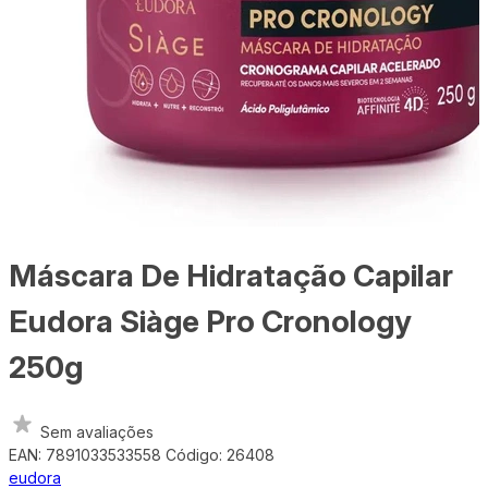
Máscara De Hidratação Capilar
Eudora Siàge Pro Cronology
250g
Sem avaliações
EAN: 7891033533558
Código: 26408
eudora