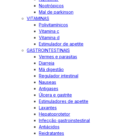
Nootrópicos
Mal de parkinson
VITAMINAS
Polivitamínicos
Vitamina c
Vitamina d
Estimulador de apetite
GASTROINTESTINAIS
Vermes e parasitas
Diarreia
Má digestão
Regulador intestinal
Nauseas
Antigases
Úlcera e gastrite
Estimuladores de apetite
Laxantes
Hepatoprotetor
Infecção gastroinstestinal
Antiácidos
Reidratantes