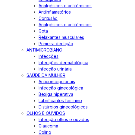
Analgésicos e antitérmicos
Antiinflamatórios
Contusão
Analgésicos e antitérmicos
Gota
Relaxantes musculares
Primeira dentição
ANTIMICROBIANO
Infecções
Infecções dermatológica
Infecção urinária
SAÚDE DA MULHER
Anticoncepcionais
Infecção ginecológica
Bexiga hiperativa
Lubrificantes feminino
Distúrbios ginecológicos
OLHOS E OUVIDOS
Infecção olhos e ouvidos
Glaucoma
Colírio