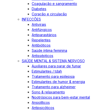
Coagulação e sangramento
Diabetes
Coração e circulação
INFECÇÕES
Antivirais
Antifúngicos
Antiparasitários
Repelentes
Antibióticos
Saúde íntima feminina
Antissépticos
SAÚDE MENTAL & SISTEMA NERVOSO
Auxiliares para parar de fumar
Estimulantes / tdah
Tratamento para epilepsia
Estimulantes de humor & energia
Tratamento para alzheimer
Sono & relaxamento
Nootrópicos para bem-estar mental
Ansiolíticos
Antipsicóticos