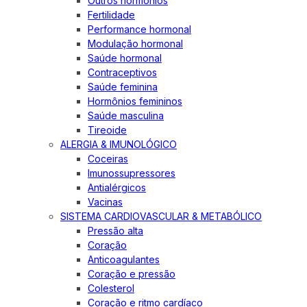
Outros hormônios
Fertilidade
Performance hormonal
Modulação hormonal
Saúde hormonal
Contraceptivos
Saúde feminina
Hormônios femininos
Saúde masculina
Tireoide
ALERGIA & IMUNOLÓGICO
Coceiras
Imunossupressores
Antialérgicos
Vacinas
SISTEMA CARDIOVASCULAR & METABÓLICO
Pressão alta
Coração
Anticoagulantes
Coração e pressão
Colesterol
Coração e ritmo cardíaco