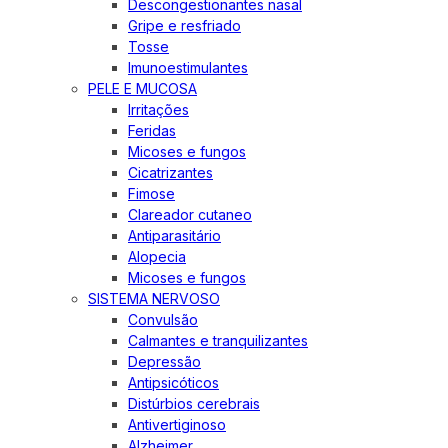
Descongestionantes nasal
Gripe e resfriado
Tosse
Imunoestimulantes
PELE E MUCOSA
Irritações
Feridas
Micoses e fungos
Cicatrizantes
Fimose
Clareador cutaneo
Antiparasitário
Alopecia
Micoses e fungos
SISTEMA NERVOSO
Convulsão
Calmantes e tranquilizantes
Depressão
Antipsicóticos
Distúrbios cerebrais
Antivertiginoso
Alzheimer