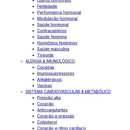
Outros hormônios
Fertilidade
Performance hormonal
Modulação hormonal
Saúde hormonal
Contraceptivos
Saúde feminina
Hormônios femininos
Saúde masculina
Tireoide
ALERGIA & IMUNOLÓGICO
Coceiras
Imunossupressores
Antialérgicos
Vacinas
SISTEMA CARDIOVASCULAR & METABÓLICO
Pressão alta
Coração
Anticoagulantes
Coração e pressão
Colesterol
Coração e ritmo cardíaco