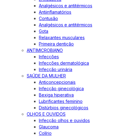
Analgésicos e antitérmicos
Antiinflamatórios
Contusão
Analgésicos e antitérmicos
Gota
Relaxantes musculares
Primeira dentição
ANTIMICROBIANO
Infecções
Infecções dermatológica
Infecção urinária
SAÚDE DA MULHER
Anticoncepcionais
Infecção ginecológica
Bexiga hiperativa
Lubrificantes feminino
Distúrbios ginecológicos
OLHOS E OUVIDOS
Infecção olhos e ouvidos
Glaucoma
Colírio