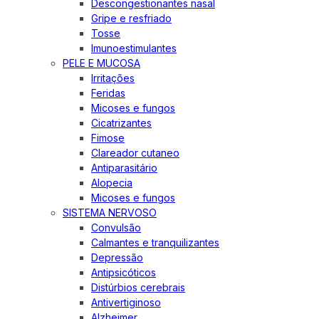
Descongestionantes nasal
Gripe e resfriado
Tosse
Imunoestimulantes
PELE E MUCOSA
Irritações
Feridas
Micoses e fungos
Cicatrizantes
Fimose
Clareador cutaneo
Antiparasitário
Alopecia
Micoses e fungos
SISTEMA NERVOSO
Convulsão
Calmantes e tranquilizantes
Depressão
Antipsicóticos
Distúrbios cerebrais
Antivertiginoso
Alzheimer