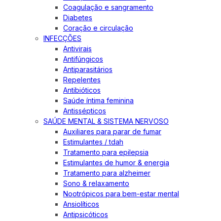
Coagulação e sangramento
Diabetes
Coração e circulação
INFECÇÕES
Antivirais
Antifúngicos
Antiparasitários
Repelentes
Antibióticos
Saúde íntima feminina
Antissépticos
SAÚDE MENTAL & SISTEMA NERVOSO
Auxiliares para parar de fumar
Estimulantes / tdah
Tratamento para epilepsia
Estimulantes de humor & energia
Tratamento para alzheimer
Sono & relaxamento
Nootrópicos para bem-estar mental
Ansiolíticos
Antipsicóticos