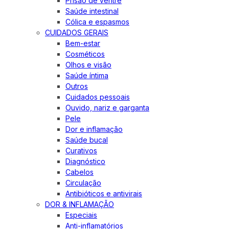
Prisão de ventre
Saúde intestinal
Cólica e espasmos
CUIDADOS GERAIS
Bem-estar
Cosméticos
Olhos e visão
Saúde íntima
Outros
Cuidados pessoais
Ouvido, nariz e garganta
Pele
Dor e inflamação
Saúde bucal
Curativos
Diagnóstico
Cabelos
Circulação
Antibióticos e antivirais
DOR & INFLAMAÇÃO
Especiais
Anti-inflamatórios