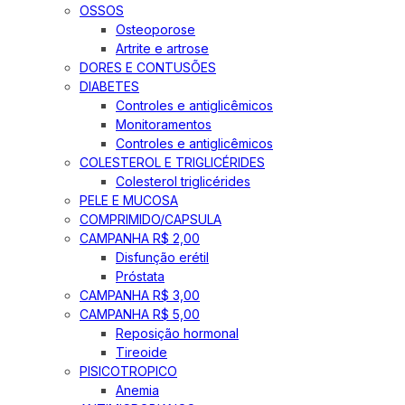
OSSOS
Osteoporose
Artrite e artrose
DORES E CONTUSÕES
DIABETES
Controles e antiglicêmicos
Monitoramentos
Controles e antiglicêmicos
COLESTEROL E TRIGLICÉRIDES
Colesterol triglicérides
PELE E MUCOSA
COMPRIMIDO/CAPSULA
CAMPANHA R$ 2,00
Disfunção erétil
Próstata
CAMPANHA R$ 3,00
CAMPANHA R$ 5,00
Reposição hormonal
Tireoide
PISICOTROPICO
Anemia