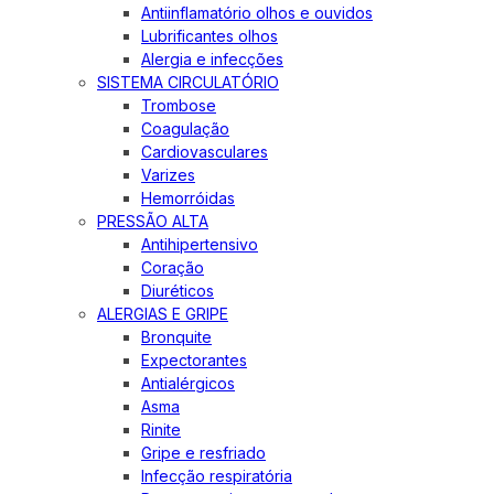
Antiinflamatório olhos e ouvidos
Lubrificantes olhos
Alergia e infecções
SISTEMA CIRCULATÓRIO
Trombose
Coagulação
Cardiovasculares
Varizes
Hemorróidas
PRESSÃO ALTA
Antihipertensivo
Coração
Diuréticos
ALERGIAS E GRIPE
Bronquite
Expectorantes
Antialérgicos
Asma
Rinite
Gripe e resfriado
Infecção respiratória