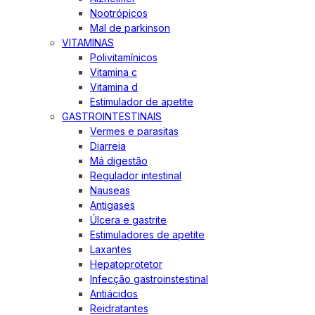
Nootrópicos
Mal de parkinson
VITAMINAS
Polivitamínicos
Vitamina c
Vitamina d
Estimulador de apetite
GASTROINTESTINAIS
Vermes e parasitas
Diarreia
Má digestão
Regulador intestinal
Nauseas
Antigases
Úlcera e gastrite
Estimuladores de apetite
Laxantes
Hepatoprotetor
Infecção gastroinstestinal
Antiácidos
Reidratantes