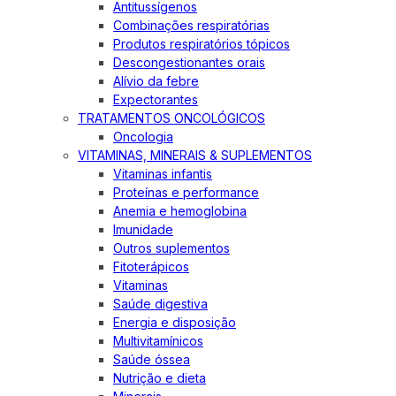
Antitussígenos
Combinações respiratórias
Produtos respiratórios tópicos
Descongestionantes orais
Alívio da febre
Expectorantes
TRATAMENTOS ONCOLÓGICOS
Oncologia
VITAMINAS, MINERAIS & SUPLEMENTOS
Vitaminas infantis
Proteínas e performance
Anemia e hemoglobina
Imunidade
Outros suplementos
Fitoterápicos
Vitaminas
Saúde digestiva
Energia e disposição
Multivitamínicos
Saúde óssea
Nutrição e dieta