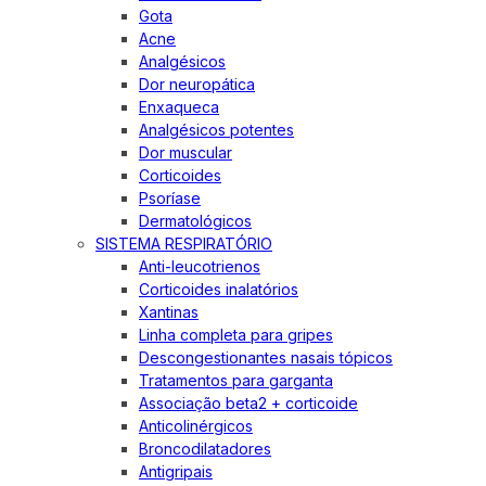
Gota
Acne
Analgésicos
Dor neuropática
Enxaqueca
Analgésicos potentes
Dor muscular
Corticoides
Psoríase
Dermatológicos
SISTEMA RESPIRATÓRIO
Anti-leucotrienos
Corticoides inalatórios
Xantinas
Linha completa para gripes
Descongestionantes nasais tópicos
Tratamentos para garganta
Associação beta2 + corticoide
Anticolinérgicos
Broncodilatadores
Antigripais