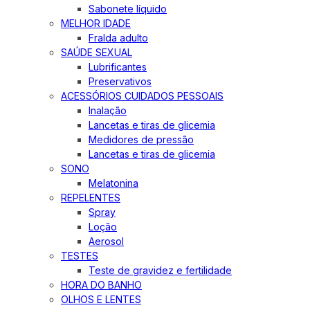
Sabonete líquido
MELHOR IDADE
Fralda adulto
SAÚDE SEXUAL
Lubrificantes
Preservativos
ACESSÓRIOS CUIDADOS PESSOAIS
Inalação
Lancetas e tiras de glicemia
Medidores de pressão
Lancetas e tiras de glicemia
SONO
Melatonina
REPELENTES
Spray
Loção
Aerosol
TESTES
Teste de gravidez e fertilidade
HORA DO BANHO
OLHOS E LENTES