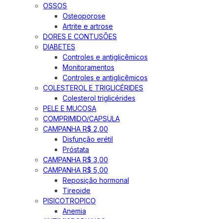
OSSOS
Osteoporose
Artrite e artrose
DORES E CONTUSÕES
DIABETES
Controles e antiglicêmicos
Monitoramentos
Controles e antiglicêmicos
COLESTEROL E TRIGLICÉRIDES
Colesterol triglicérides
PELE E MUCOSA
COMPRIMIDO/CAPSULA
CAMPANHA R$ 2,00
Disfunção erétil
Próstata
CAMPANHA R$ 3,00
CAMPANHA R$ 5,00
Reposição hormonal
Tireoide
PISICOTROPICO
Anemia