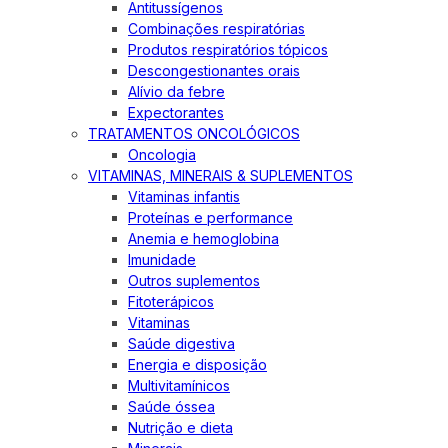
Antitussígenos
Combinações respiratórias
Produtos respiratórios tópicos
Descongestionantes orais
Alívio da febre
Expectorantes
TRATAMENTOS ONCOLÓGICOS
Oncologia
VITAMINAS, MINERAIS & SUPLEMENTOS
Vitaminas infantis
Proteínas e performance
Anemia e hemoglobina
Imunidade
Outros suplementos
Fitoterápicos
Vitaminas
Saúde digestiva
Energia e disposição
Multivitamínicos
Saúde óssea
Nutrição e dieta