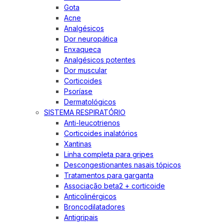
Gota
Acne
Analgésicos
Dor neuropática
Enxaqueca
Analgésicos potentes
Dor muscular
Corticoides
Psoríase
Dermatológicos
SISTEMA RESPIRATÓRIO
Anti-leucotrienos
Corticoides inalatórios
Xantinas
Linha completa para gripes
Descongestionantes nasais tópicos
Tratamentos para garganta
Associação beta2 + corticoide
Anticolinérgicos
Broncodilatadores
Antigripais