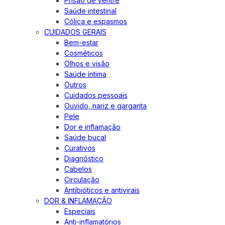
Prisão de ventre
Saúde intestinal
Cólica e espasmos
CUIDADOS GERAIS
Bem-estar
Cosméticos
Olhos e visão
Saúde íntima
Outros
Cuidados pessoais
Ouvido, nariz e garganta
Pele
Dor e inflamação
Saúde bucal
Curativos
Diagnóstico
Cabelos
Circulação
Antibióticos e antivirais
DOR & INFLAMAÇÃO
Especiais
Anti-inflamatórios