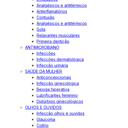
Analgésicos e antitérmicos
Antiinflamatórios
Contusão
Analgésicos e antitérmicos
Gota
Relaxantes musculares
Primeira dentição
ANTIMICROBIANO
Infecções
Infecções dermatológica
Infecção urinária
SAÚDE DA MULHER
Anticoncepcionais
Infecção ginecológica
Bexiga hiperativa
Lubrificantes feminino
Distúrbios ginecológicos
OLHOS E OUVIDOS
Infecção olhos e ouvidos
Glaucoma
Colírio