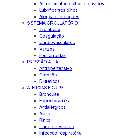
Antiinflamatório olhos e ouvidos
Lubrificantes olhos
Alergia e infecções
SISTEMA CIRCULATÓRIO
Trombose
Coagulação
Cardiovasculares
Varizes
Hemorróidas
PRESSÃO ALTA
Antihipertensivo
Coração
Diuréticos
ALERGIAS E GRIPE
Bronquite
Expectorantes
Antialérgicos
Asma
Rinite
Gripe e resfriado
Infecção respiratória