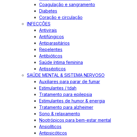
Coagulação e sangramento
Diabetes
Coração e circulação
INFECÇÕES
Antivirais
Antifúngicos
Antiparasitários
Repelentes
Antibióticos
Saúde íntima feminina
Antissépticos
SAÚDE MENTAL & SISTEMA NERVOSO
Auxiliares para parar de fumar
Estimulantes / tdah
Tratamento para epilepsia
Estimulantes de humor & energia
Tratamento para alzheimer
Sono & relaxamento
Nootrópicos para bem-estar mental
Ansiolíticos
Antipsicóticos