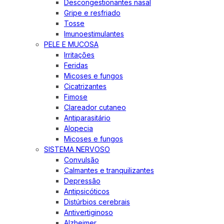
Descongestionantes nasal
Gripe e resfriado
Tosse
Imunoestimulantes
PELE E MUCOSA
Irritações
Feridas
Micoses e fungos
Cicatrizantes
Fimose
Clareador cutaneo
Antiparasitário
Alopecia
Micoses e fungos
SISTEMA NERVOSO
Convulsão
Calmantes e tranquilizantes
Depressão
Antipsicóticos
Distúrbios cerebrais
Antivertiginoso
Alzheimer