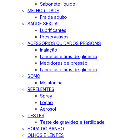
Sabonete líquido
MELHOR IDADE
Fralda adulto
SAÚDE SEXUAL
Lubrificantes
Preservativos
ACESSÓRIOS CUIDADOS PESSOAIS
Inalação
Lancetas e tiras de glicemia
Medidores de pressão
Lancetas e tiras de glicemia
SONO
Melatonina
REPELENTES
Spray
Loção
Aerosol
TESTES
Teste de gravidez e fertilidade
HORA DO BANHO
OLHOS E LENTES