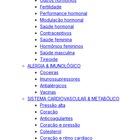
Outros hormônios
Fertilidade
Performance hormonal
Modulação hormonal
Saúde hormonal
Contraceptivos
Saúde feminina
Hormônios femininos
Saúde masculina
Tireoide
ALERGIA & IMUNOLÓGICO
Coceiras
Imunossupressores
Antialérgicos
Vacinas
SISTEMA CARDIOVASCULAR & METABÓLICO
Pressão alta
Coração
Anticoagulantes
Coração e pressão
Colesterol
Coração e ritmo cardíaco