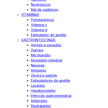
Nootrópicos
Mal de parkinson
VITAMINAS
Polivitamínicos
Vitamina c
Vitamina d
Estimulador de apetite
GASTROINTESTINAIS
Vermes e parasitas
Diarreia
Má digestão
Regulador intestinal
Nauseas
Antigases
Úlcera e gastrite
Estimuladores de apetite
Laxantes
Hepatoprotetor
Infecção gastroinstestinal
Antiácidos
Reidratantes