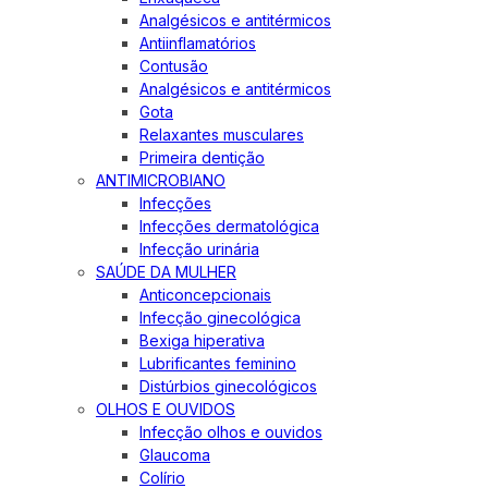
Analgésicos e antitérmicos
Antiinflamatórios
Contusão
Analgésicos e antitérmicos
Gota
Relaxantes musculares
Primeira dentição
ANTIMICROBIANO
Infecções
Infecções dermatológica
Infecção urinária
SAÚDE DA MULHER
Anticoncepcionais
Infecção ginecológica
Bexiga hiperativa
Lubrificantes feminino
Distúrbios ginecológicos
OLHOS E OUVIDOS
Infecção olhos e ouvidos
Glaucoma
Colírio