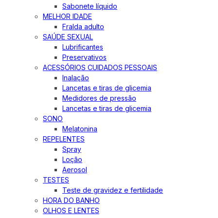
Sabonete líquido
MELHOR IDADE
Fralda adulto
SAÚDE SEXUAL
Lubrificantes
Preservativos
ACESSÓRIOS CUIDADOS PESSOAIS
Inalação
Lancetas e tiras de glicemia
Medidores de pressão
Lancetas e tiras de glicemia
SONO
Melatonina
REPELENTES
Spray
Loção
Aerosol
TESTES
Teste de gravidez e fertilidade
HORA DO BANHO
OLHOS E LENTES