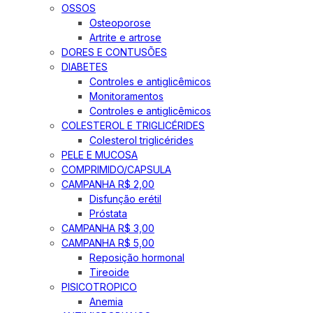
OSSOS
Osteoporose
Artrite e artrose
DORES E CONTUSÕES
DIABETES
Controles e antiglicêmicos
Monitoramentos
Controles e antiglicêmicos
COLESTEROL E TRIGLICÉRIDES
Colesterol triglicérides
PELE E MUCOSA
COMPRIMIDO/CAPSULA
CAMPANHA R$ 2,00
Disfunção erétil
Próstata
CAMPANHA R$ 3,00
CAMPANHA R$ 5,00
Reposição hormonal
Tireoide
PISICOTROPICO
Anemia