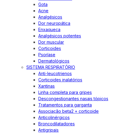
Gota
Acne
Analgésicos
Dor neuropática
Enxaqueca
Analgésicos potentes
Dor muscular
Corticoides
Psoríase
Dermatológicos
SISTEMA RESPIRATÓRIO
Anti-leucotrienos
Corticoides inalatórios
Xantinas
Linha completa para gripes
Descongestionantes nasais tópicos
Tratamentos para garganta
Associação beta2 + corticoide
Anticolinérgicos
Broncodilatadores
Antigripais