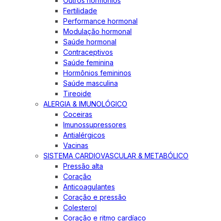
Outros hormônios
Fertilidade
Performance hormonal
Modulação hormonal
Saúde hormonal
Contraceptivos
Saúde feminina
Hormônios femininos
Saúde masculina
Tireoide
ALERGIA & IMUNOLÓGICO
Coceiras
Imunossupressores
Antialérgicos
Vacinas
SISTEMA CARDIOVASCULAR & METABÓLICO
Pressão alta
Coração
Anticoagulantes
Coração e pressão
Colesterol
Coração e ritmo cardíaco