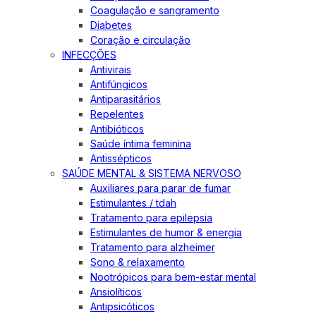
Coagulação e sangramento
Diabetes
Coração e circulação
INFECÇÕES
Antivirais
Antifúngicos
Antiparasitários
Repelentes
Antibióticos
Saúde íntima feminina
Antissépticos
SAÚDE MENTAL & SISTEMA NERVOSO
Auxiliares para parar de fumar
Estimulantes / tdah
Tratamento para epilepsia
Estimulantes de humor & energia
Tratamento para alzheimer
Sono & relaxamento
Nootrópicos para bem-estar mental
Ansiolíticos
Antipsicóticos