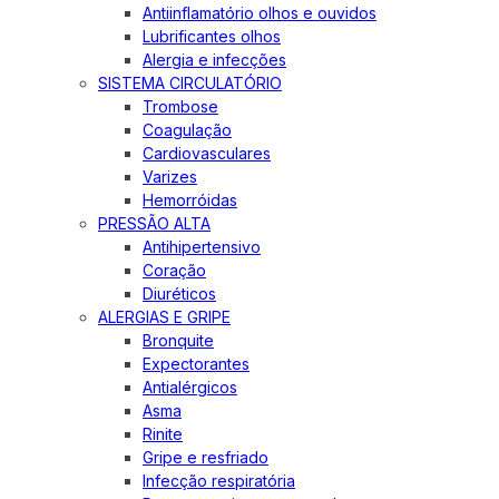
Antiinflamatório olhos e ouvidos
Lubrificantes olhos
Alergia e infecções
SISTEMA CIRCULATÓRIO
Trombose
Coagulação
Cardiovasculares
Varizes
Hemorróidas
PRESSÃO ALTA
Antihipertensivo
Coração
Diuréticos
ALERGIAS E GRIPE
Bronquite
Expectorantes
Antialérgicos
Asma
Rinite
Gripe e resfriado
Infecção respiratória