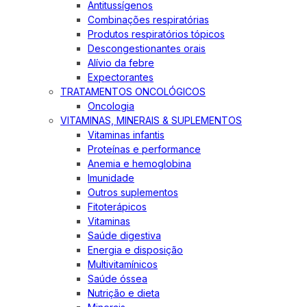
Antitussígenos
Combinações respiratórias
Produtos respiratórios tópicos
Descongestionantes orais
Alívio da febre
Expectorantes
TRATAMENTOS ONCOLÓGICOS
Oncologia
VITAMINAS, MINERAIS & SUPLEMENTOS
Vitaminas infantis
Proteínas e performance
Anemia e hemoglobina
Imunidade
Outros suplementos
Fitoterápicos
Vitaminas
Saúde digestiva
Energia e disposição
Multivitamínicos
Saúde óssea
Nutrição e dieta