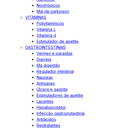
Nootrópicos
Mal de parkinson
VITAMINAS
Polivitamínicos
Vitamina c
Vitamina d
Estimulador de apetite
GASTROINTESTINAIS
Vermes e parasitas
Diarreia
Má digestão
Regulador intestinal
Nauseas
Antigases
Úlcera e gastrite
Estimuladores de apetite
Laxantes
Hepatoprotetor
Infecção gastroinstestinal
Antiácidos
Reidratantes