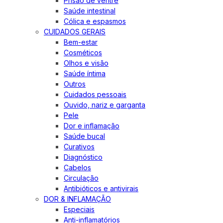
Prisão de ventre
Saúde intestinal
Cólica e espasmos
CUIDADOS GERAIS
Bem-estar
Cosméticos
Olhos e visão
Saúde íntima
Outros
Cuidados pessoais
Ouvido, nariz e garganta
Pele
Dor e inflamação
Saúde bucal
Curativos
Diagnóstico
Cabelos
Circulação
Antibióticos e antivirais
DOR & INFLAMAÇÃO
Especiais
Anti-inflamatórios