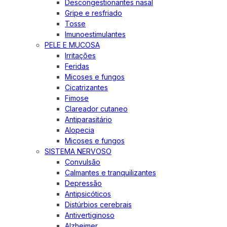
Descongestionantes nasal
Gripe e resfriado
Tosse
Imunoestimulantes
PELE E MUCOSA
Irritações
Feridas
Micoses e fungos
Cicatrizantes
Fimose
Clareador cutaneo
Antiparasitário
Alopecia
Micoses e fungos
SISTEMA NERVOSO
Convulsão
Calmantes e tranquilizantes
Depressão
Antipsicóticos
Distúrbios cerebrais
Antivertiginoso
Alzheimer