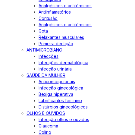
Analgésicos e antitérmicos
Antiinflamatórios
Contusão
Analgésicos e antitérmicos
Gota
Relaxantes musculares
Primeira dentição
ANTIMICROBIANO
Infecções
Infecções dermatológica
Infecção urinária
SAÚDE DA MULHER
Anticoncepcionais
Infecção ginecológica
Bexiga hiperativa
Lubrificantes feminino
Distúrbios ginecológicos
OLHOS E OUVIDOS
Infecção olhos e ouvidos
Glaucoma
Colírio