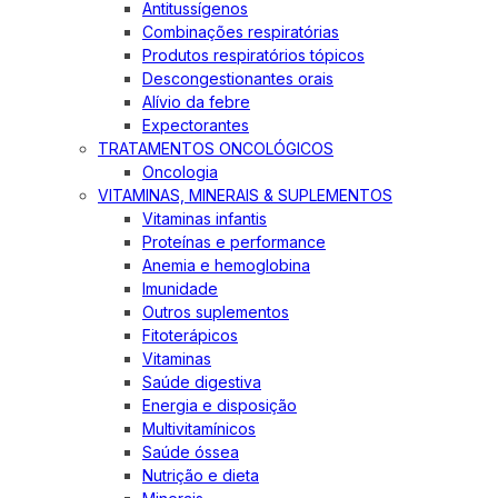
Antitussígenos
Combinações respiratórias
Produtos respiratórios tópicos
Descongestionantes orais
Alívio da febre
Expectorantes
TRATAMENTOS ONCOLÓGICOS
Oncologia
VITAMINAS, MINERAIS & SUPLEMENTOS
Vitaminas infantis
Proteínas e performance
Anemia e hemoglobina
Imunidade
Outros suplementos
Fitoterápicos
Vitaminas
Saúde digestiva
Energia e disposição
Multivitamínicos
Saúde óssea
Nutrição e dieta