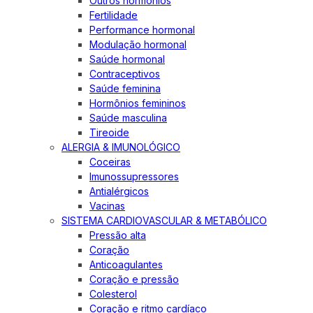
Outros hormônios
Fertilidade
Performance hormonal
Modulação hormonal
Saúde hormonal
Contraceptivos
Saúde feminina
Hormônios femininos
Saúde masculina
Tireoide
ALERGIA & IMUNOLÓGICO
Coceiras
Imunossupressores
Antialérgicos
Vacinas
SISTEMA CARDIOVASCULAR & METABÓLICO
Pressão alta
Coração
Anticoagulantes
Coração e pressão
Colesterol
Coração e ritmo cardíaco