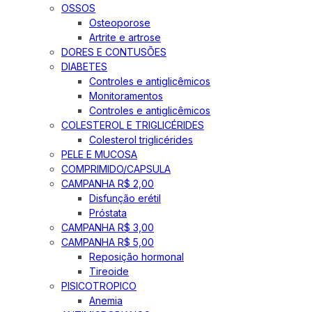
OSSOS
Osteoporose
Artrite e artrose
DORES E CONTUSÕES
DIABETES
Controles e antiglicêmicos
Monitoramentos
Controles e antiglicêmicos
COLESTEROL E TRIGLICÉRIDES
Colesterol triglicérides
PELE E MUCOSA
COMPRIMIDO/CAPSULA
CAMPANHA R$ 2,00
Disfunção erétil
Próstata
CAMPANHA R$ 3,00
CAMPANHA R$ 5,00
Reposição hormonal
Tireoide
PISICOTROPICO
Anemia