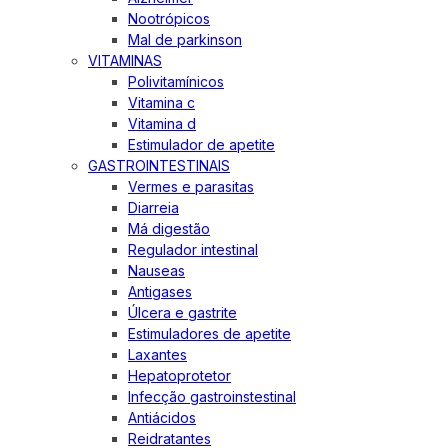
Nootrópicos
Mal de parkinson
VITAMINAS
Polivitamínicos
Vitamina c
Vitamina d
Estimulador de apetite
GASTROINTESTINAIS
Vermes e parasitas
Diarreia
Má digestão
Regulador intestinal
Nauseas
Antigases
Úlcera e gastrite
Estimuladores de apetite
Laxantes
Hepatoprotetor
Infecção gastroinstestinal
Antiácidos
Reidratantes