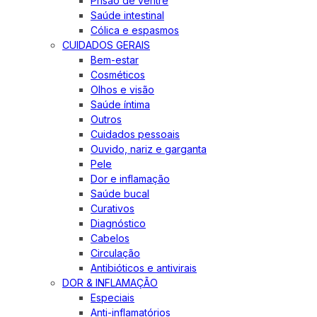
Prisão de ventre
Saúde intestinal
Cólica e espasmos
CUIDADOS GERAIS
Bem-estar
Cosméticos
Olhos e visão
Saúde íntima
Outros
Cuidados pessoais
Ouvido, nariz e garganta
Pele
Dor e inflamação
Saúde bucal
Curativos
Diagnóstico
Cabelos
Circulação
Antibióticos e antivirais
DOR & INFLAMAÇÃO
Especiais
Anti-inflamatórios