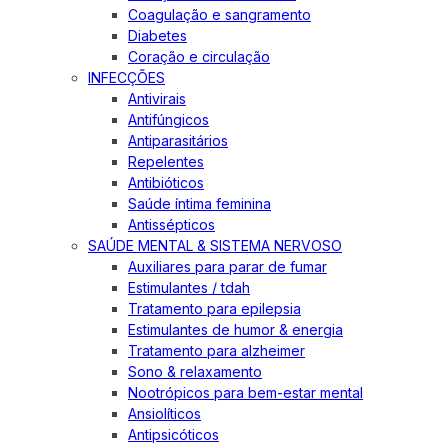
Coagulação e sangramento
Diabetes
Coração e circulação
INFECÇÕES
Antivirais
Antifúngicos
Antiparasitários
Repelentes
Antibióticos
Saúde íntima feminina
Antissépticos
SAÚDE MENTAL & SISTEMA NERVOSO
Auxiliares para parar de fumar
Estimulantes / tdah
Tratamento para epilepsia
Estimulantes de humor & energia
Tratamento para alzheimer
Sono & relaxamento
Nootrópicos para bem-estar mental
Ansiolíticos
Antipsicóticos