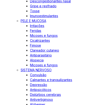
Descongestionantes nasal
Gripe e resfriado
Tosse
Imunoestimulantes
PELE E MUCOSA
Irritações
Feridas
Micoses e fungos
Cicatrizantes
Fimose
Clareador cutaneo
Antiparasitário
Alopecia
Micoses e fungos
SISTEMA NERVOSO
Convulsão
Calmantes e tranquilizantes
Depressão
Antipsicóticos
Distúrbios cerebrais
Antivertiginoso
Alzheimer