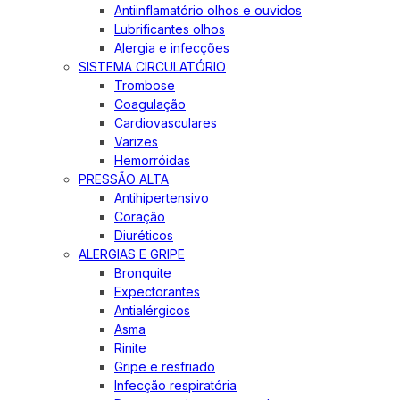
Antiinflamatório olhos e ouvidos
Lubrificantes olhos
Alergia e infecções
SISTEMA CIRCULATÓRIO
Trombose
Coagulação
Cardiovasculares
Varizes
Hemorróidas
PRESSÃO ALTA
Antihipertensivo
Coração
Diuréticos
ALERGIAS E GRIPE
Bronquite
Expectorantes
Antialérgicos
Asma
Rinite
Gripe e resfriado
Infecção respiratória