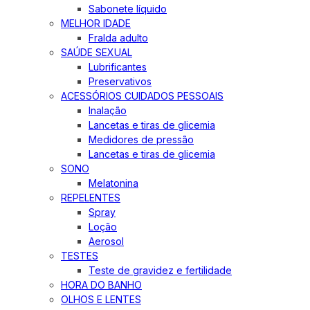
Sabonete líquido
MELHOR IDADE
Fralda adulto
SAÚDE SEXUAL
Lubrificantes
Preservativos
ACESSÓRIOS CUIDADOS PESSOAIS
Inalação
Lancetas e tiras de glicemia
Medidores de pressão
Lancetas e tiras de glicemia
SONO
Melatonina
REPELENTES
Spray
Loção
Aerosol
TESTES
Teste de gravidez e fertilidade
HORA DO BANHO
OLHOS E LENTES