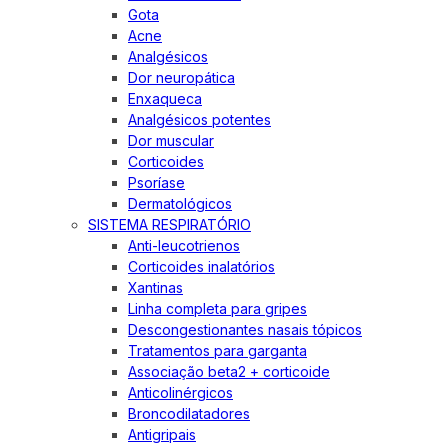
Gota
Acne
Analgésicos
Dor neuropática
Enxaqueca
Analgésicos potentes
Dor muscular
Corticoides
Psoríase
Dermatológicos
SISTEMA RESPIRATÓRIO
Anti-leucotrienos
Corticoides inalatórios
Xantinas
Linha completa para gripes
Descongestionantes nasais tópicos
Tratamentos para garganta
Associação beta2 + corticoide
Anticolinérgicos
Broncodilatadores
Antigripais