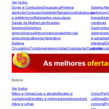
Ver todos
Dores e Contusões
Enxaqueca
Primeira
Sistema N
dentição
Contusão
Gota
Antiinflamatórios
Analgésicos
parkinson
C
e antitérmicos
Relaxantes musculares
tranquiliza
Saúde da Mulher
Lubrificantes
cerebrais
feminino
Distúrbios
Gastrointes
ginecológicos
Anticoncepcionais
Infecção
gastroinste
ginecológica
Bexiga hiperativa
e parasitas
Sistema
intestinal
Úl
Circulatório
Trombose
Hemorróidas
Coagulação
Cardiovascul
apetite
Beleza
Ver todos
Mãos e Unhas
Lixas e alicate
Alicates e
Corpo
Perf
cortadores
Esmaltes e removedores
Acessórios
colônias
Br
mãos e unhas
corporal
Pr
sol