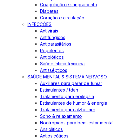
Coagulação e sangramento
Diabetes
Coração e circulação
INFECÇÕES
Antivirais
Antifúngicos
Antiparasitários
Repelentes
Antibióticos
Saúde íntima feminina
Antissépticos
SAÚDE MENTAL & SISTEMA NERVOSO
Auxiliares para parar de fumar
Estimulantes / tdah
Tratamento para epilepsia
Estimulantes de humor & energia
Tratamento para alzheimer
Sono & relaxamento
Nootrópicos para bem-estar mental
Ansiolíticos
Antipsicóticos