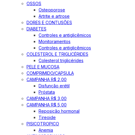
OSSOS
Osteoporose
Artrite e artrose
DORES E CONTUSÕES
DIABETES
Controles e antiglicêmicos
Monitoramentos
Controles e antiglicêmicos
COLESTEROL E TRIGLICÉRIDES
Colesterol triglicérides
PELE E MUCOSA
COMPRIMIDO/CAPSULA
CAMPANHA R$ 2,00
Disfunção erétil
Próstata
CAMPANHA R$ 3,00
CAMPANHA R$ 5,00
Reposição hormonal
Tireoide
PISICOTROPICO
Anemia