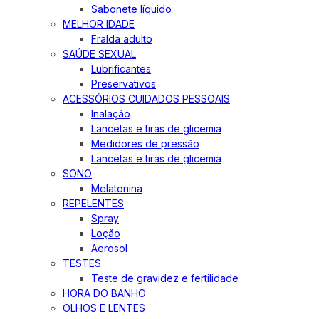
Sabonete líquido
MELHOR IDADE
Fralda adulto
SAÚDE SEXUAL
Lubrificantes
Preservativos
ACESSÓRIOS CUIDADOS PESSOAIS
Inalação
Lancetas e tiras de glicemia
Medidores de pressão
Lancetas e tiras de glicemia
SONO
Melatonina
REPELENTES
Spray
Loção
Aerosol
TESTES
Teste de gravidez e fertilidade
HORA DO BANHO
OLHOS E LENTES