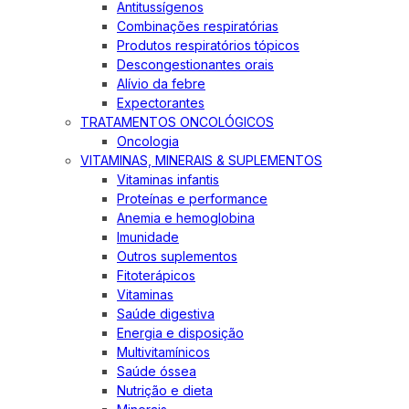
Antitussígenos
Combinações respiratórias
Produtos respiratórios tópicos
Descongestionantes orais
Alívio da febre
Expectorantes
TRATAMENTOS ONCOLÓGICOS
Oncologia
VITAMINAS, MINERAIS & SUPLEMENTOS
Vitaminas infantis
Proteínas e performance
Anemia e hemoglobina
Imunidade
Outros suplementos
Fitoterápicos
Vitaminas
Saúde digestiva
Energia e disposição
Multivitamínicos
Saúde óssea
Nutrição e dieta