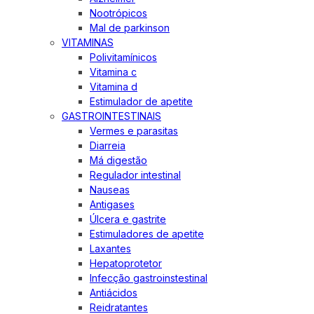
Nootrópicos
Mal de parkinson
VITAMINAS
Polivitamínicos
Vitamina c
Vitamina d
Estimulador de apetite
GASTROINTESTINAIS
Vermes e parasitas
Diarreia
Má digestão
Regulador intestinal
Nauseas
Antigases
Úlcera e gastrite
Estimuladores de apetite
Laxantes
Hepatoprotetor
Infecção gastroinstestinal
Antiácidos
Reidratantes