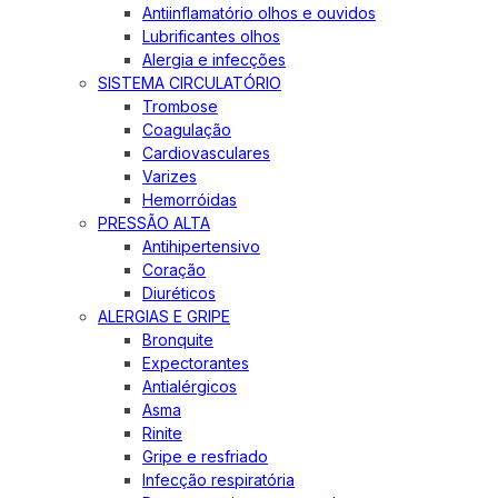
Antiinflamatório olhos e ouvidos
Lubrificantes olhos
Alergia e infecções
SISTEMA CIRCULATÓRIO
Trombose
Coagulação
Cardiovasculares
Varizes
Hemorróidas
PRESSÃO ALTA
Antihipertensivo
Coração
Diuréticos
ALERGIAS E GRIPE
Bronquite
Expectorantes
Antialérgicos
Asma
Rinite
Gripe e resfriado
Infecção respiratória