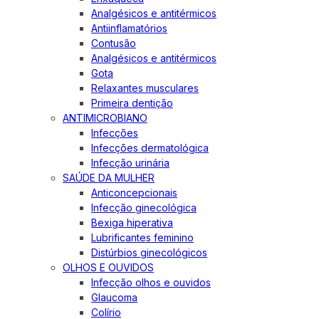
Analgésicos e antitérmicos
Antiinflamatórios
Contusão
Analgésicos e antitérmicos
Gota
Relaxantes musculares
Primeira dentição
ANTIMICROBIANO
Infecções
Infecções dermatológica
Infecção urinária
SAÚDE DA MULHER
Anticoncepcionais
Infecção ginecológica
Bexiga hiperativa
Lubrificantes feminino
Distúrbios ginecológicos
OLHOS E OUVIDOS
Infecção olhos e ouvidos
Glaucoma
Colírio