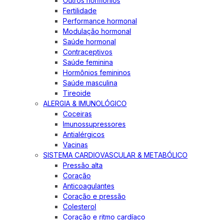
Outros hormônios
Fertilidade
Performance hormonal
Modulação hormonal
Saúde hormonal
Contraceptivos
Saúde feminina
Hormônios femininos
Saúde masculina
Tireoide
ALERGIA & IMUNOLÓGICO
Coceiras
Imunossupressores
Antialérgicos
Vacinas
SISTEMA CARDIOVASCULAR & METABÓLICO
Pressão alta
Coração
Anticoagulantes
Coração e pressão
Colesterol
Coração e ritmo cardíaco