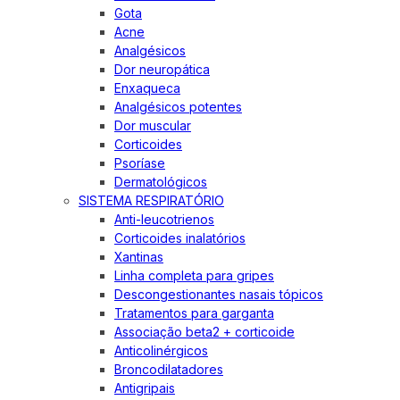
Gota
Acne
Analgésicos
Dor neuropática
Enxaqueca
Analgésicos potentes
Dor muscular
Corticoides
Psoríase
Dermatológicos
SISTEMA RESPIRATÓRIO
Anti-leucotrienos
Corticoides inalatórios
Xantinas
Linha completa para gripes
Descongestionantes nasais tópicos
Tratamentos para garganta
Associação beta2 + corticoide
Anticolinérgicos
Broncodilatadores
Antigripais