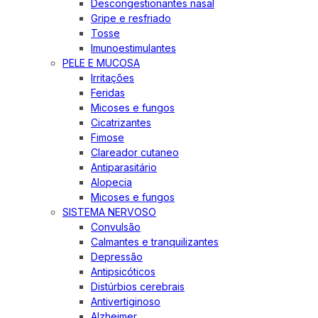
Descongestionantes nasal
Gripe e resfriado
Tosse
Imunoestimulantes
PELE E MUCOSA
Irritações
Feridas
Micoses e fungos
Cicatrizantes
Fimose
Clareador cutaneo
Antiparasitário
Alopecia
Micoses e fungos
SISTEMA NERVOSO
Convulsão
Calmantes e tranquilizantes
Depressão
Antipsicóticos
Distúrbios cerebrais
Antivertiginoso
Alzheimer