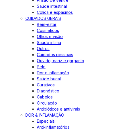
Prisão de ventre
Saúde intestinal
Cólica e espasmos
CUIDADOS GERAIS
Bem-estar
Cosméticos
Olhos e visão
Saúde íntima
Outros
Cuidados pessoais
Ouvido, nariz e garganta
Pele
Dor e inflamação
Saúde bucal
Curativos
Diagnóstico
Cabelos
Circulação
Antibióticos e antivirais
DOR & INFLAMAÇÃO
Especiais
Anti-inflamatórios