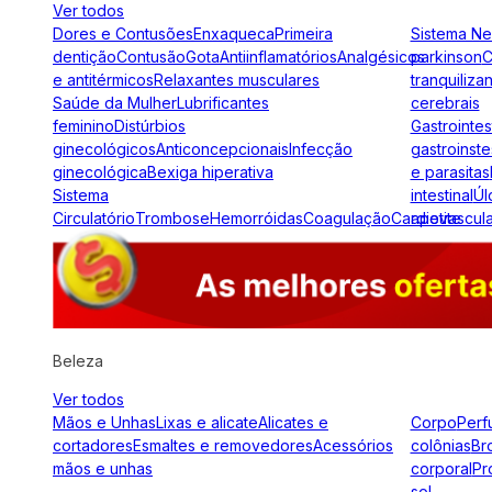
Ver todos
Dores e Contusões
Enxaqueca
Primeira
Sistema N
dentição
Contusão
Gota
Antiinflamatórios
Analgésicos
parkinson
C
e antitérmicos
Relaxantes musculares
tranquiliza
Saúde da Mulher
Lubrificantes
cerebrais
feminino
Distúrbios
Gastrointes
ginecológicos
Anticoncepcionais
Infecção
gastroinste
ginecológica
Bexiga hiperativa
e parasitas
Sistema
intestinal
Úl
Circulatório
Trombose
Hemorróidas
Coagulação
Cardiovascul
apetite
Beleza
Ver todos
Mãos e Unhas
Lixas e alicate
Alicates e
Corpo
Perf
cortadores
Esmaltes e removedores
Acessórios
colônias
Br
mãos e unhas
corporal
Pr
sol