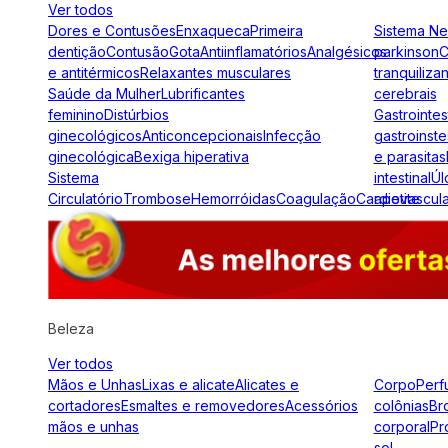
Ver todos
Dores e Contusões
Enxaqueca
Primeira
Sistema N
dentição
Contusão
Gota
Antiinflamatórios
Analgésicos
parkinson
C
e antitérmicos
Relaxantes musculares
tranquiliza
Saúde da Mulher
Lubrificantes
cerebrais
feminino
Distúrbios
Gastrointes
ginecológicos
Anticoncepcionais
Infecção
gastroinste
ginecológica
Bexiga hiperativa
e parasitas
Sistema
intestinal
Úl
Circulatório
Trombose
Hemorróidas
Coagulação
Cardiovascul
apetite
Beleza
Ver todos
Mãos e Unhas
Lixas e alicate
Alicates e
Corpo
Perf
cortadores
Esmaltes e removedores
Acessórios
colônias
Br
mãos e unhas
corporal
Pr
sol