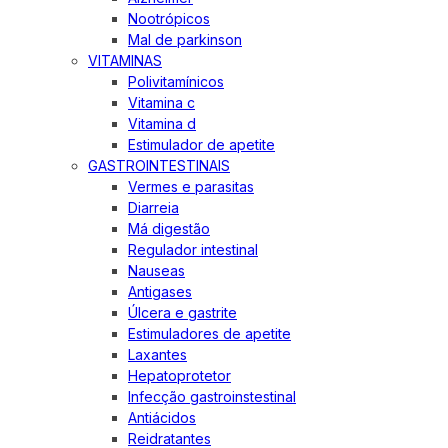
Nootrópicos
Mal de parkinson
VITAMINAS
Polivitamínicos
Vitamina c
Vitamina d
Estimulador de apetite
GASTROINTESTINAIS
Vermes e parasitas
Diarreia
Má digestão
Regulador intestinal
Nauseas
Antigases
Úlcera e gastrite
Estimuladores de apetite
Laxantes
Hepatoprotetor
Infecção gastroinstestinal
Antiácidos
Reidratantes