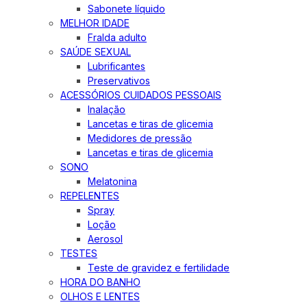
Sabonete líquido
MELHOR IDADE
Fralda adulto
SAÚDE SEXUAL
Lubrificantes
Preservativos
ACESSÓRIOS CUIDADOS PESSOAIS
Inalação
Lancetas e tiras de glicemia
Medidores de pressão
Lancetas e tiras de glicemia
SONO
Melatonina
REPELENTES
Spray
Loção
Aerosol
TESTES
Teste de gravidez e fertilidade
HORA DO BANHO
OLHOS E LENTES