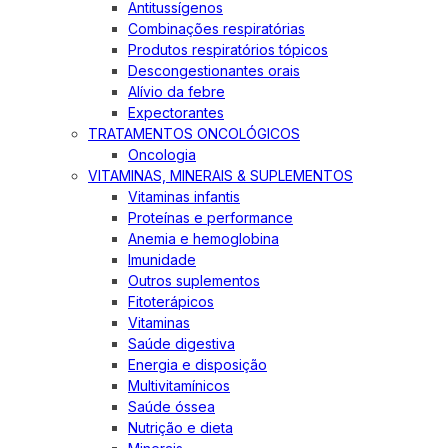
Antitussígenos
Combinações respiratórias
Produtos respiratórios tópicos
Descongestionantes orais
Alívio da febre
Expectorantes
TRATAMENTOS ONCOLÓGICOS
Oncologia
VITAMINAS, MINERAIS & SUPLEMENTOS
Vitaminas infantis
Proteínas e performance
Anemia e hemoglobina
Imunidade
Outros suplementos
Fitoterápicos
Vitaminas
Saúde digestiva
Energia e disposição
Multivitamínicos
Saúde óssea
Nutrição e dieta