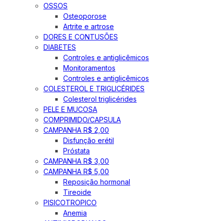
OSSOS
Osteoporose
Artrite e artrose
DORES E CONTUSÕES
DIABETES
Controles e antiglicêmicos
Monitoramentos
Controles e antiglicêmicos
COLESTEROL E TRIGLICÉRIDES
Colesterol triglicérides
PELE E MUCOSA
COMPRIMIDO/CAPSULA
CAMPANHA R$ 2,00
Disfunção erétil
Próstata
CAMPANHA R$ 3,00
CAMPANHA R$ 5,00
Reposição hormonal
Tireoide
PISICOTROPICO
Anemia