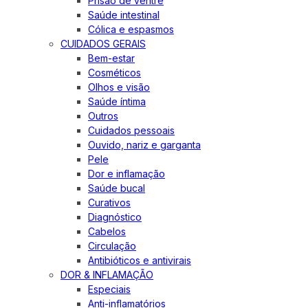
Prisão de ventre
Saúde intestinal
Cólica e espasmos
CUIDADOS GERAIS
Bem-estar
Cosméticos
Olhos e visão
Saúde íntima
Outros
Cuidados pessoais
Ouvido, nariz e garganta
Pele
Dor e inflamação
Saúde bucal
Curativos
Diagnóstico
Cabelos
Circulação
Antibióticos e antivirais
DOR & INFLAMAÇÃO
Especiais
Anti-inflamatórios