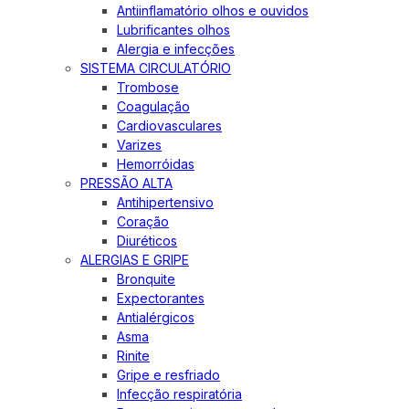
Antiinflamatório olhos e ouvidos
Lubrificantes olhos
Alergia e infecções
SISTEMA CIRCULATÓRIO
Trombose
Coagulação
Cardiovasculares
Varizes
Hemorróidas
PRESSÃO ALTA
Antihipertensivo
Coração
Diuréticos
ALERGIAS E GRIPE
Bronquite
Expectorantes
Antialérgicos
Asma
Rinite
Gripe e resfriado
Infecção respiratória