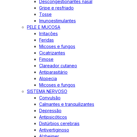
Descongestionantes nasal
Gripe e resfriado
Tosse
Imunoestimulantes
PELE E MUCOSA
Irritações
Feridas
Micoses e fungos
Cicatrizantes
Fimose
Clareador cutaneo
Antiparasitário
Alopecia
Micoses e fungos
SISTEMA NERVOSO
Convulsão
Calmantes e tranquilizantes
Depressão
Antipsicóticos
Distúrbios cerebrais
Antivertiginoso
Alzheimer