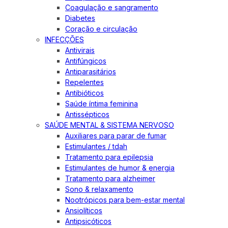
Coagulação e sangramento
Diabetes
Coração e circulação
INFECÇÕES
Antivirais
Antifúngicos
Antiparasitários
Repelentes
Antibióticos
Saúde íntima feminina
Antissépticos
SAÚDE MENTAL & SISTEMA NERVOSO
Auxiliares para parar de fumar
Estimulantes / tdah
Tratamento para epilepsia
Estimulantes de humor & energia
Tratamento para alzheimer
Sono & relaxamento
Nootrópicos para bem-estar mental
Ansiolíticos
Antipsicóticos