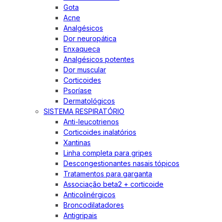
Gota
Acne
Analgésicos
Dor neuropática
Enxaqueca
Analgésicos potentes
Dor muscular
Corticoides
Psoríase
Dermatológicos
SISTEMA RESPIRATÓRIO
Anti-leucotrienos
Corticoides inalatórios
Xantinas
Linha completa para gripes
Descongestionantes nasais tópicos
Tratamentos para garganta
Associação beta2 + corticoide
Anticolinérgicos
Broncodilatadores
Antigripais