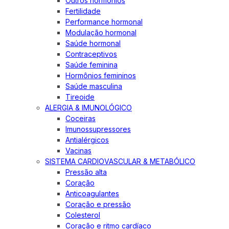
Outros hormônios
Fertilidade
Performance hormonal
Modulação hormonal
Saúde hormonal
Contraceptivos
Saúde feminina
Hormônios femininos
Saúde masculina
Tireoide
ALERGIA & IMUNOLÓGICO
Coceiras
Imunossupressores
Antialérgicos
Vacinas
SISTEMA CARDIOVASCULAR & METABÓLICO
Pressão alta
Coração
Anticoagulantes
Coração e pressão
Colesterol
Coração e ritmo cardíaco