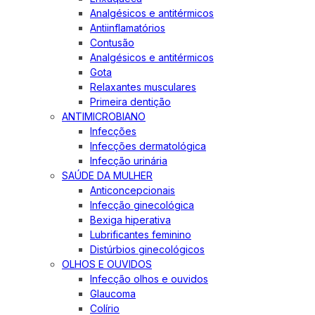
Analgésicos e antitérmicos
Antiinflamatórios
Contusão
Analgésicos e antitérmicos
Gota
Relaxantes musculares
Primeira dentição
ANTIMICROBIANO
Infecções
Infecções dermatológica
Infecção urinária
SAÚDE DA MULHER
Anticoncepcionais
Infecção ginecológica
Bexiga hiperativa
Lubrificantes feminino
Distúrbios ginecológicos
OLHOS E OUVIDOS
Infecção olhos e ouvidos
Glaucoma
Colírio