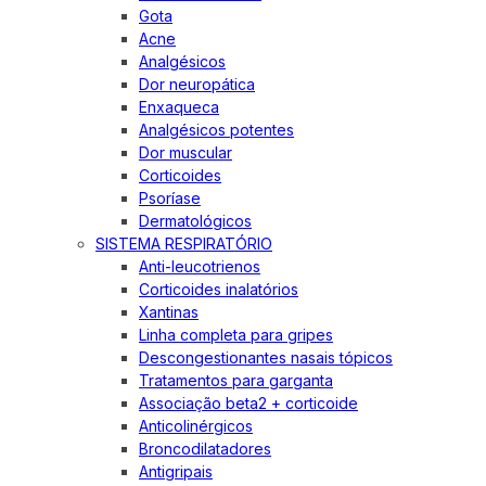
Gota
Acne
Analgésicos
Dor neuropática
Enxaqueca
Analgésicos potentes
Dor muscular
Corticoides
Psoríase
Dermatológicos
SISTEMA RESPIRATÓRIO
Anti-leucotrienos
Corticoides inalatórios
Xantinas
Linha completa para gripes
Descongestionantes nasais tópicos
Tratamentos para garganta
Associação beta2 + corticoide
Anticolinérgicos
Broncodilatadores
Antigripais