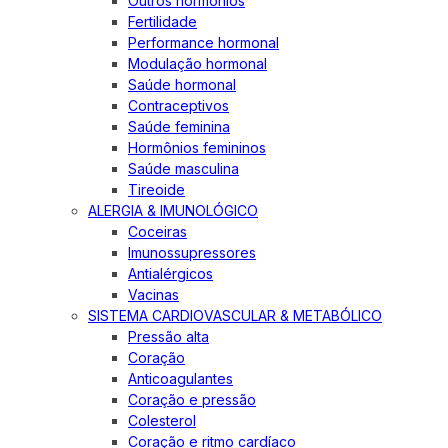
Outros hormônios
Fertilidade
Performance hormonal
Modulação hormonal
Saúde hormonal
Contraceptivos
Saúde feminina
Hormônios femininos
Saúde masculina
Tireoide
ALERGIA & IMUNOLÓGICO
Coceiras
Imunossupressores
Antialérgicos
Vacinas
SISTEMA CARDIOVASCULAR & METABÓLICO
Pressão alta
Coração
Anticoagulantes
Coração e pressão
Colesterol
Coração e ritmo cardíaco