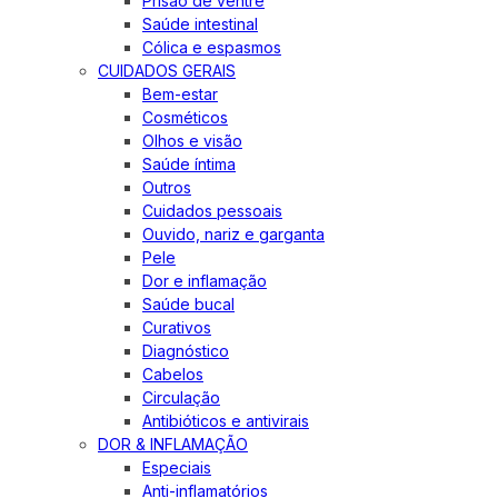
Prisão de ventre
Saúde intestinal
Cólica e espasmos
CUIDADOS GERAIS
Bem-estar
Cosméticos
Olhos e visão
Saúde íntima
Outros
Cuidados pessoais
Ouvido, nariz e garganta
Pele
Dor e inflamação
Saúde bucal
Curativos
Diagnóstico
Cabelos
Circulação
Antibióticos e antivirais
DOR & INFLAMAÇÃO
Especiais
Anti-inflamatórios