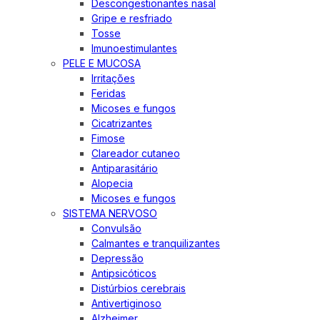
Descongestionantes nasal
Gripe e resfriado
Tosse
Imunoestimulantes
PELE E MUCOSA
Irritações
Feridas
Micoses e fungos
Cicatrizantes
Fimose
Clareador cutaneo
Antiparasitário
Alopecia
Micoses e fungos
SISTEMA NERVOSO
Convulsão
Calmantes e tranquilizantes
Depressão
Antipsicóticos
Distúrbios cerebrais
Antivertiginoso
Alzheimer