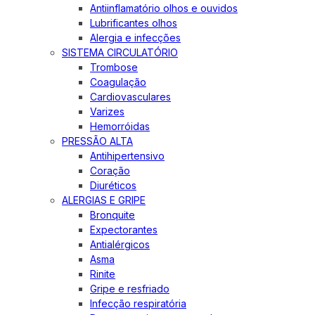
Antiinflamatório olhos e ouvidos
Lubrificantes olhos
Alergia e infecções
SISTEMA CIRCULATÓRIO
Trombose
Coagulação
Cardiovasculares
Varizes
Hemorróidas
PRESSÃO ALTA
Antihipertensivo
Coração
Diuréticos
ALERGIAS E GRIPE
Bronquite
Expectorantes
Antialérgicos
Asma
Rinite
Gripe e resfriado
Infecção respiratória