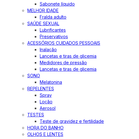
Sabonete líquido
MELHOR IDADE
Fralda adulto
SAÚDE SEXUAL
Lubrificantes
Preservativos
ACESSÓRIOS CUIDADOS PESSOAIS
Inalação
Lancetas e tiras de glicemia
Medidores de pressão
Lancetas e tiras de glicemia
SONO
Melatonina
REPELENTES
Spray
Loção
Aerosol
TESTES
Teste de gravidez e fertilidade
HORA DO BANHO
OLHOS E LENTES