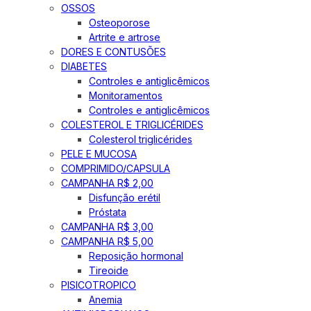
OSSOS
Osteoporose
Artrite e artrose
DORES E CONTUSÕES
DIABETES
Controles e antiglicêmicos
Monitoramentos
Controles e antiglicêmicos
COLESTEROL E TRIGLICÉRIDES
Colesterol triglicérides
PELE E MUCOSA
COMPRIMIDO/CAPSULA
CAMPANHA R$ 2,00
Disfunção erétil
Próstata
CAMPANHA R$ 3,00
CAMPANHA R$ 5,00
Reposição hormonal
Tireoide
PISICOTROPICO
Anemia