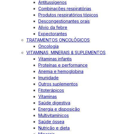
Antitussígenos
Combinações respiratórias
Produtos respiratórios tópicos
Descongestionantes orais
Alívio da febre
Expectorantes
TRATAMENTOS ONCOLÓGICOS
Oncologia
VITAMINAS, MINERAIS & SUPLEMENTOS
Vitaminas infantis
Proteínas e performance
Anemia e hemoglobina
Imunidade
Outros suplementos
Fitoterápicos
Vitaminas
Saúde digestiva
Energia e disposição
Multivitamínicos
Saúde óssea
Nutrição e dieta