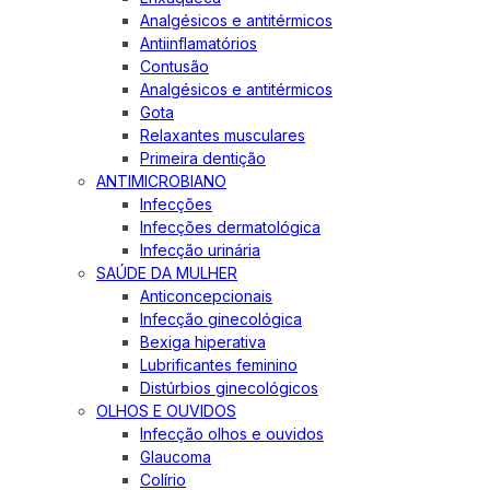
Analgésicos e antitérmicos
Antiinflamatórios
Contusão
Analgésicos e antitérmicos
Gota
Relaxantes musculares
Primeira dentição
ANTIMICROBIANO
Infecções
Infecções dermatológica
Infecção urinária
SAÚDE DA MULHER
Anticoncepcionais
Infecção ginecológica
Bexiga hiperativa
Lubrificantes feminino
Distúrbios ginecológicos
OLHOS E OUVIDOS
Infecção olhos e ouvidos
Glaucoma
Colírio