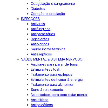
Coagulação e sangramento
Diabetes
Coração e circulação
INFECÇÕES
Antivirais
Antifúngicos
Antiparasitários
Repelentes
Antibióticos
Saúde íntima feminina
Antissépticos
SAÚDE MENTAL & SISTEMA NERVOSO
Auxiliares para parar de fumar
Estimulantes / tdah
Tratamento para epilepsia
Estimulantes de humor & energia
Tratamento para alzheimer
Sono & relaxamento
Nootrópicos para bem-estar mental
Ansiolíticos
Antipsicóticos