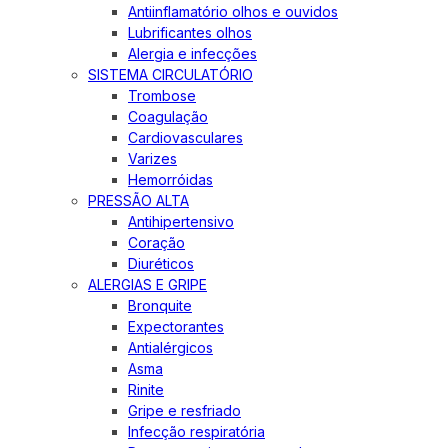
Antiinflamatório olhos e ouvidos
Lubrificantes olhos
Alergia e infecções
SISTEMA CIRCULATÓRIO
Trombose
Coagulação
Cardiovasculares
Varizes
Hemorróidas
PRESSÃO ALTA
Antihipertensivo
Coração
Diuréticos
ALERGIAS E GRIPE
Bronquite
Expectorantes
Antialérgicos
Asma
Rinite
Gripe e resfriado
Infecção respiratória