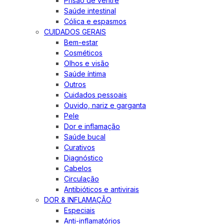
Prisão de ventre
Saúde intestinal
Cólica e espasmos
CUIDADOS GERAIS
Bem-estar
Cosméticos
Olhos e visão
Saúde íntima
Outros
Cuidados pessoais
Ouvido, nariz e garganta
Pele
Dor e inflamação
Saúde bucal
Curativos
Diagnóstico
Cabelos
Circulação
Antibióticos e antivirais
DOR & INFLAMAÇÃO
Especiais
Anti-inflamatórios