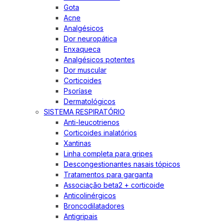
Gota
Acne
Analgésicos
Dor neuropática
Enxaqueca
Analgésicos potentes
Dor muscular
Corticoides
Psoríase
Dermatológicos
SISTEMA RESPIRATÓRIO
Anti-leucotrienos
Corticoides inalatórios
Xantinas
Linha completa para gripes
Descongestionantes nasais tópicos
Tratamentos para garganta
Associação beta2 + corticoide
Anticolinérgicos
Broncodilatadores
Antigripais