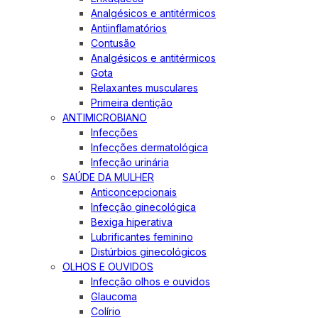
Analgésicos e antitérmicos
Antiinflamatórios
Contusão
Analgésicos e antitérmicos
Gota
Relaxantes musculares
Primeira dentição
ANTIMICROBIANO
Infecções
Infecções dermatológica
Infecção urinária
SAÚDE DA MULHER
Anticoncepcionais
Infecção ginecológica
Bexiga hiperativa
Lubrificantes feminino
Distúrbios ginecológicos
OLHOS E OUVIDOS
Infecção olhos e ouvidos
Glaucoma
Colírio