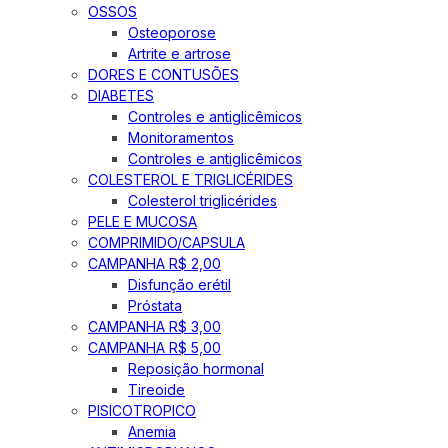
OSSOS
Osteoporose
Artrite e artrose
DORES E CONTUSÕES
DIABETES
Controles e antiglicêmicos
Monitoramentos
Controles e antiglicêmicos
COLESTEROL E TRIGLICÉRIDES
Colesterol triglicérides
PELE E MUCOSA
COMPRIMIDO/CAPSULA
CAMPANHA R$ 2,00
Disfunção erétil
Próstata
CAMPANHA R$ 3,00
CAMPANHA R$ 5,00
Reposição hormonal
Tireoide
PISICOTROPICO
Anemia