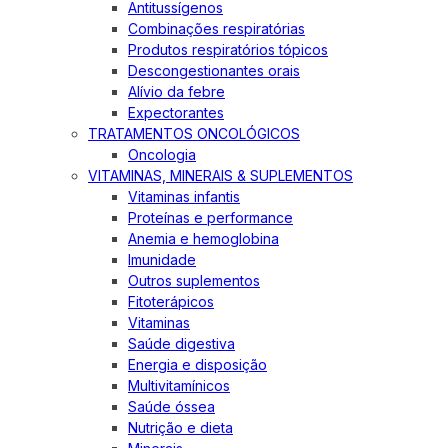
Antitussígenos
Combinações respiratórias
Produtos respiratórios tópicos
Descongestionantes orais
Alívio da febre
Expectorantes
TRATAMENTOS ONCOLÓGICOS
Oncologia
VITAMINAS, MINERAIS & SUPLEMENTOS
Vitaminas infantis
Proteínas e performance
Anemia e hemoglobina
Imunidade
Outros suplementos
Fitoterápicos
Vitaminas
Saúde digestiva
Energia e disposição
Multivitamínicos
Saúde óssea
Nutrição e dieta