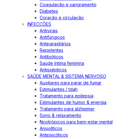
Coagulação e sangramento
Diabetes
Coração e circulação
INFECÇÕES
Antivirais
Antifúngicos
Antiparasitários
Repelentes
Antibióticos
Saúde íntima feminina
Antissépticos
SAÚDE MENTAL & SISTEMA NERVOSO
Auxiliares para parar de fumar
Estimulantes / tdah
Tratamento para epilepsia
Estimulantes de humor & energia
Tratamento para alzheimer
Sono & relaxamento
Nootrópicos para bem-estar mental
Ansiolíticos
Antipsicóticos