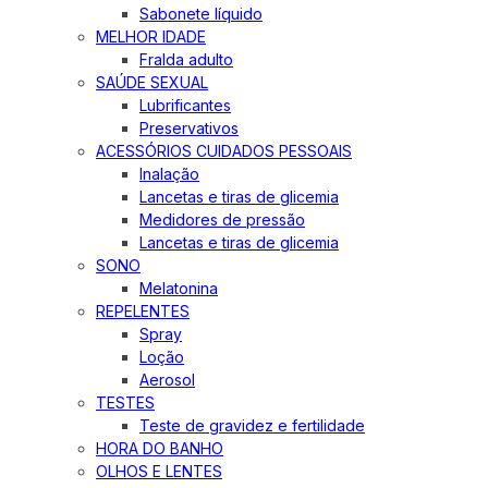
Sabonete líquido
MELHOR IDADE
Fralda adulto
SAÚDE SEXUAL
Lubrificantes
Preservativos
ACESSÓRIOS CUIDADOS PESSOAIS
Inalação
Lancetas e tiras de glicemia
Medidores de pressão
Lancetas e tiras de glicemia
SONO
Melatonina
REPELENTES
Spray
Loção
Aerosol
TESTES
Teste de gravidez e fertilidade
HORA DO BANHO
OLHOS E LENTES