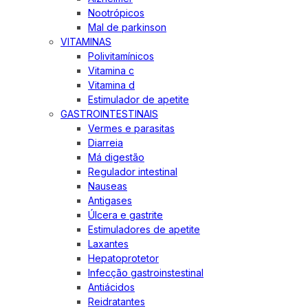
Nootrópicos
Mal de parkinson
VITAMINAS
Polivitamínicos
Vitamina c
Vitamina d
Estimulador de apetite
GASTROINTESTINAIS
Vermes e parasitas
Diarreia
Má digestão
Regulador intestinal
Nauseas
Antigases
Úlcera e gastrite
Estimuladores de apetite
Laxantes
Hepatoprotetor
Infecção gastroinstestinal
Antiácidos
Reidratantes