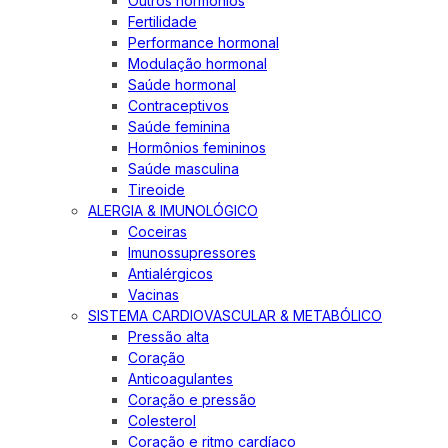
Outros hormônios
Fertilidade
Performance hormonal
Modulação hormonal
Saúde hormonal
Contraceptivos
Saúde feminina
Hormônios femininos
Saúde masculina
Tireoide
ALERGIA & IMUNOLÓGICO
Coceiras
Imunossupressores
Antialérgicos
Vacinas
SISTEMA CARDIOVASCULAR & METABÓLICO
Pressão alta
Coração
Anticoagulantes
Coração e pressão
Colesterol
Coração e ritmo cardíaco