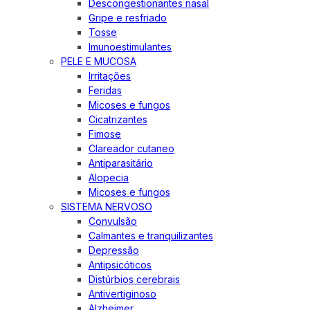
Descongestionantes nasal
Gripe e resfriado
Tosse
Imunoestimulantes
PELE E MUCOSA
Irritações
Feridas
Micoses e fungos
Cicatrizantes
Fimose
Clareador cutaneo
Antiparasitário
Alopecia
Micoses e fungos
SISTEMA NERVOSO
Convulsão
Calmantes e tranquilizantes
Depressão
Antipsicóticos
Distúrbios cerebrais
Antivertiginoso
Alzheimer