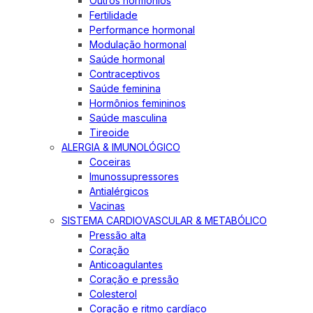
Outros hormônios
Fertilidade
Performance hormonal
Modulação hormonal
Saúde hormonal
Contraceptivos
Saúde feminina
Hormônios femininos
Saúde masculina
Tireoide
ALERGIA & IMUNOLÓGICO
Coceiras
Imunossupressores
Antialérgicos
Vacinas
SISTEMA CARDIOVASCULAR & METABÓLICO
Pressão alta
Coração
Anticoagulantes
Coração e pressão
Colesterol
Coração e ritmo cardíaco