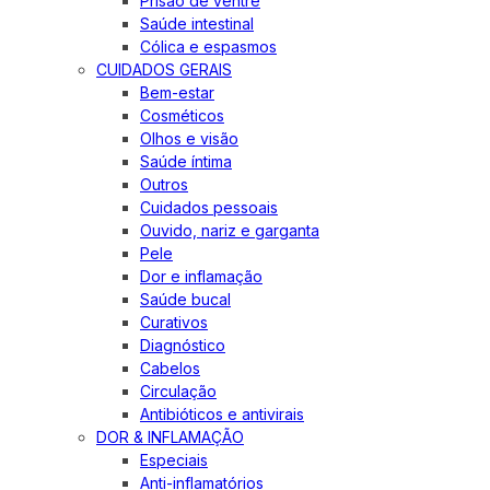
Prisão de ventre
Saúde intestinal
Cólica e espasmos
CUIDADOS GERAIS
Bem-estar
Cosméticos
Olhos e visão
Saúde íntima
Outros
Cuidados pessoais
Ouvido, nariz e garganta
Pele
Dor e inflamação
Saúde bucal
Curativos
Diagnóstico
Cabelos
Circulação
Antibióticos e antivirais
DOR & INFLAMAÇÃO
Especiais
Anti-inflamatórios