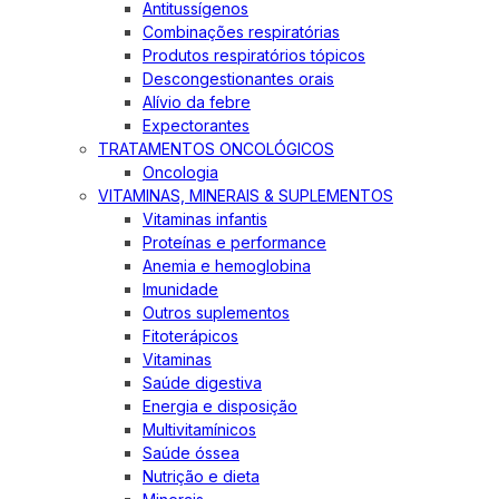
Antitussígenos
Combinações respiratórias
Produtos respiratórios tópicos
Descongestionantes orais
Alívio da febre
Expectorantes
TRATAMENTOS ONCOLÓGICOS
Oncologia
VITAMINAS, MINERAIS & SUPLEMENTOS
Vitaminas infantis
Proteínas e performance
Anemia e hemoglobina
Imunidade
Outros suplementos
Fitoterápicos
Vitaminas
Saúde digestiva
Energia e disposição
Multivitamínicos
Saúde óssea
Nutrição e dieta