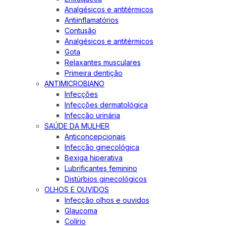
Analgésicos e antitérmicos
Antiinflamatórios
Contusão
Analgésicos e antitérmicos
Gota
Relaxantes musculares
Primeira dentição
ANTIMICROBIANO
Infecções
Infecções dermatológica
Infecção urinária
SAÚDE DA MULHER
Anticoncepcionais
Infecção ginecológica
Bexiga hiperativa
Lubrificantes feminino
Distúrbios ginecológicos
OLHOS E OUVIDOS
Infecção olhos e ouvidos
Glaucoma
Colírio