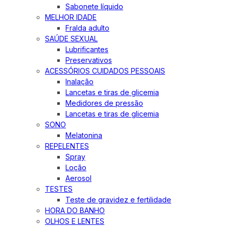
Sabonete líquido
MELHOR IDADE
Fralda adulto
SAÚDE SEXUAL
Lubrificantes
Preservativos
ACESSÓRIOS CUIDADOS PESSOAIS
Inalação
Lancetas e tiras de glicemia
Medidores de pressão
Lancetas e tiras de glicemia
SONO
Melatonina
REPELENTES
Spray
Loção
Aerosol
TESTES
Teste de gravidez e fertilidade
HORA DO BANHO
OLHOS E LENTES