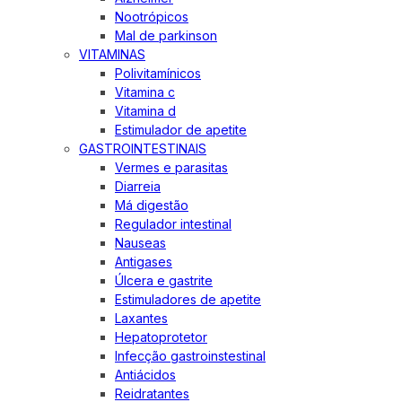
Nootrópicos
Mal de parkinson
VITAMINAS
Polivitamínicos
Vitamina c
Vitamina d
Estimulador de apetite
GASTROINTESTINAIS
Vermes e parasitas
Diarreia
Má digestão
Regulador intestinal
Nauseas
Antigases
Úlcera e gastrite
Estimuladores de apetite
Laxantes
Hepatoprotetor
Infecção gastroinstestinal
Antiácidos
Reidratantes