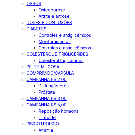
OSSOS
Osteoporose
Artrite e artrose
DORES E CONTUSÕES
DIABETES
Controles e antiglicêmicos
Monitoramentos
Controles e antiglicêmicos
COLESTEROL E TRIGLICÉRIDES
Colesterol triglicérides
PELE E MUCOSA
COMPRIMIDO/CAPSULA
CAMPANHA R$ 2,00
Disfunção erétil
Próstata
CAMPANHA R$ 3,00
CAMPANHA R$ 5,00
Reposição hormonal
Tireoide
PISICOTROPICO
Anemia