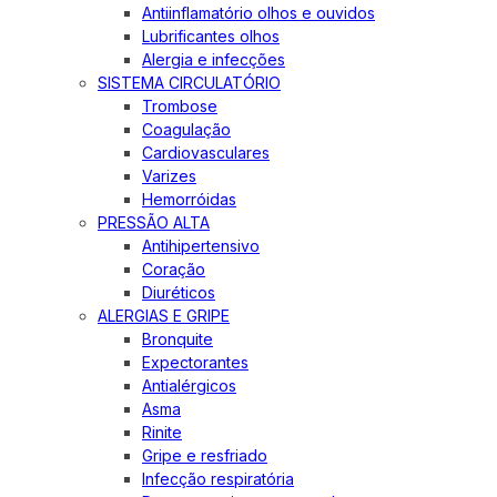
Antiinflamatório olhos e ouvidos
Lubrificantes olhos
Alergia e infecções
SISTEMA CIRCULATÓRIO
Trombose
Coagulação
Cardiovasculares
Varizes
Hemorróidas
PRESSÃO ALTA
Antihipertensivo
Coração
Diuréticos
ALERGIAS E GRIPE
Bronquite
Expectorantes
Antialérgicos
Asma
Rinite
Gripe e resfriado
Infecção respiratória