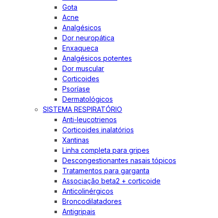
Gota
Acne
Analgésicos
Dor neuropática
Enxaqueca
Analgésicos potentes
Dor muscular
Corticoides
Psoríase
Dermatológicos
SISTEMA RESPIRATÓRIO
Anti-leucotrienos
Corticoides inalatórios
Xantinas
Linha completa para gripes
Descongestionantes nasais tópicos
Tratamentos para garganta
Associação beta2 + corticoide
Anticolinérgicos
Broncodilatadores
Antigripais