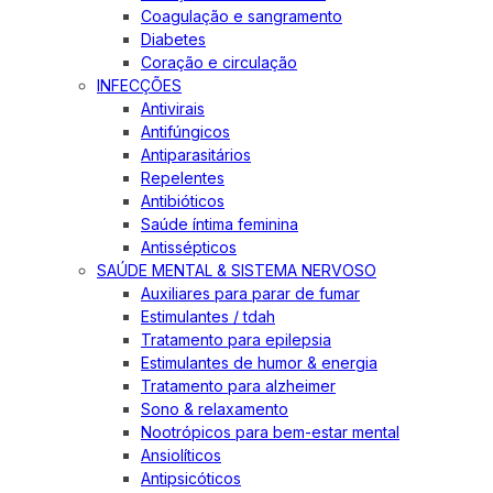
Coagulação e sangramento
Diabetes
Coração e circulação
INFECÇÕES
Antivirais
Antifúngicos
Antiparasitários
Repelentes
Antibióticos
Saúde íntima feminina
Antissépticos
SAÚDE MENTAL & SISTEMA NERVOSO
Auxiliares para parar de fumar
Estimulantes / tdah
Tratamento para epilepsia
Estimulantes de humor & energia
Tratamento para alzheimer
Sono & relaxamento
Nootrópicos para bem-estar mental
Ansiolíticos
Antipsicóticos