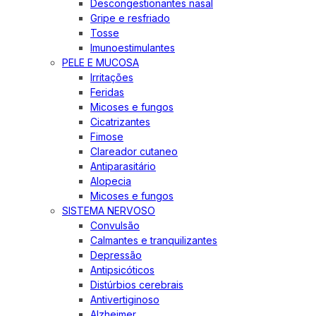
Descongestionantes nasal
Gripe e resfriado
Tosse
Imunoestimulantes
PELE E MUCOSA
Irritações
Feridas
Micoses e fungos
Cicatrizantes
Fimose
Clareador cutaneo
Antiparasitário
Alopecia
Micoses e fungos
SISTEMA NERVOSO
Convulsão
Calmantes e tranquilizantes
Depressão
Antipsicóticos
Distúrbios cerebrais
Antivertiginoso
Alzheimer