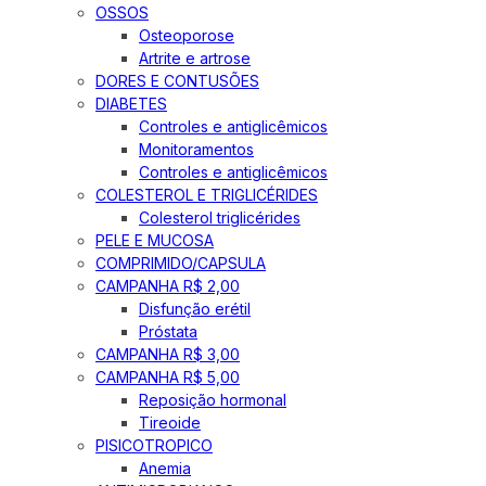
OSSOS
Osteoporose
Artrite e artrose
DORES E CONTUSÕES
DIABETES
Controles e antiglicêmicos
Monitoramentos
Controles e antiglicêmicos
COLESTEROL E TRIGLICÉRIDES
Colesterol triglicérides
PELE E MUCOSA
COMPRIMIDO/CAPSULA
CAMPANHA R$ 2,00
Disfunção erétil
Próstata
CAMPANHA R$ 3,00
CAMPANHA R$ 5,00
Reposição hormonal
Tireoide
PISICOTROPICO
Anemia