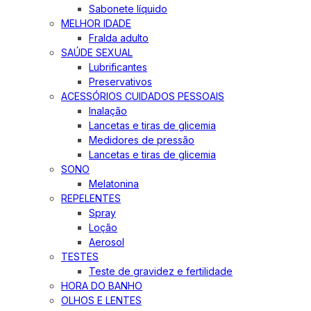
Sabonete líquido
MELHOR IDADE
Fralda adulto
SAÚDE SEXUAL
Lubrificantes
Preservativos
ACESSÓRIOS CUIDADOS PESSOAIS
Inalação
Lancetas e tiras de glicemia
Medidores de pressão
Lancetas e tiras de glicemia
SONO
Melatonina
REPELENTES
Spray
Loção
Aerosol
TESTES
Teste de gravidez e fertilidade
HORA DO BANHO
OLHOS E LENTES