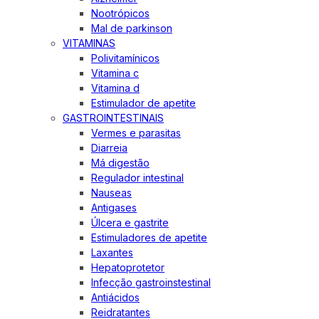
Nootrópicos
Mal de parkinson
VITAMINAS
Polivitamínicos
Vitamina c
Vitamina d
Estimulador de apetite
GASTROINTESTINAIS
Vermes e parasitas
Diarreia
Má digestão
Regulador intestinal
Nauseas
Antigases
Úlcera e gastrite
Estimuladores de apetite
Laxantes
Hepatoprotetor
Infecção gastroinstestinal
Antiácidos
Reidratantes