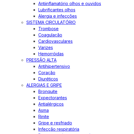
Antiinflamatório olhos e ouvidos
Lubrificantes olhos
Alergia e infecções
SISTEMA CIRCULATÓRIO
Trombose
Coagulação
Cardiovasculares
Varizes
Hemorróidas
PRESSÃO ALTA
Antihipertensivo
Coração
Diuréticos
ALERGIAS E GRIPE
Bronquite
Expectorantes
Antialérgicos
Asma
Rinite
Gripe e resfriado
Infecção respiratória