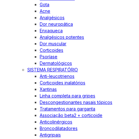
Gota
Acne
Analgésicos
Dor neuropática
Enxaqueca
Analgésicos potentes
Dor muscular
Corticoides
Psoríase
Dermatológicos
SISTEMA RESPIRATÓRIO
Anti-leucotrienos
Corticoides inalatórios
Xantinas
Linha completa para gripes
Descongestionantes nasais tópicos
Tratamentos para garganta
Associação beta2 + corticoide
Anticolinérgicos
Broncodilatadores
Antigripais