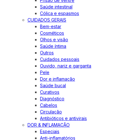
Prisão de ventre
Saúde intestinal
Cólica e espasmos
CUIDADOS GERAIS
Bem-estar
Cosméticos
Olhos e visão
Saúde íntima
Outros
Cuidados pessoais
Ouvido, nariz e garganta
Pele
Dor e inflamação
Saúde bucal
Curativos
Diagnóstico
Cabelos
Circulação
Antibióticos e antivirais
DOR & INFLAMAÇÃO
Especiais
Anti-inflamatórios