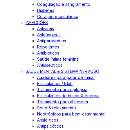
Coagulação e sangramento
Diabetes
Coração e circulação
INFECÇÕES
Antivirais
Antifúngicos
Antiparasitários
Repelentes
Antibióticos
Saúde íntima feminina
Antissépticos
SAÚDE MENTAL & SISTEMA NERVOSO
Auxiliares para parar de fumar
Estimulantes / tdah
Tratamento para epilepsia
Estimulantes de humor & energia
Tratamento para alzheimer
Sono & relaxamento
Nootrópicos para bem-estar mental
Ansiolíticos
Antipsicóticos