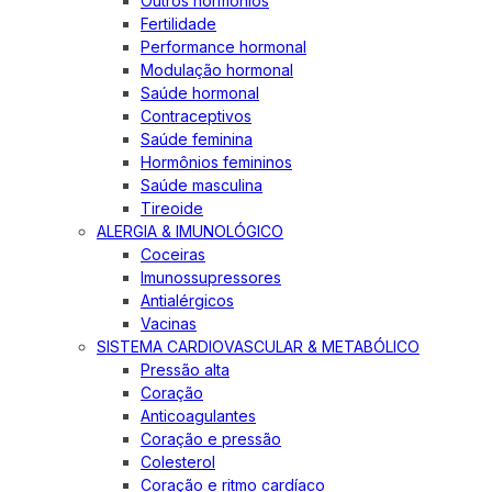
Outros hormônios
Fertilidade
Performance hormonal
Modulação hormonal
Saúde hormonal
Contraceptivos
Saúde feminina
Hormônios femininos
Saúde masculina
Tireoide
ALERGIA & IMUNOLÓGICO
Coceiras
Imunossupressores
Antialérgicos
Vacinas
SISTEMA CARDIOVASCULAR & METABÓLICO
Pressão alta
Coração
Anticoagulantes
Coração e pressão
Colesterol
Coração e ritmo cardíaco