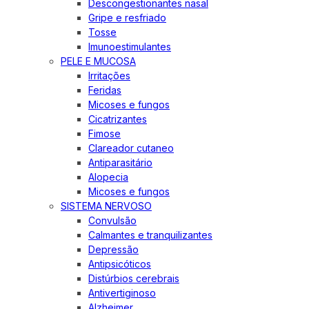
Descongestionantes nasal
Gripe e resfriado
Tosse
Imunoestimulantes
PELE E MUCOSA
Irritações
Feridas
Micoses e fungos
Cicatrizantes
Fimose
Clareador cutaneo
Antiparasitário
Alopecia
Micoses e fungos
SISTEMA NERVOSO
Convulsão
Calmantes e tranquilizantes
Depressão
Antipsicóticos
Distúrbios cerebrais
Antivertiginoso
Alzheimer