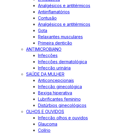
Analgésicos e antitérmicos
Antiinflamatórios
Contusão
Analgésicos e antitérmicos
Gota
Relaxantes musculares
Primeira dentição
ANTIMICROBIANO
Infecções
Infecções dermatológica
Infecção urinária
SAÚDE DA MULHER
Anticoncepcionais
Infecção ginecológica
Bexiga hiperativa
Lubrificantes feminino
Distúrbios ginecológicos
OLHOS E OUVIDOS
Infecção olhos e ouvidos
Glaucoma
Colírio