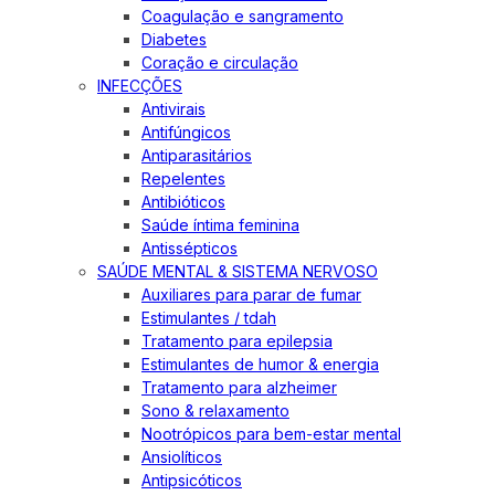
Coagulação e sangramento
Diabetes
Coração e circulação
INFECÇÕES
Antivirais
Antifúngicos
Antiparasitários
Repelentes
Antibióticos
Saúde íntima feminina
Antissépticos
SAÚDE MENTAL & SISTEMA NERVOSO
Auxiliares para parar de fumar
Estimulantes / tdah
Tratamento para epilepsia
Estimulantes de humor & energia
Tratamento para alzheimer
Sono & relaxamento
Nootrópicos para bem-estar mental
Ansiolíticos
Antipsicóticos