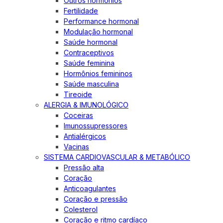
Outros hormônios
Fertilidade
Performance hormonal
Modulação hormonal
Saúde hormonal
Contraceptivos
Saúde feminina
Hormônios femininos
Saúde masculina
Tireoide
ALERGIA & IMUNOLÓGICO
Coceiras
Imunossupressores
Antialérgicos
Vacinas
SISTEMA CARDIOVASCULAR & METABÓLICO
Pressão alta
Coração
Anticoagulantes
Coração e pressão
Colesterol
Coração e ritmo cardíaco