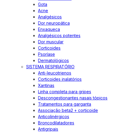
Gota
Acne
Analgésicos
Dor neuropática
Enxaqueca
Analgésicos potentes
Dor muscular
Corticoides
Psoríase
Dermatológicos
SISTEMA RESPIRATÓRIO
Anti-leucotrienos
Corticoides inalatórios
Xantinas
Linha completa para gripes
Descongestionantes nasais tópicos
Tratamentos para garganta
Associação beta2 + corticoide
Anticolinérgicos
Broncodilatadores
Antigripais