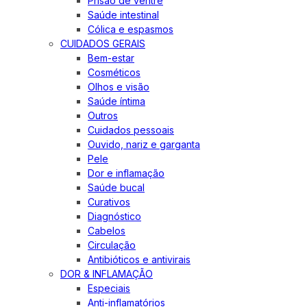
Prisão de ventre
Saúde intestinal
Cólica e espasmos
CUIDADOS GERAIS
Bem-estar
Cosméticos
Olhos e visão
Saúde íntima
Outros
Cuidados pessoais
Ouvido, nariz e garganta
Pele
Dor e inflamação
Saúde bucal
Curativos
Diagnóstico
Cabelos
Circulação
Antibióticos e antivirais
DOR & INFLAMAÇÃO
Especiais
Anti-inflamatórios