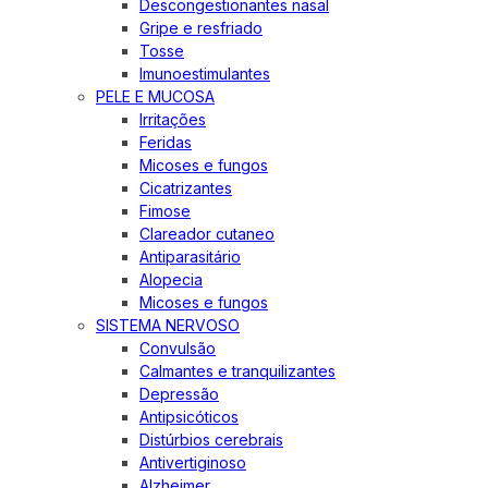
Descongestionantes nasal
Gripe e resfriado
Tosse
Imunoestimulantes
PELE E MUCOSA
Irritações
Feridas
Micoses e fungos
Cicatrizantes
Fimose
Clareador cutaneo
Antiparasitário
Alopecia
Micoses e fungos
SISTEMA NERVOSO
Convulsão
Calmantes e tranquilizantes
Depressão
Antipsicóticos
Distúrbios cerebrais
Antivertiginoso
Alzheimer