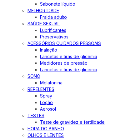
Sabonete líquido
MELHOR IDADE
Fralda adulto
SAÚDE SEXUAL
Lubrificantes
Preservativos
ACESSÓRIOS CUIDADOS PESSOAIS
Inalação
Lancetas e tiras de glicemia
Medidores de pressão
Lancetas e tiras de glicemia
SONO
Melatonina
REPELENTES
Spray
Loção
Aerosol
TESTES
Teste de gravidez e fertilidade
HORA DO BANHO
OLHOS E LENTES