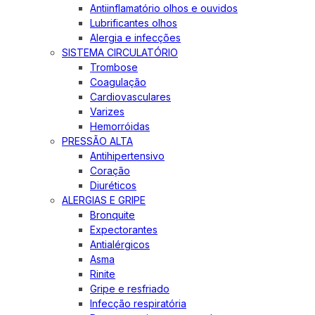
Antiinflamatório olhos e ouvidos
Lubrificantes olhos
Alergia e infecções
SISTEMA CIRCULATÓRIO
Trombose
Coagulação
Cardiovasculares
Varizes
Hemorróidas
PRESSÃO ALTA
Antihipertensivo
Coração
Diuréticos
ALERGIAS E GRIPE
Bronquite
Expectorantes
Antialérgicos
Asma
Rinite
Gripe e resfriado
Infecção respiratória