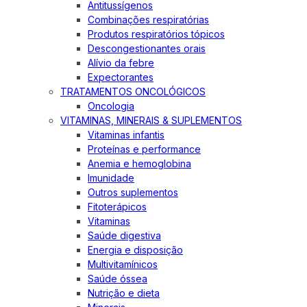
Antitussígenos
Combinações respiratórias
Produtos respiratórios tópicos
Descongestionantes orais
Alívio da febre
Expectorantes
TRATAMENTOS ONCOLÓGICOS
Oncologia
VITAMINAS, MINERAIS & SUPLEMENTOS
Vitaminas infantis
Proteínas e performance
Anemia e hemoglobina
Imunidade
Outros suplementos
Fitoterápicos
Vitaminas
Saúde digestiva
Energia e disposição
Multivitamínicos
Saúde óssea
Nutrição e dieta