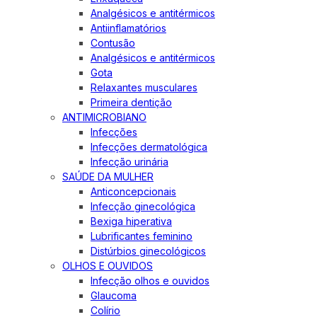
Analgésicos e antitérmicos
Antiinflamatórios
Contusão
Analgésicos e antitérmicos
Gota
Relaxantes musculares
Primeira dentição
ANTIMICROBIANO
Infecções
Infecções dermatológica
Infecção urinária
SAÚDE DA MULHER
Anticoncepcionais
Infecção ginecológica
Bexiga hiperativa
Lubrificantes feminino
Distúrbios ginecológicos
OLHOS E OUVIDOS
Infecção olhos e ouvidos
Glaucoma
Colírio