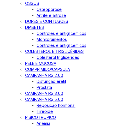
OSSOS
Osteoporose
Artrite e artrose
DORES E CONTUSÕES
DIABETES
Controles e antiglicêmicos
Monitoramentos
Controles e antiglicêmicos
COLESTEROL E TRIGLICÉRIDES
Colesterol triglicérides
PELE E MUCOSA
COMPRIMIDO/CAPSULA
CAMPANHA R$ 2,00
Disfunção erétil
Próstata
CAMPANHA R$ 3,00
CAMPANHA R$ 5,00
Reposição hormonal
Tireoide
PISICOTROPICO
Anemia