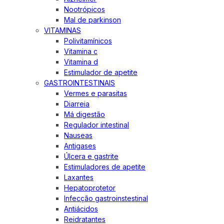
Nootrópicos
Mal de parkinson
VITAMINAS
Polivitamínicos
Vitamina c
Vitamina d
Estimulador de apetite
GASTROINTESTINAIS
Vermes e parasitas
Diarreia
Má digestão
Regulador intestinal
Nauseas
Antigases
Úlcera e gastrite
Estimuladores de apetite
Laxantes
Hepatoprotetor
Infecção gastroinstestinal
Antiácidos
Reidratantes