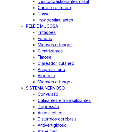
Descongestionantes nasal
Gripe e resfriado
Tosse
Imunoestimulantes
PELE E MUCOSA
Irritações
Feridas
Micoses e fungos
Cicatrizantes
Fimose
Clareador cutaneo
Antiparasitário
Alopecia
Micoses e fungos
SISTEMA NERVOSO
Convulsão
Calmantes e tranquilizantes
Depressão
Antipsicóticos
Distúrbios cerebrais
Antivertiginoso
Alzheimer