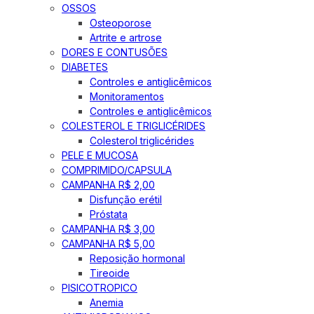
OSSOS
Osteoporose
Artrite e artrose
DORES E CONTUSÕES
DIABETES
Controles e antiglicêmicos
Monitoramentos
Controles e antiglicêmicos
COLESTEROL E TRIGLICÉRIDES
Colesterol triglicérides
PELE E MUCOSA
COMPRIMIDO/CAPSULA
CAMPANHA R$ 2,00
Disfunção erétil
Próstata
CAMPANHA R$ 3,00
CAMPANHA R$ 5,00
Reposição hormonal
Tireoide
PISICOTROPICO
Anemia