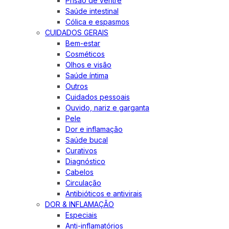
Prisão de ventre
Saúde intestinal
Cólica e espasmos
CUIDADOS GERAIS
Bem-estar
Cosméticos
Olhos e visão
Saúde íntima
Outros
Cuidados pessoais
Ouvido, nariz e garganta
Pele
Dor e inflamação
Saúde bucal
Curativos
Diagnóstico
Cabelos
Circulação
Antibióticos e antivirais
DOR & INFLAMAÇÃO
Especiais
Anti-inflamatórios