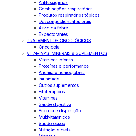
Antitussígenos
Combinações respiratórias
Produtos respiratórios tópicos
Descongestionantes orais
Alívio da febre
Expectorantes
TRATAMENTOS ONCOLÓGICOS
Oncologia
VITAMINAS, MINERAIS & SUPLEMENTOS
Vitaminas infantis
Proteínas e performance
Anemia e hemoglobina
Imunidade
Outros suplementos
Fitoterápicos
Vitaminas
Saúde digestiva
Energia e disposição
Multivitamínicos
Saúde óssea
Nutrição e dieta