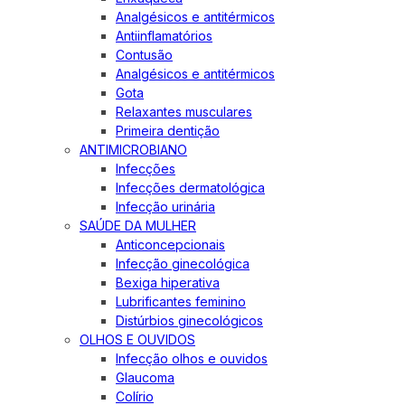
Analgésicos e antitérmicos
Antiinflamatórios
Contusão
Analgésicos e antitérmicos
Gota
Relaxantes musculares
Primeira dentição
ANTIMICROBIANO
Infecções
Infecções dermatológica
Infecção urinária
SAÚDE DA MULHER
Anticoncepcionais
Infecção ginecológica
Bexiga hiperativa
Lubrificantes feminino
Distúrbios ginecológicos
OLHOS E OUVIDOS
Infecção olhos e ouvidos
Glaucoma
Colírio