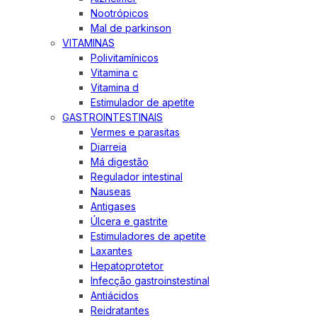
Nootrópicos
Mal de parkinson
VITAMINAS
Polivitamínicos
Vitamina c
Vitamina d
Estimulador de apetite
GASTROINTESTINAIS
Vermes e parasitas
Diarreia
Má digestão
Regulador intestinal
Nauseas
Antigases
Úlcera e gastrite
Estimuladores de apetite
Laxantes
Hepatoprotetor
Infecção gastroinstestinal
Antiácidos
Reidratantes