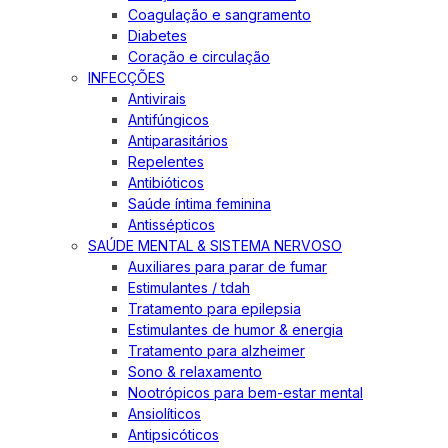
Coagulação e sangramento
Diabetes
Coração e circulação
INFECÇÕES
Antivirais
Antifúngicos
Antiparasitários
Repelentes
Antibióticos
Saúde íntima feminina
Antissépticos
SAÚDE MENTAL & SISTEMA NERVOSO
Auxiliares para parar de fumar
Estimulantes / tdah
Tratamento para epilepsia
Estimulantes de humor & energia
Tratamento para alzheimer
Sono & relaxamento
Nootrópicos para bem-estar mental
Ansiolíticos
Antipsicóticos