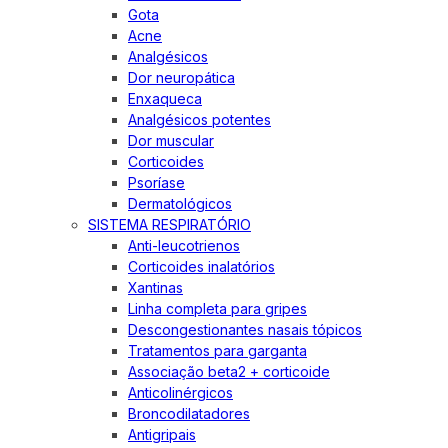
Gota
Acne
Analgésicos
Dor neuropática
Enxaqueca
Analgésicos potentes
Dor muscular
Corticoides
Psoríase
Dermatológicos
SISTEMA RESPIRATÓRIO
Anti-leucotrienos
Corticoides inalatórios
Xantinas
Linha completa para gripes
Descongestionantes nasais tópicos
Tratamentos para garganta
Associação beta2 + corticoide
Anticolinérgicos
Broncodilatadores
Antigripais