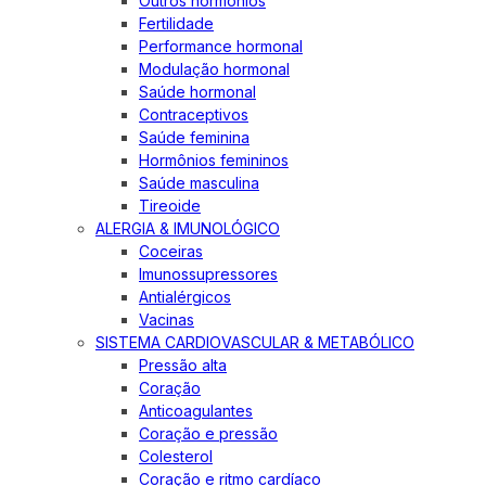
Outros hormônios
Fertilidade
Performance hormonal
Modulação hormonal
Saúde hormonal
Contraceptivos
Saúde feminina
Hormônios femininos
Saúde masculina
Tireoide
ALERGIA & IMUNOLÓGICO
Coceiras
Imunossupressores
Antialérgicos
Vacinas
SISTEMA CARDIOVASCULAR & METABÓLICO
Pressão alta
Coração
Anticoagulantes
Coração e pressão
Colesterol
Coração e ritmo cardíaco