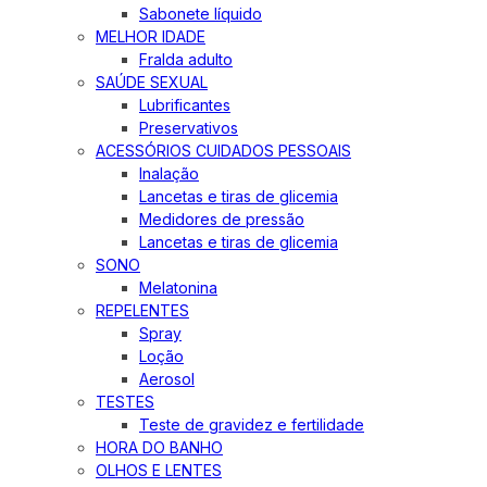
Sabonete líquido
MELHOR IDADE
Fralda adulto
SAÚDE SEXUAL
Lubrificantes
Preservativos
ACESSÓRIOS CUIDADOS PESSOAIS
Inalação
Lancetas e tiras de glicemia
Medidores de pressão
Lancetas e tiras de glicemia
SONO
Melatonina
REPELENTES
Spray
Loção
Aerosol
TESTES
Teste de gravidez e fertilidade
HORA DO BANHO
OLHOS E LENTES