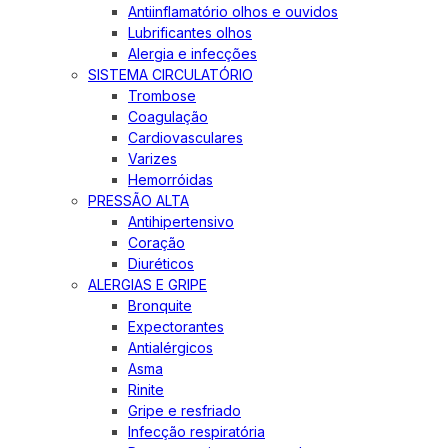
Antiinflamatório olhos e ouvidos
Lubrificantes olhos
Alergia e infecções
SISTEMA CIRCULATÓRIO
Trombose
Coagulação
Cardiovasculares
Varizes
Hemorróidas
PRESSÃO ALTA
Antihipertensivo
Coração
Diuréticos
ALERGIAS E GRIPE
Bronquite
Expectorantes
Antialérgicos
Asma
Rinite
Gripe e resfriado
Infecção respiratória