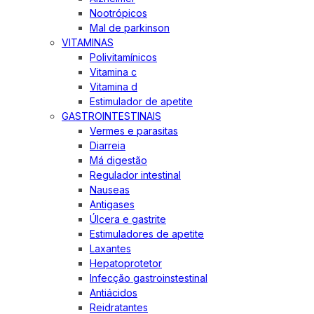
Nootrópicos
Mal de parkinson
VITAMINAS
Polivitamínicos
Vitamina c
Vitamina d
Estimulador de apetite
GASTROINTESTINAIS
Vermes e parasitas
Diarreia
Má digestão
Regulador intestinal
Nauseas
Antigases
Úlcera e gastrite
Estimuladores de apetite
Laxantes
Hepatoprotetor
Infecção gastroinstestinal
Antiácidos
Reidratantes