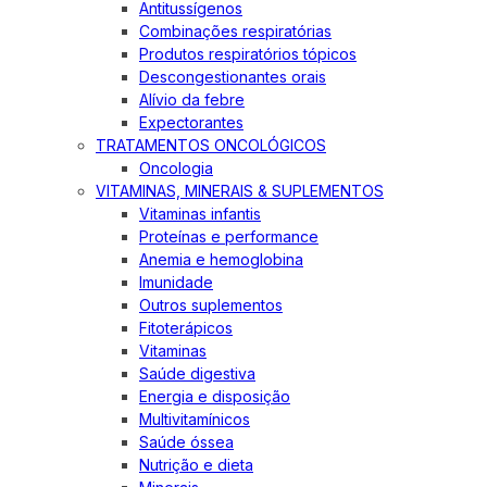
Antitussígenos
Combinações respiratórias
Produtos respiratórios tópicos
Descongestionantes orais
Alívio da febre
Expectorantes
TRATAMENTOS ONCOLÓGICOS
Oncologia
VITAMINAS, MINERAIS & SUPLEMENTOS
Vitaminas infantis
Proteínas e performance
Anemia e hemoglobina
Imunidade
Outros suplementos
Fitoterápicos
Vitaminas
Saúde digestiva
Energia e disposição
Multivitamínicos
Saúde óssea
Nutrição e dieta