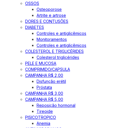
OSSOS
Osteoporose
Artrite e artrose
DORES E CONTUSÕES
DIABETES
Controles e antiglicêmicos
Monitoramentos
Controles e antiglicêmicos
COLESTEROL E TRIGLICÉRIDES
Colesterol triglicérides
PELE E MUCOSA
COMPRIMIDO/CAPSULA
CAMPANHA R$ 2,00
Disfunção erétil
Próstata
CAMPANHA R$ 3,00
CAMPANHA R$ 5,00
Reposição hormonal
Tireoide
PISICOTROPICO
Anemia