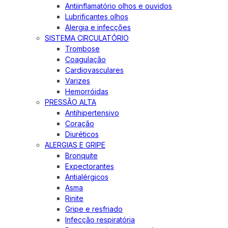
Antiinflamatório olhos e ouvidos
Lubrificantes olhos
Alergia e infecções
SISTEMA CIRCULATÓRIO
Trombose
Coagulação
Cardiovasculares
Varizes
Hemorróidas
PRESSÃO ALTA
Antihipertensivo
Coração
Diuréticos
ALERGIAS E GRIPE
Bronquite
Expectorantes
Antialérgicos
Asma
Rinite
Gripe e resfriado
Infecção respiratória