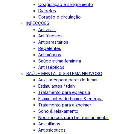
Coagulação e sangramento
Diabetes
Coração e circulação
INFECÇÕES
Antivirais
Antifúngicos
Antiparasitários
Repelentes
Antibióticos
Saúde íntima feminina
Antissépticos
SAÚDE MENTAL & SISTEMA NERVOSO
Auxiliares para parar de fumar
Estimulantes / tdah
Tratamento para epilepsia
Estimulantes de humor & energia
Tratamento para alzheimer
Sono & relaxamento
Nootrópicos para bem-estar mental
Ansiolíticos
Antipsicóticos