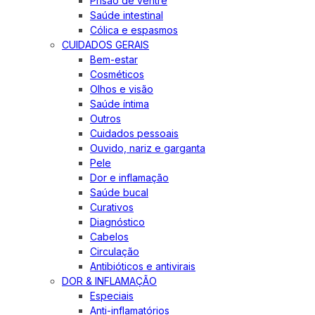
Prisão de ventre
Saúde intestinal
Cólica e espasmos
CUIDADOS GERAIS
Bem-estar
Cosméticos
Olhos e visão
Saúde íntima
Outros
Cuidados pessoais
Ouvido, nariz e garganta
Pele
Dor e inflamação
Saúde bucal
Curativos
Diagnóstico
Cabelos
Circulação
Antibióticos e antivirais
DOR & INFLAMAÇÃO
Especiais
Anti-inflamatórios