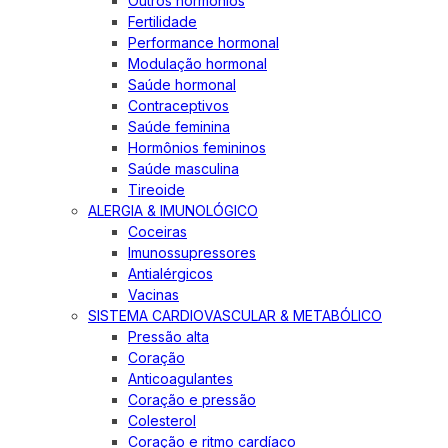
Outros hormônios
Fertilidade
Performance hormonal
Modulação hormonal
Saúde hormonal
Contraceptivos
Saúde feminina
Hormônios femininos
Saúde masculina
Tireoide
ALERGIA & IMUNOLÓGICO
Coceiras
Imunossupressores
Antialérgicos
Vacinas
SISTEMA CARDIOVASCULAR & METABÓLICO
Pressão alta
Coração
Anticoagulantes
Coração e pressão
Colesterol
Coração e ritmo cardíaco