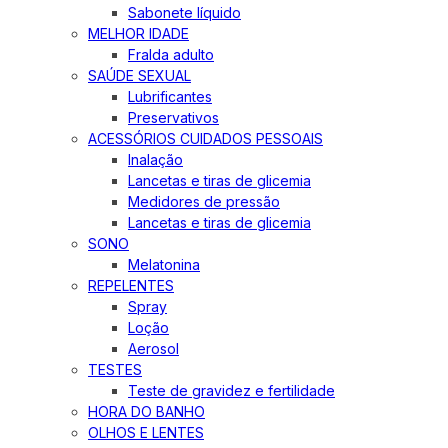
Sabonete líquido
MELHOR IDADE
Fralda adulto
SAÚDE SEXUAL
Lubrificantes
Preservativos
ACESSÓRIOS CUIDADOS PESSOAIS
Inalação
Lancetas e tiras de glicemia
Medidores de pressão
Lancetas e tiras de glicemia
SONO
Melatonina
REPELENTES
Spray
Loção
Aerosol
TESTES
Teste de gravidez e fertilidade
HORA DO BANHO
OLHOS E LENTES