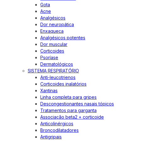
Gota
Acne
Analgésicos
Dor neuropática
Enxaqueca
Analgésicos potentes
Dor muscular
Corticoides
Psoríase
Dermatológicos
SISTEMA RESPIRATÓRIO
Anti-leucotrienos
Corticoides inalatórios
Xantinas
Linha completa para gripes
Descongestionantes nasais tópicos
Tratamentos para garganta
Associação beta2 + corticoide
Anticolinérgicos
Broncodilatadores
Antigripais