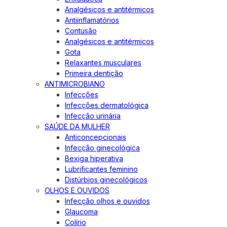
Analgésicos e antitérmicos
Antiinflamatórios
Contusão
Analgésicos e antitérmicos
Gota
Relaxantes musculares
Primeira dentição
ANTIMICROBIANO
Infecções
Infecções dermatológica
Infecção urinária
SAÚDE DA MULHER
Anticoncepcionais
Infecção ginecológica
Bexiga hiperativa
Lubrificantes feminino
Distúrbios ginecológicos
OLHOS E OUVIDOS
Infecção olhos e ouvidos
Glaucoma
Colírio