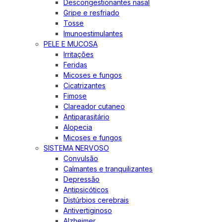
Descongestionantes nasal
Gripe e resfriado
Tosse
Imunoestimulantes
PELE E MUCOSA
Irritações
Feridas
Micoses e fungos
Cicatrizantes
Fimose
Clareador cutaneo
Antiparasitário
Alopecia
Micoses e fungos
SISTEMA NERVOSO
Convulsão
Calmantes e tranquilizantes
Depressão
Antipsicóticos
Distúrbios cerebrais
Antivertiginoso
Alzheimer