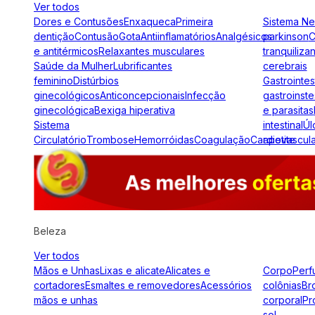
Ver todos
Dores e Contusões
Enxaqueca
Primeira
Sistema N
dentição
Contusão
Gota
Antiinflamatórios
Analgésicos
parkinson
C
e antitérmicos
Relaxantes musculares
tranquiliza
Saúde da Mulher
Lubrificantes
cerebrais
feminino
Distúrbios
Gastrointes
ginecológicos
Anticoncepcionais
Infecção
gastroinste
ginecológica
Bexiga hiperativa
e parasitas
Sistema
intestinal
Úl
Circulatório
Trombose
Hemorróidas
Coagulação
Cardiovascul
apetite
Beleza
Ver todos
Mãos e Unhas
Lixas e alicate
Alicates e
Corpo
Perf
cortadores
Esmaltes e removedores
Acessórios
colônias
Br
mãos e unhas
corporal
Pr
sol