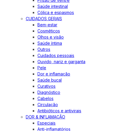
Prisão de ventre
Saúde intestinal
Cólica e espasmos
CUIDADOS GERAIS
Bem-estar
Cosméticos
Olhos e visão
Saúde íntima
Outros
Cuidados pessoais
Ouvido, nariz e garganta
Pele
Dor e inflamação
Saúde bucal
Curativos
Diagnóstico
Cabelos
Circulação
Antibióticos e antivirais
DOR & INFLAMAÇÃO
Especiais
Anti-inflamatórios