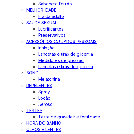
Sabonete líquido
MELHOR IDADE
Fralda adulto
SAÚDE SEXUAL
Lubrificantes
Preservativos
ACESSÓRIOS CUIDADOS PESSOAIS
Inalação
Lancetas e tiras de glicemia
Medidores de pressão
Lancetas e tiras de glicemia
SONO
Melatonina
REPELENTES
Spray
Loção
Aerosol
TESTES
Teste de gravidez e fertilidade
HORA DO BANHO
OLHOS E LENTES