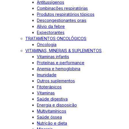
Antitussígenos
Combinações respiratórias
Produtos respiratórios tópicos
Descongestionantes orais
Alívio da febre
Expectorantes
TRATAMENTOS ONCOLÓGICOS
Oncologia
VITAMINAS, MINERAIS & SUPLEMENTOS
Vitaminas infantis
Proteínas e performance
Anemia e hemoglobina
Imunidade
Outros suplementos
Fitoterápicos
Vitaminas
Saúde digestiva
Energia e disposição
Multivitamínicos
Saúde óssea
Nutrição e dieta