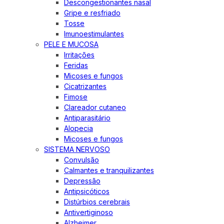
Descongestionantes nasal
Gripe e resfriado
Tosse
Imunoestimulantes
PELE E MUCOSA
Irritações
Feridas
Micoses e fungos
Cicatrizantes
Fimose
Clareador cutaneo
Antiparasitário
Alopecia
Micoses e fungos
SISTEMA NERVOSO
Convulsão
Calmantes e tranquilizantes
Depressão
Antipsicóticos
Distúrbios cerebrais
Antivertiginoso
Alzheimer