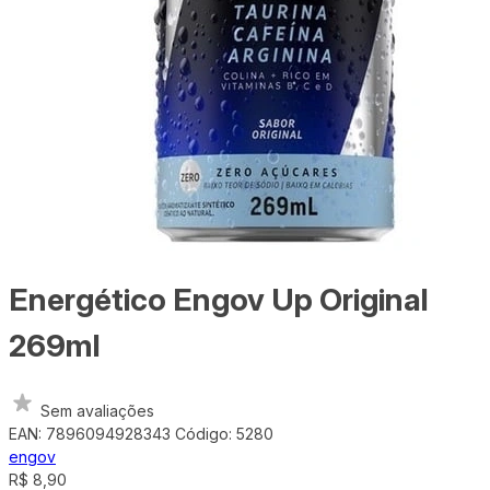
Energético Engov Up Original
269ml
Sem avaliações
EAN: 7896094928343
Código: 5280
engov
R$ 8,90