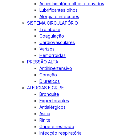
Antiinflamatório olhos e ouvidos
Lubrificantes olhos
Alergia e infecções
SISTEMA CIRCULATÓRIO
Trombose
Coagulação
Cardiovasculares
Varizes
Hemorróidas
PRESSÃO ALTA
Antihipertensivo
Coração
Diuréticos
ALERGIAS E GRIPE
Bronquite
Expectorantes
Antialérgicos
Asma
Rinite
Gripe e resfriado
Infecção respiratória