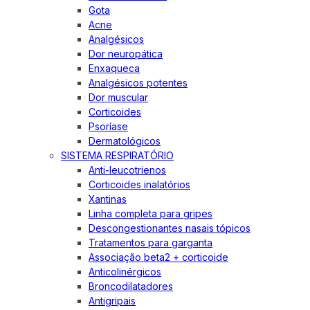
Gota
Acne
Analgésicos
Dor neuropática
Enxaqueca
Analgésicos potentes
Dor muscular
Corticoides
Psoríase
Dermatológicos
SISTEMA RESPIRATÓRIO
Anti-leucotrienos
Corticoides inalatórios
Xantinas
Linha completa para gripes
Descongestionantes nasais tópicos
Tratamentos para garganta
Associação beta2 + corticoide
Anticolinérgicos
Broncodilatadores
Antigripais