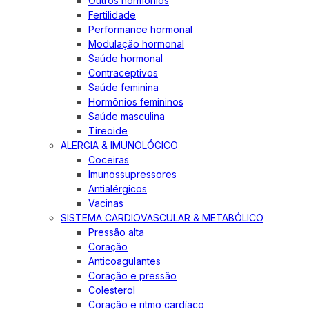
Outros hormônios
Fertilidade
Performance hormonal
Modulação hormonal
Saúde hormonal
Contraceptivos
Saúde feminina
Hormônios femininos
Saúde masculina
Tireoide
ALERGIA & IMUNOLÓGICO
Coceiras
Imunossupressores
Antialérgicos
Vacinas
SISTEMA CARDIOVASCULAR & METABÓLICO
Pressão alta
Coração
Anticoagulantes
Coração e pressão
Colesterol
Coração e ritmo cardíaco