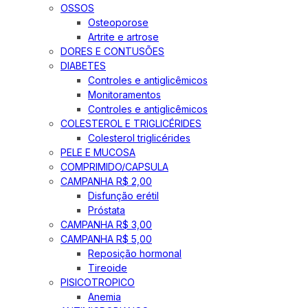
OSSOS
Osteoporose
Artrite e artrose
DORES E CONTUSÕES
DIABETES
Controles e antiglicêmicos
Monitoramentos
Controles e antiglicêmicos
COLESTEROL E TRIGLICÉRIDES
Colesterol triglicérides
PELE E MUCOSA
COMPRIMIDO/CAPSULA
CAMPANHA R$ 2,00
Disfunção erétil
Próstata
CAMPANHA R$ 3,00
CAMPANHA R$ 5,00
Reposição hormonal
Tireoide
PISICOTROPICO
Anemia