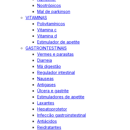
Nootrópicos
Mal de parkinson
VITAMINAS
Polivitamínicos
Vitamina c
Vitamina d
Estimulador de apetite
GASTROINTESTINAIS
Vermes e parasitas
Diarreia
Má digestão
Regulador intestinal
Nauseas
Antigases
Úlcera e gastrite
Estimuladores de apetite
Laxantes
Hepatoprotetor
Infecção gastroinstestinal
Antiácidos
Reidratantes