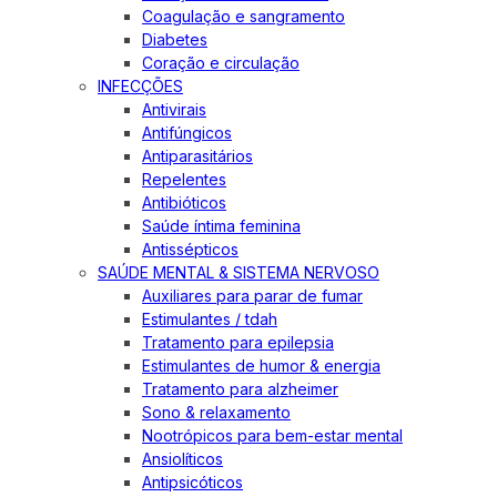
Coagulação e sangramento
Diabetes
Coração e circulação
INFECÇÕES
Antivirais
Antifúngicos
Antiparasitários
Repelentes
Antibióticos
Saúde íntima feminina
Antissépticos
SAÚDE MENTAL & SISTEMA NERVOSO
Auxiliares para parar de fumar
Estimulantes / tdah
Tratamento para epilepsia
Estimulantes de humor & energia
Tratamento para alzheimer
Sono & relaxamento
Nootrópicos para bem-estar mental
Ansiolíticos
Antipsicóticos