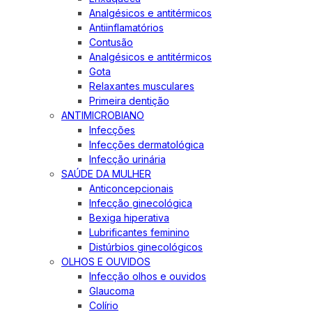
Analgésicos e antitérmicos
Antiinflamatórios
Contusão
Analgésicos e antitérmicos
Gota
Relaxantes musculares
Primeira dentição
ANTIMICROBIANO
Infecções
Infecções dermatológica
Infecção urinária
SAÚDE DA MULHER
Anticoncepcionais
Infecção ginecológica
Bexiga hiperativa
Lubrificantes feminino
Distúrbios ginecológicos
OLHOS E OUVIDOS
Infecção olhos e ouvidos
Glaucoma
Colírio