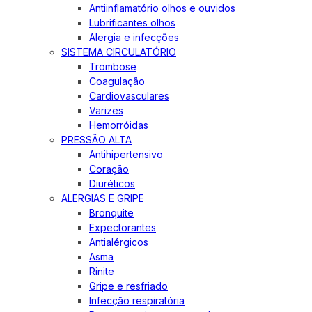
Antiinflamatório olhos e ouvidos
Lubrificantes olhos
Alergia e infecções
SISTEMA CIRCULATÓRIO
Trombose
Coagulação
Cardiovasculares
Varizes
Hemorróidas
PRESSÃO ALTA
Antihipertensivo
Coração
Diuréticos
ALERGIAS E GRIPE
Bronquite
Expectorantes
Antialérgicos
Asma
Rinite
Gripe e resfriado
Infecção respiratória