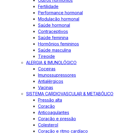
Outros hormônios
Fertilidade
Performance hormonal
Modulação hormonal
Saúde hormonal
Contraceptivos
Saúde feminina
Hormônios femininos
Saúde masculina
Tireoide
ALERGIA & IMUNOLÓGICO
Coceiras
Imunossupressores
Antialérgicos
Vacinas
SISTEMA CARDIOVASCULAR & METABÓLICO
Pressão alta
Coração
Anticoagulantes
Coração e pressão
Colesterol
Coração e ritmo cardíaco