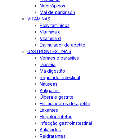
Nootrópicos
Mal de parkinson
VITAMINAS
Polivitamínicos
Vitamina c
Vitamina d
Estimulador de apetite
GASTROINTESTINAIS
Vermes e parasitas
Diarreia
Má digestão
Regulador intestinal
Nauseas
Antigases
Úlcera e gastrite
Estimuladores de apetite
Laxantes
Hepatoprotetor
Infecção gastroinstestinal
Antiácidos
Reidratantes