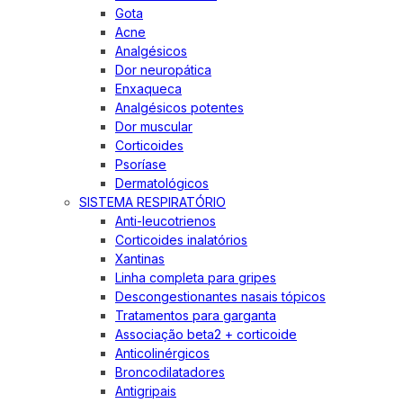
Gota
Acne
Analgésicos
Dor neuropática
Enxaqueca
Analgésicos potentes
Dor muscular
Corticoides
Psoríase
Dermatológicos
SISTEMA RESPIRATÓRIO
Anti-leucotrienos
Corticoides inalatórios
Xantinas
Linha completa para gripes
Descongestionantes nasais tópicos
Tratamentos para garganta
Associação beta2 + corticoide
Anticolinérgicos
Broncodilatadores
Antigripais