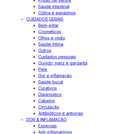
Prisão de ventre
Saúde intestinal
Cólica e espasmos
CUIDADOS GERAIS
Bem-estar
Cosméticos
Olhos e visão
Saúde íntima
Outros
Cuidados pessoais
Ouvido, nariz e garganta
Pele
Dor e inflamação
Saúde bucal
Curativos
Diagnóstico
Cabelos
Circulação
Antibióticos e antivirais
DOR & INFLAMAÇÃO
Especiais
Anti-inflamatórios