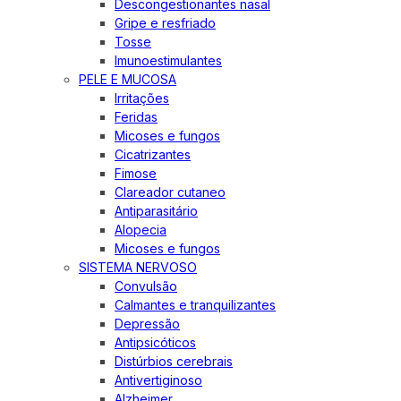
Descongestionantes nasal
Gripe e resfriado
Tosse
Imunoestimulantes
PELE E MUCOSA
Irritações
Feridas
Micoses e fungos
Cicatrizantes
Fimose
Clareador cutaneo
Antiparasitário
Alopecia
Micoses e fungos
SISTEMA NERVOSO
Convulsão
Calmantes e tranquilizantes
Depressão
Antipsicóticos
Distúrbios cerebrais
Antivertiginoso
Alzheimer