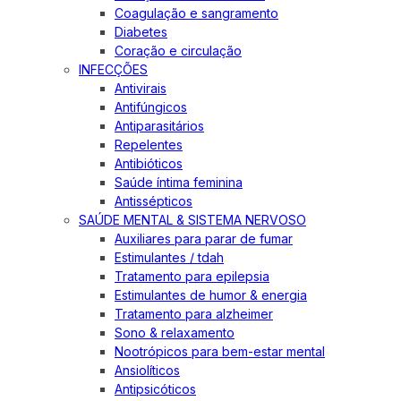
Coagulação e sangramento
Diabetes
Coração e circulação
INFECÇÕES
Antivirais
Antifúngicos
Antiparasitários
Repelentes
Antibióticos
Saúde íntima feminina
Antissépticos
SAÚDE MENTAL & SISTEMA NERVOSO
Auxiliares para parar de fumar
Estimulantes / tdah
Tratamento para epilepsia
Estimulantes de humor & energia
Tratamento para alzheimer
Sono & relaxamento
Nootrópicos para bem-estar mental
Ansiolíticos
Antipsicóticos