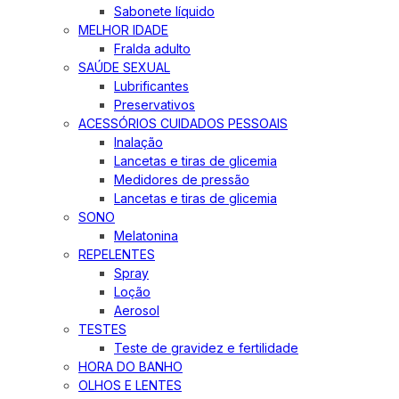
Sabonete líquido
MELHOR IDADE
Fralda adulto
SAÚDE SEXUAL
Lubrificantes
Preservativos
ACESSÓRIOS CUIDADOS PESSOAIS
Inalação
Lancetas e tiras de glicemia
Medidores de pressão
Lancetas e tiras de glicemia
SONO
Melatonina
REPELENTES
Spray
Loção
Aerosol
TESTES
Teste de gravidez e fertilidade
HORA DO BANHO
OLHOS E LENTES