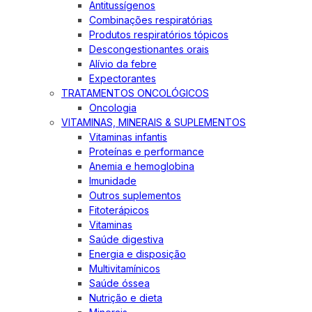
Antitussígenos
Combinações respiratórias
Produtos respiratórios tópicos
Descongestionantes orais
Alívio da febre
Expectorantes
TRATAMENTOS ONCOLÓGICOS
Oncologia
VITAMINAS, MINERAIS & SUPLEMENTOS
Vitaminas infantis
Proteínas e performance
Anemia e hemoglobina
Imunidade
Outros suplementos
Fitoterápicos
Vitaminas
Saúde digestiva
Energia e disposição
Multivitamínicos
Saúde óssea
Nutrição e dieta