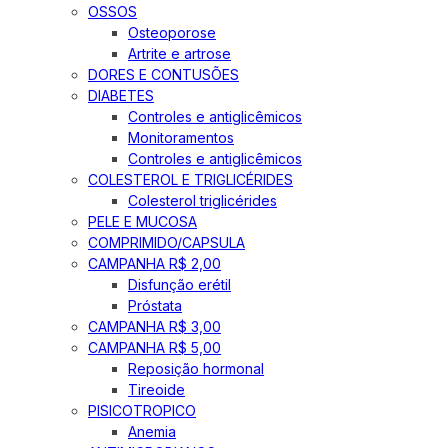
OSSOS
Osteoporose
Artrite e artrose
DORES E CONTUSÕES
DIABETES
Controles e antiglicêmicos
Monitoramentos
Controles e antiglicêmicos
COLESTEROL E TRIGLICÉRIDES
Colesterol triglicérides
PELE E MUCOSA
COMPRIMIDO/CAPSULA
CAMPANHA R$ 2,00
Disfunção erétil
Próstata
CAMPANHA R$ 3,00
CAMPANHA R$ 5,00
Reposição hormonal
Tireoide
PISICOTROPICO
Anemia