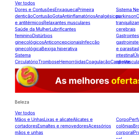
Ver todos
Dores e Contusões
Enxaqueca
Primeira
Sistema N
dentição
Contusão
Gota
Antiinflamatórios
Analgésicos
parkinson
C
e antitérmicos
Relaxantes musculares
tranquiliza
Saúde da Mulher
Lubrificantes
cerebrais
feminino
Distúrbios
Gastrointes
ginecológicos
Anticoncepcionais
Infecção
gastroinste
ginecológica
Bexiga hiperativa
e parasitas
Sistema
intestinal
Úl
Circulatório
Trombose
Hemorróidas
Coagulação
Cardiovascul
apetite
Beleza
Ver todos
Mãos e Unhas
Lixas e alicate
Alicates e
Corpo
Perf
cortadores
Esmaltes e removedores
Acessórios
colônias
Br
mãos e unhas
corporal
Pr
sol