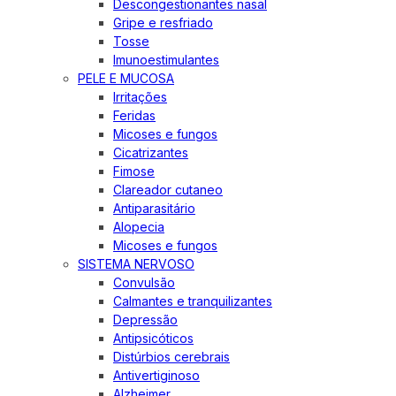
Descongestionantes nasal
Gripe e resfriado
Tosse
Imunoestimulantes
PELE E MUCOSA
Irritações
Feridas
Micoses e fungos
Cicatrizantes
Fimose
Clareador cutaneo
Antiparasitário
Alopecia
Micoses e fungos
SISTEMA NERVOSO
Convulsão
Calmantes e tranquilizantes
Depressão
Antipsicóticos
Distúrbios cerebrais
Antivertiginoso
Alzheimer