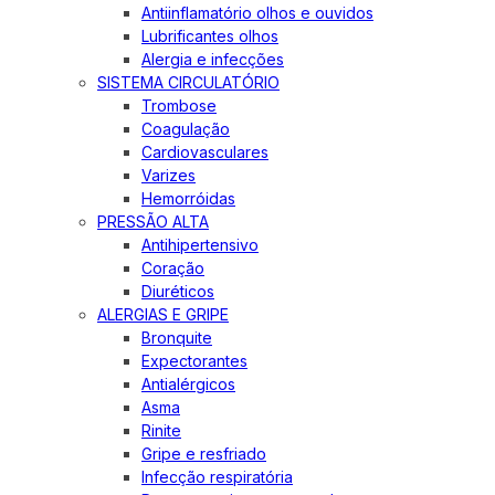
Antiinflamatório olhos e ouvidos
Lubrificantes olhos
Alergia e infecções
SISTEMA CIRCULATÓRIO
Trombose
Coagulação
Cardiovasculares
Varizes
Hemorróidas
PRESSÃO ALTA
Antihipertensivo
Coração
Diuréticos
ALERGIAS E GRIPE
Bronquite
Expectorantes
Antialérgicos
Asma
Rinite
Gripe e resfriado
Infecção respiratória