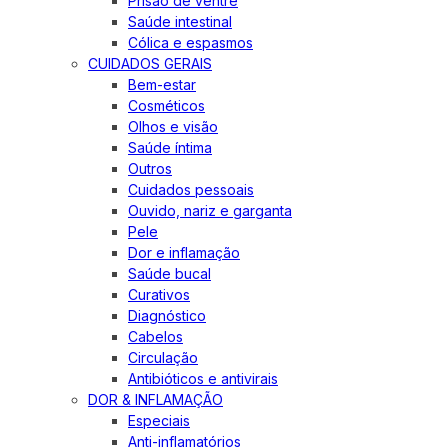
Prisão de ventre
Saúde intestinal
Cólica e espasmos
CUIDADOS GERAIS
Bem-estar
Cosméticos
Olhos e visão
Saúde íntima
Outros
Cuidados pessoais
Ouvido, nariz e garganta
Pele
Dor e inflamação
Saúde bucal
Curativos
Diagnóstico
Cabelos
Circulação
Antibióticos e antivirais
DOR & INFLAMAÇÃO
Especiais
Anti-inflamatórios