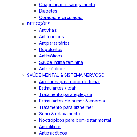
Coagulação e sangramento
Diabetes
Coração e circulação
INFECÇÕES
Antivirais
Antifúngicos
Antiparasitários
Repelentes
Antibióticos
Saúde íntima feminina
Antissépticos
SAÚDE MENTAL & SISTEMA NERVOSO
Auxiliares para parar de fumar
Estimulantes / tdah
Tratamento para epilepsia
Estimulantes de humor & energia
Tratamento para alzheimer
Sono & relaxamento
Nootrópicos para bem-estar mental
Ansiolíticos
Antipsicóticos