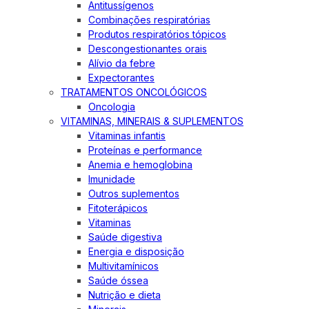
Antitussígenos
Combinações respiratórias
Produtos respiratórios tópicos
Descongestionantes orais
Alívio da febre
Expectorantes
TRATAMENTOS ONCOLÓGICOS
Oncologia
VITAMINAS, MINERAIS & SUPLEMENTOS
Vitaminas infantis
Proteínas e performance
Anemia e hemoglobina
Imunidade
Outros suplementos
Fitoterápicos
Vitaminas
Saúde digestiva
Energia e disposição
Multivitamínicos
Saúde óssea
Nutrição e dieta