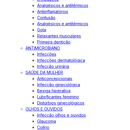
Analgésicos e antitérmicos
Antiinflamatórios
Contusão
Analgésicos e antitérmicos
Gota
Relaxantes musculares
Primeira dentição
ANTIMICROBIANO
Infecções
Infecções dermatológica
Infecção urinária
SAÚDE DA MULHER
Anticoncepcionais
Infecção ginecológica
Bexiga hiperativa
Lubrificantes feminino
Distúrbios ginecológicos
OLHOS E OUVIDOS
Infecção olhos e ouvidos
Glaucoma
Colírio