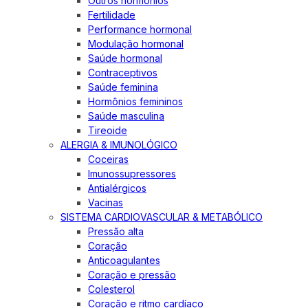
Outros hormônios
Fertilidade
Performance hormonal
Modulação hormonal
Saúde hormonal
Contraceptivos
Saúde feminina
Hormônios femininos
Saúde masculina
Tireoide
ALERGIA & IMUNOLÓGICO
Coceiras
Imunossupressores
Antialérgicos
Vacinas
SISTEMA CARDIOVASCULAR & METABÓLICO
Pressão alta
Coração
Anticoagulantes
Coração e pressão
Colesterol
Coração e ritmo cardíaco