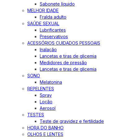
Sabonete líquido
MELHOR IDADE
Fralda adulto
SAÚDE SEXUAL
Lubrificantes
Preservativos
ACESSÓRIOS CUIDADOS PESSOAIS
Inalação
Lancetas e tiras de glicemia
Medidores de pressão
Lancetas e tiras de glicemia
SONO
Melatonina
REPELENTES
Spray
Loção
Aerosol
TESTES
Teste de gravidez e fertilidade
HORA DO BANHO
OLHOS E LENTES