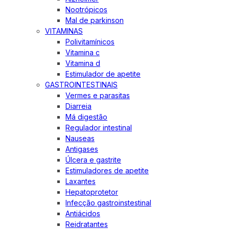
Nootrópicos
Mal de parkinson
VITAMINAS
Polivitamínicos
Vitamina c
Vitamina d
Estimulador de apetite
GASTROINTESTINAIS
Vermes e parasitas
Diarreia
Má digestão
Regulador intestinal
Nauseas
Antigases
Úlcera e gastrite
Estimuladores de apetite
Laxantes
Hepatoprotetor
Infecção gastroinstestinal
Antiácidos
Reidratantes