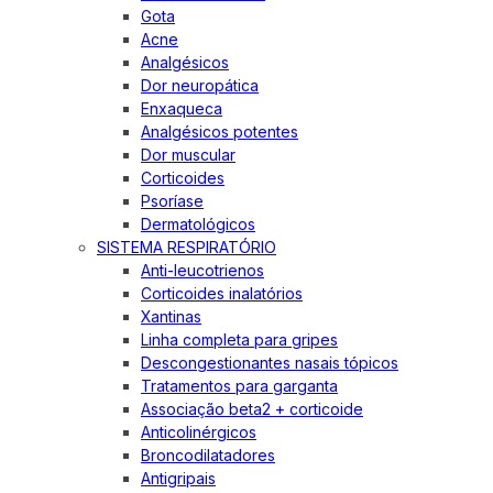
Gota
Acne
Analgésicos
Dor neuropática
Enxaqueca
Analgésicos potentes
Dor muscular
Corticoides
Psoríase
Dermatológicos
SISTEMA RESPIRATÓRIO
Anti-leucotrienos
Corticoides inalatórios
Xantinas
Linha completa para gripes
Descongestionantes nasais tópicos
Tratamentos para garganta
Associação beta2 + corticoide
Anticolinérgicos
Broncodilatadores
Antigripais