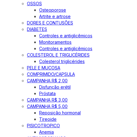
OSSOS
Osteoporose
Artrite e artrose
DORES E CONTUSÕES
DIABETES
Controles e antiglicêmicos
Monitoramentos
Controles e antiglicêmicos
COLESTEROL E TRIGLICÉRIDES
Colesterol triglicérides
PELE E MUCOSA
COMPRIMIDO/CAPSULA
CAMPANHA R$ 2,00
Disfunção erétil
Próstata
CAMPANHA R$ 3,00
CAMPANHA R$ 5,00
Reposição hormonal
Tireoide
PISICOTROPICO
Anemia